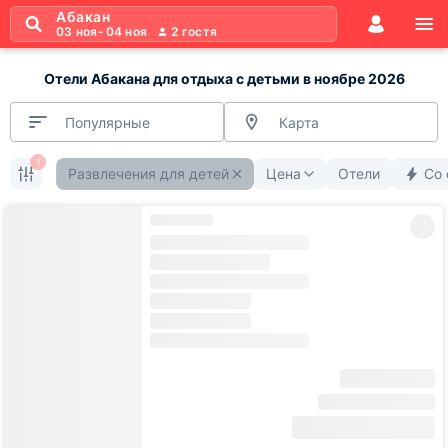
Абакан
03 ноя
-
04 ноя
2
гостя
Отели Абакана для отдыха с детьми в ноябре 2026
Популярные
Карта
1
Развлечения для детей
Цена
Отели
Со 