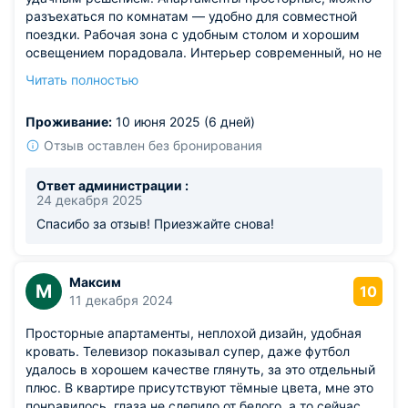
разъехаться по комнатам — удобно для совместной
поездки. Рабочая зона с удобным столом и хорошим
освещением порадовала. Интерьер современный, но не
перегруженный — глаза отдыхают. Кухня полностью
Читать полностью
укомплектована, готовить не составило труда. Район
тихий, парковка рядом.
Проживание:
10 июня 2025 (6 дней)
Из недостатков: кондиционер шумит сильнее, чем
хотелось бы.
Отзыв оставлен без бронирования
Ответ администрации :
24 декабря 2025
Спасибо за отзыв! Приезжайте снова!
Максим
М
10
11 декабря 2024
Просторные апартаменты, неплохой дизайн, удобная
кровать. Телевизор показывал супер, даже футбол
удалось в хорошем качестве глянуть, за это отдельный
плюс. В квартире присутствуют тёмные цвета, мне это
понравилось, глаза не слепило от белого, а то сейчас