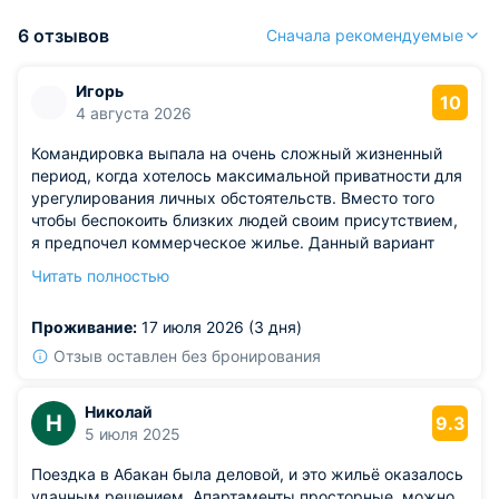
6 отзывов
Сначала рекомендуемые
Игорь
10
4 августа 2026
Командировка выпала на очень сложный жизненный
период, когда хотелось максимальной приватности для
урегулирования личных обстоятельств. Вместо того
чтобы беспокоить близких людей своим присутствием,
я предпочел коммерческое жилье. Данный вариант
покорил своей камерностью и неспешным ритмом
Читать полностью
жизни, где каждая минута работает на качественный
отдых. Сонм посторонних шумов остался за пределами
Проживание:
17 июля 2026 (3 дня)
апартаментов, что позволило организму оперативно
восполнить дефицит энергии. Гибкая система тарифов
Отзыв оставлен без бронирования
идеально легла в смету путешествия, доказав, что
разумная экономия никак не компрометирует высокий
Николай
Н
уровень сервиса.
9.3
5 июля 2025
Поездка в Абакан была деловой, и это жильё оказалось
удачным решением. Апартаменты просторные, можно