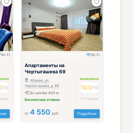
Wi-Fi
Wi-Fi
Апартаменты на
Чертыгашева 69
ОЛЕПНО
ВЕЛИКОЛЕПНО
Абакан, ул.
Чертыгашева, д. 69
0
10.0
/
10
/
10
До центра 400 м
зывов
5 отзывов
Бесплатная отмена
4 550
от
руб.
нее
Подробнее