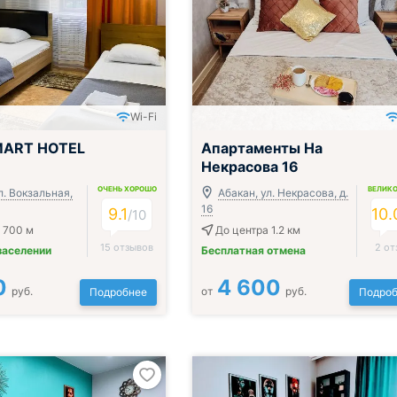
Wi-Fi
MART HOTEL
Апартаменты На
Некрасова 16
ОЧЕНЬ ХОРОШО
ВЕЛИК
л. Вокзальная,
Абакан, ул. Некрасова, д.
16
9.1
10.
/
10
 700 м
До центра 1.2 км
15 отзывов
2 от
заселении
Бесплатная отмена
0
4 600
руб.
от
руб.
Подробнее
Подроб