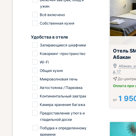
ужин
Всё включено
Собственная кухня
Удобства в отеле
Запирающиеся шкафчики
Отель S
Коворкинг-пространство
Абакан
Wi-Fi
Абакан, у
Общая кухня
д. 17
До центра
Микроволновая печь
Оплата при 
Автостоянка / Парковка
Континентальный завтрак
1 95
от
Камера хранения багажа
Предоставление утюга и
гладильной доски
Побудка к определенному
времени