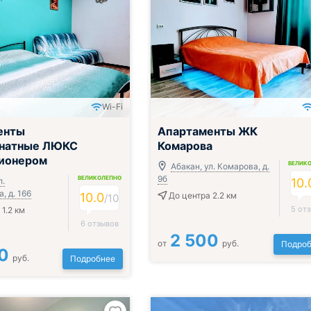
Wi-Fi
енты
Апартаменты ЖК
натные ЛЮКС
Комарова
ционером
ВЕЛИК
Абакан, ул. Комарова, д.
9б
ВЕЛИКОЛЕПНО
л.
10.
, д. 166
10.0
До центра 2.2 км
/
10
5 от
1.2 км
6 отзывов
2 500
от
руб.
Подроб
0
руб.
Подробнее