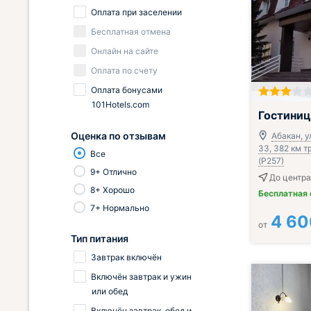
Оплата при заселении
Бесплатная отмена
Онлайн на сайте
Оплата по счету
Оплата бонусами
101Hotels.com
Гостиниц
Оценка по отзывам
Абакан, у
33, 382 км 
Все
(Р257)
9+ Отлично
До центра
8+ Хорошо
Бесплатная
7+ Нормально
4 60
от
Тип питания
Завтрак включён
Включён завтрак и ужин
или обед
Включён завтрак, обед и