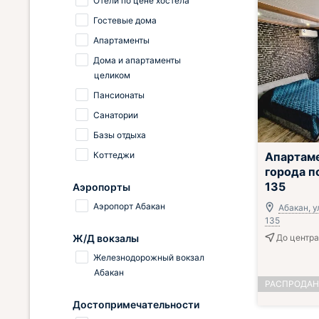
Отели по цене хостела
Гостевые дома
Апартаменты
Дома и апартаменты
целиком
Пансионаты
Санатории
Базы отдыха
Коттеджи
Апартаме
города п
135
Аэропорты
Аэропорт Абакан
Абакан, у
135
Ж/Д вокзалы
До центра 
Железнодорожный вокзал
Абакан
РАСПРОДА
Достопримечательности