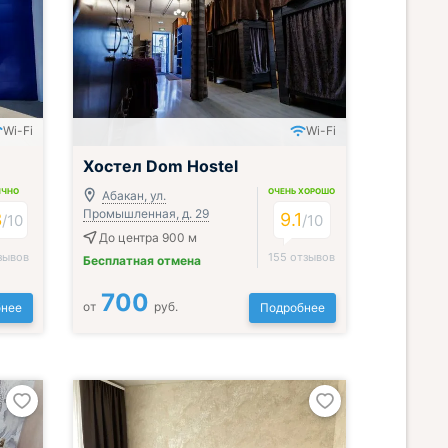
Wi-Fi
Wi-Fi
Хостел Dom Hostel
ИЧНО
ОЧЕНЬ ХОРОШО
Абакан, ул.
Промышленная, д. 29
3
9.1
/
10
/
10
До центра 900 м
зывов
155 отзывов
Бесплатная отмена
700
от
руб.
нее
Подробнее