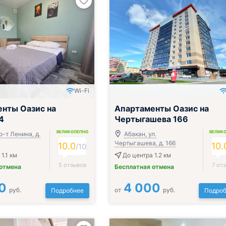
Wi-Fi
нты Оазис на
Апартаменты Оазис на
4
Чертыгашева 166
ВЕЛИКОЛЕПНО
ВЕЛИК
р-т Ленина, д.
Абакан, ул.
Чертыгашева, д. 166
10.0
10.
/
10
1.1 км
До центра 1.2 км
5 отзывов
7 от
 отмена
Бесплатная отмена
0
4 000
руб.
от
руб.
Подробнее
Подроб