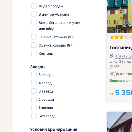
Лидер продаж
В центре Абакана
Включён завтрак и ужин
или обед
Оценка Отлично (9+)
Оценка Хорошо (8+)
Гостиниц
Хостелы
Абакан, у
д. 7а, 382 к
Звезды
(Р257)
До центра
5 звезд
Бесплатная
4 звезды
5 35
3 звезды
от
2 звезды
1 звезда
Без звезд
Условия бронирования