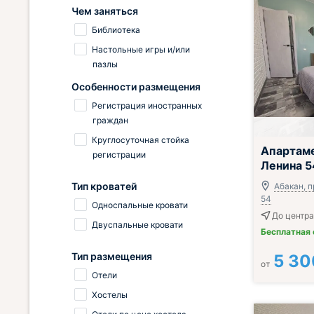
Чем заняться
Библиотека
Настольные игры и/или
пазлы
Особенности размещения
Регистрация иностранных
граждан
Круглосуточная стойка
Апартаме
регистрации
Ленина 5
Тип кроватей
Абакан, п
54
Односпальные кровати
До центра 
Двуспальные кровати
Бесплатная
Тип размещения
5 30
от
Отели
Хостелы