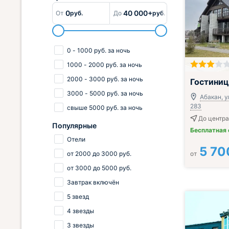
0
40 000+
От
руб.
До
руб.
0
-
1000
руб.
за ночь
1000
-
2000
руб.
за ночь
Завтрак вклю
2000
-
3000
руб.
за ночь
Гостини
3000
-
5000
руб.
за ночь
Абакан, у
283
свыше
5000
руб.
за ночь
До центра
Популярные
Бесплатная
Отели
5 70
от
2000
до
3000
руб.
от
от
3000
до
5000
руб.
Завтрак включён
5 звезд
4 звезды
3 звезды