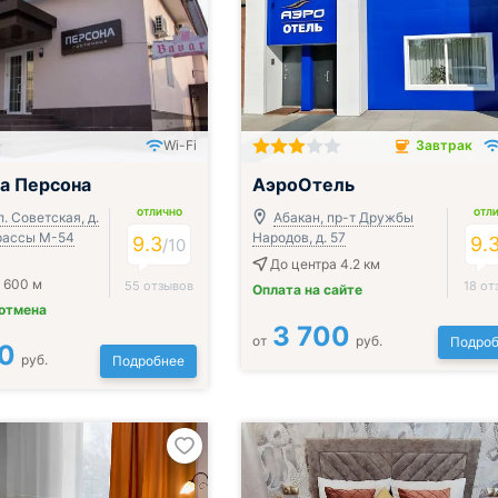
Wi-Fi
Завтрак
Завтрак включён
а Персона
АэроОтель
ОТЛИЧНО
ОТЛ
л. Советская, д.
Абакан, пр-т Дружбы
трассы М-54
Народов, д. 57
9.3
9.
/
10
До центра 4.2 км
 600 м
55 отзывов
18 от
Оплата на сайте
 отмена
3 700
от
руб.
Подроб
0
руб.
Подробнее