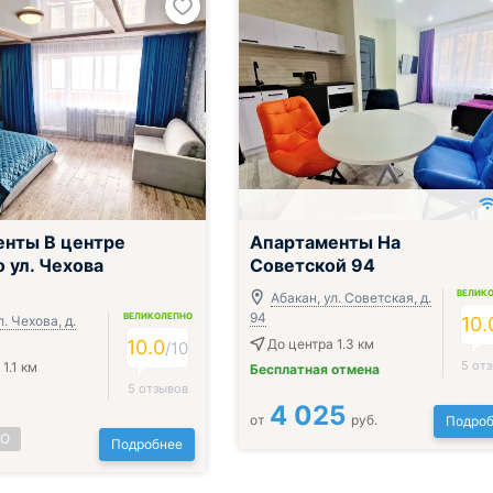
нты В центре
Апартаменты На
о ул. Чехова
Советской 94
ВЕЛИК
Абакан, ул. Советская, д.
94
ВЕЛИКОЛЕПНО
л. Чехова, д.
10.
10.0
До центра 1.3 км
/
10
5 от
1.1 км
Бесплатная отмена
5 отзывов
4 025
от
руб.
Подроб
НО
Подробнее