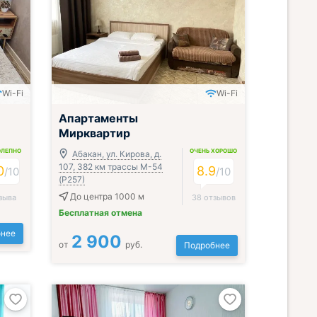
Wi-Fi
Wi-Fi
Апартаменты
Мирквартир
ОЛЕПНО
ОЧЕНЬ ХОРОШО
Абакан, ул. Кирова, д.
107, 382 км трассы М-54
0
8.9
/
10
/
10
(Р257)
До центра 1000 м
зыва
38 отзывов
Бесплатная отмена
нее
2 900
от
руб.
Подробнее