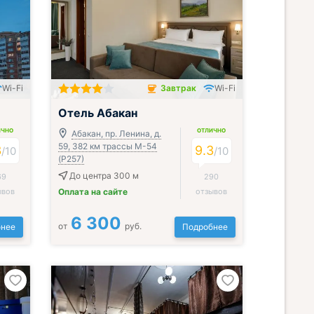
Wi-Fi
Завтрак
Wi-Fi
Завтрак включён
Отель Абакан
ИЧНО
ОТЛИЧНО
Абакан, пр. Ленина, д.
59, 382 км трассы М-54
3
9.3
/
10
/
10
(Р257)
До центра 300 м
69
290
ывов
Оплата на сайте
отзывов
6 300
от
руб.
нее
Подробнее