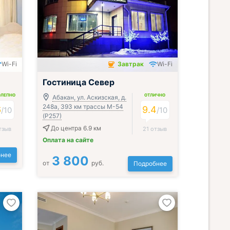
Wi-Fi
Завтрак
Wi-Fi
Завтрак включён
Гостиница Север
ОЛЕПНО
ОТЛИЧНО
Абакан, ул. Аскизская, д.
248а, 393 км трассы М-54
6
9.4
/
10
/
10
(Р257)
До центра 6.9 км
тзыв
21 отзыв
Оплата на сайте
нее
3 800
от
руб.
Подробнее