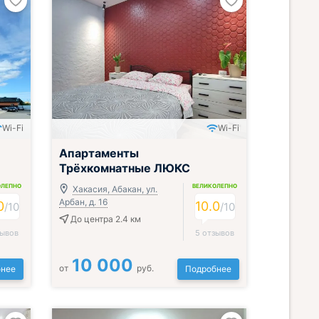
Wi-Fi
Wi-Fi
Апартаменты
Трёхкомнатные ЛЮКС
ОЛЕПНО
ВЕЛИКОЛЕПНО
Хакасия, Абакан, ул.
Арбан, д. 16
0
10.0
/
10
/
10
До центра 2.4 км
зывов
5 отзывов
10 000
от
руб.
нее
Подробнее