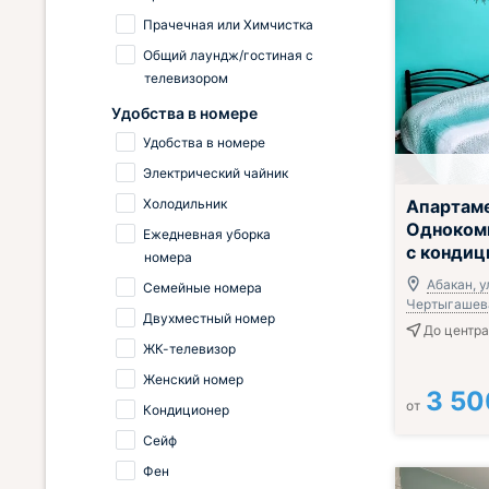
Прачечная или Химчистка
Общий лаундж/гостиная с
телевизором
Удобства в номере
Удобства в номере
Электрический чайник
Холодильник
Апартам
Одноком
Ежедневная уборка
с конди
номера
Абакан, у
Семейные номера
Чертыгашева
Двухместный номер
До центра 
ЖК-телевизор
Женский номер
3 50
от
Кондиционер
Сейф
Фен