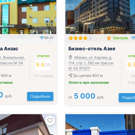
Wi-Fi
Завтрак
Завтрак включён
а Анзас
Бизнес-отель Азия
ОТЛИЧНО
ОТЛ
л. Вокзальная,
Абакан, ул. Кирова, д.
м трассы М-54
114, стр. 1, 382 км трассы
9.4
9.
/
10
М-54 (Р257)
 600 м
До центра 800 м
117 отзывов
6
 отмена
Оплата при заселении
отз
0
5 000
руб.
Подробнее
от
руб.
Подроб