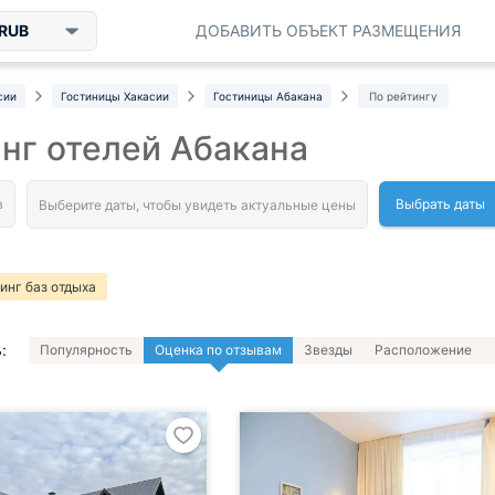
RUB
ДОБАВИТЬ ОБЪЕКТ РАЗМЕЩЕНИЯ
сии
Гостиницы Хакасии
Гостиницы Абакана
По рейтингу
нг отелей Абакана
Выбрать даты
инг баз отдыха
:
Популярность
Оценка по отзывам
Звезды
Расположение