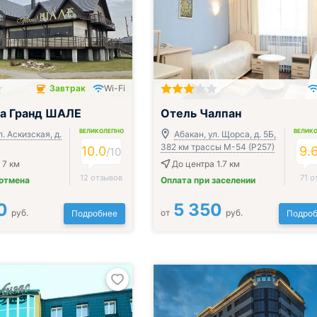
Завтрак
Wi-Fi
чён
ца Гранд ШАЛЕ
Отель Чалпан
ВЕЛИКОЛЕПНО
ВЕЛИК
л. Аскизская, д.
Абакан, ул. Щорса, д. 5Б,
382 км трассы М-54 (Р257)
10.0
9.
/
10
 7 км
До центра 1.7 км
12 отзывов
71 о
 отмена
Оплата при заселении
0
5 350
руб.
от
руб.
Подробнее
Подроб