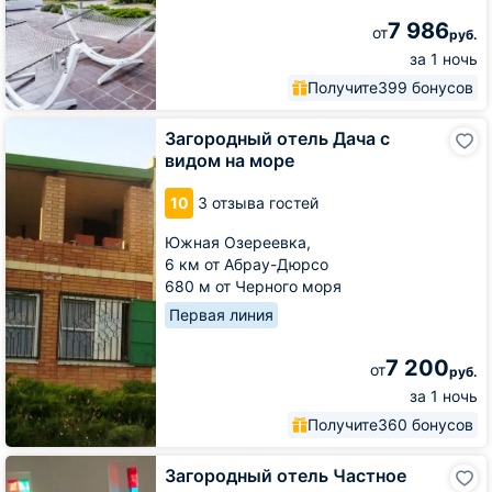
7 986
от
руб.
за 1 ночь
Получите
399 бонусов
Загородный
Загородный отель Дача с
отель
видом на море
Дача
с
10
3 отзыва гостей
видом
на
Южная Озереевка,
море
6 км от Абрау-Дюрсо
680 м от Черного моря
Первая линия
7 200
от
руб.
за 1 ночь
Получите
360 бонусов
Загородный
Загородный отель Частное
отель