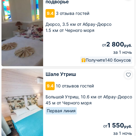
подворье
Частное
подворье
9.4
3 отзыва гостей
Дюрсо,
3.5 км от Абрау-Дюрсо
1.5 км от Черного моря
2 800
от
руб.
за 1 ночь
Получите
140 бонусов
Шале
Шале Утриш
Утриш
9.4
10 отзывов гостей
Большой Утриш,
10.6 км от Абрау-Дюрсо
45 м от Черного моря
Первая линия
1 550
от
руб.
за 1 ночь