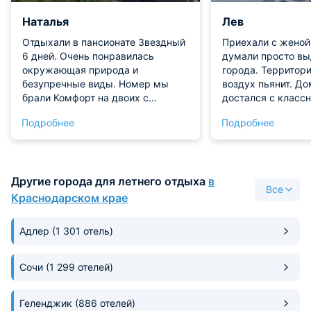
Наталья
Лев
Отдыхали в пансионате Звездный
Приехали с женой
6 дней. Очень понравилась
думали просто вы
окружающая природа и
города. Территор
безупречные виды. Номер мы
воздух пьянит. Д
брали Комфорт на двоих с
достался с классн
большим окном и балконом. Вид
Мы просидели вес
Подробнее
Подробнее
открывается как раз на море.
вином из Абрау, с
Ванная комната своя в номере
Красота неописуе
была, и она в хорошем состоянии.
круто, что можно 
Сауна, бассейн, тренажерный зал
вокруг озера, ник
Другие города для летнего отдыха
в
предлагаются к посещению. А
надо.
Все
пляж пансионата недалеко, и он
Краснодарском крае
свой, как раз для постояльцев.
Адлер
(1 301 отель)
Сочи
(1 299 отелей)
Геленджик
(886 отелей)