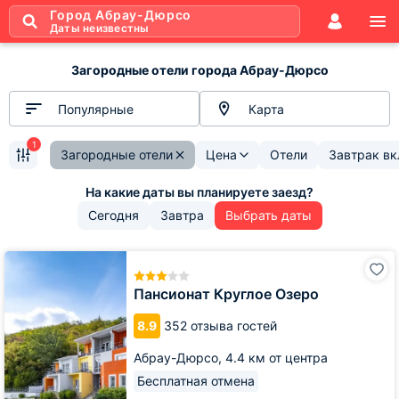
Город Абрау-Дюрсо
Даты неизвестны
Загородные отели города Абрау-Дюрсо
Популярные
Карта
1
Загородные отели
Цена
Отели
Завтрак в
Сегодня
Завтра
Выбрать даты
Пансионат
Круглое
Озеро
Пансионат Круглое Озеро
8.9
352 отзыва гостей
Абрау-Дюрсо,
4.4 км от центра
Бесплатная отмена