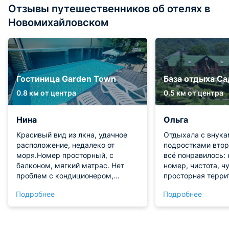
Отзывы путешественников об отелях в
Новомихайловском
Гостиница Garden Town
База отдыха Са
0.8 км от центра
0.5 км от центра
Нина
Ольга
Красивый вид из лкна, удачное
Отдыхала с внука
расположение, недалеко от
подростками втор
моря.Номер просторный, с
всё понравилось:
балконом, мягкий матрас. Нет
номер, чистота, ч
проблем с кондиционером,
просторная терри
горячей водой. По телевизору
теплые бассейны,
Подробнее
Подробнее
можно посмотреть много
трансфера, экску
каналов, хорошо работает
спортивных зон, в
холодильник.
близость моря! Сп
Вернёмся на след