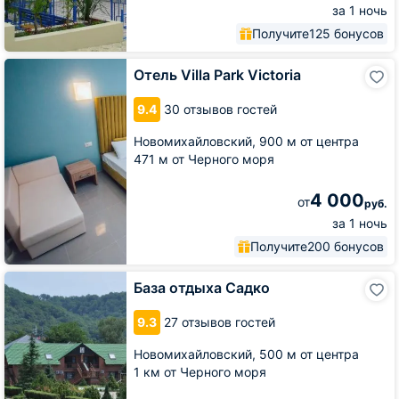
за 1 ночь
Получите
125 бонусов
Отель
Отель Villa Park Victoria
Villa
Park
9.4
30 отзывов гостей
Victoria
Новомихайловский,
900 м от центра
471 м от Черного моря
4 000
от
руб.
за 1 ночь
Получите
200 бонусов
База
База отдыха Садко
отдыха
Садко
9.3
27 отзывов гостей
Новомихайловский,
500 м от центра
1 км от Черного моря