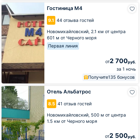
Гостиница
Гостиница М4
М4
9.1
44 отзыва гостей
Новомихайловский,
2.1 км от центра
601 м от Черного моря
Первая линия
2 700
от
руб.
за 1 ночь
Получите
135 бонусов
Отель
Отель Альбатрос
Альбатрос
8.5
41 отзыв гостей
Новомихайловский,
500 м от центра
1.5 км от Черного моря
2 500
от
руб.