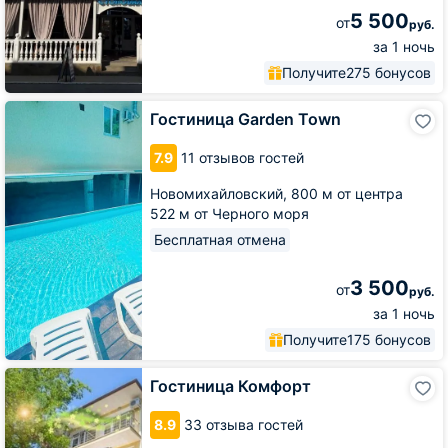
5 500
от
руб.
за 1 ночь
Получите
275 бонусов
Гостиница
Гостиница Garden Town
Garden
Town
7.9
11 отзывов гостей
Новомихайловский,
800 м от центра
522 м от Черного моря
Бесплатная отмена
3 500
от
руб.
за 1 ночь
Получите
175 бонусов
Гостиница
Гостиница Комфорт
Комфорт
8.9
33 отзыва гостей