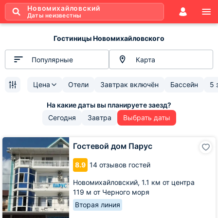
Новомихайловский
Даты неизвестны
Гостиницы Новомихайловского
Популярные
Карта
Цена
Отели
Завтрак включён
Бассейн
5 
Сегодня
Завтра
Выбрать даты
Гостевой
Гостевой дом Парус
дом
Парус
8.9
14 отзывов гостей
Новомихайловский,
1.1 км от центра
119 м от Черного моря
Вторая линия