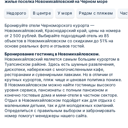
жилье поселка Новомихайловский на Черном море
Недорого
В центре
У моря
Рядом с пляжем
Час
Бронируйте отели Черноморского курорта —
Новомихайловский, Краснодарский край, цены на номера
от 2 500 рублей. Выбирайте подходящий отель из 85
объектов в Новомихайловском со скидками до 51% на
основе реальных фото и отзывов гостей.
Бронирование гостиниц в Новомихайловском.
Новомихайловский является самым большим курортом в
Туапсинском районе. Здесь есть шумные развлечения,
дискотеки, набережная с многочисленными кафе,
ресторанами и сувенирными лавками. Но в отличии от
крупных курортов, пляж чище и ценовая политика пониже.
В Новомихайловском можно найти гостиницы высокого
уровня сервиса, пансионаты с полным пансионом и
конечно гостевые дома и мини-отели в частном секторе.
Отдых в Новомихайловском подойдет как для отдыха с
маленькими детьми, так и для молодежных компаний.
Определиться с правильным выбором и забронировать
номер помогут менеджеры нашего сайта.