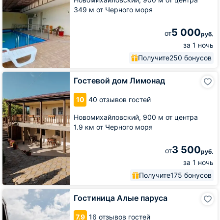
349 м от Черного моря
5 000
от
руб.
за 1 ночь
Получите
250 бонусов
Гостевой
Гостевой дом Лимонад
дом
Лимонад
10
40 отзывов гостей
Новомихайловский,
900 м от центра
1.9 км от Черного моря
3 500
от
руб.
за 1 ночь
Получите
175 бонусов
Гостиница
Гостиница Алые паруса
Алые
паруса
7.9
16 отзывов гостей