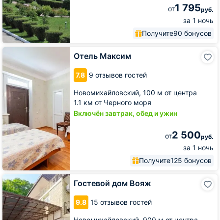
1 795
от
руб.
за 1 ночь
Получите
90 бонусов
Отель
Отель Максим
Максим
7.8
9 отзывов гостей
Новомихайловский,
100 м от центра
1.1 км от Черного моря
Включён завтрак, обед и ужин
2 500
от
руб.
за 1 ночь
Получите
125 бонусов
Гостевой
Гостевой дом Вояж
дом
Вояж
9.8
15 отзывов гостей
Новомихайловский,
900 м от центра