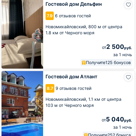
Гостевой
Гостевой дом Дельфин
дом
Дельфин
7.9
6 отзывов гостей
Новомихайловский,
800 м от центра
1.8 км от Черного моря
2 500
от
руб.
за 1 ночь
Получите
125 бонусов
Гостевой
Гостевой дом Атлант
дом
Атлант
8.7
9 отзывов гостей
Новомихайловский,
1.1 км от центра
103 м от Черного моря
5 040
от
руб.
за 1 ночь
Получите
252 бонуса