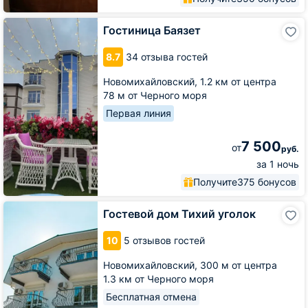
Гостиница
Гостиница Баязет
Баязет
8.7
34 отзыва гостей
Новомихайловский,
1.2 км от центра
78 м от Черного моря
Первая линия
7 500
от
руб.
за 1 ночь
Получите
375 бонусов
Гостевой
Гостевой дом Тихий уголок
дом
Тихий
10
5 отзывов гостей
уголок
Новомихайловский,
300 м от центра
1.3 км от Черного моря
Бесплатная отмена