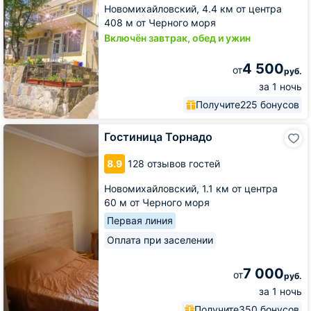
Новомихайловский,
4.4 км от центра
408 м от Черного моря
Включён завтрак, обед и ужин
4 500
от
руб.
за 1 ночь
Получите
225 бонусов
Гостиница
Гостиница Торнадо
Торнадо
8.9
128 отзывов гостей
Новомихайловский,
1.1 км от центра
60 м от Черного моря
Первая линия
Оплата при заселении
7 000
от
руб.
за 1 ночь
Получите
350 бонусов