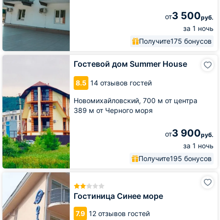
3 500
от
руб.
за 1 ночь
Получите
175 бонусов
Гостевой
Гостевой дом Summer House
дом
Summer
8.5
14 отзывов гостей
House
Новомихайловский,
700 м от центра
389 м от Черного моря
3 900
от
руб.
за 1 ночь
Получите
195 бонусов
Гостиница
Синее
море
Гостиница Синее море
7.9
12 отзывов гостей