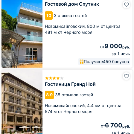
Гостевой
Гостевой дом Спутник
дом
Спутник
10
3 отзыва гостей
Новомихайловский,
800 м от центра
481 м от Черного моря
9 000
от
руб.
за 1 ночь
Получите
450 бонусов
Гостиница
Гранд
Ной
Гостиница Гранд Ной
8.9
38 отзывов гостей
Новомихайловский,
4.4 км от центра
574 м от Черного моря
6 700
от
руб.
за 1 ночь