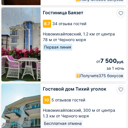
Гостиница
Гостиница Баязет
Баязет
8.7
34 отзыва гостей
Новомихайловский,
1.2 км от центра
78 м от Черного моря
Первая линия
7 500
от
руб.
за 1 ночь
Получите
375 бонусов
Гостевой
Гостевой дом Тихий уголок
дом
Тихий
10
5 отзывов гостей
уголок
Новомихайловский,
300 м от центра
1.3 км от Черного моря
Бесплатная отмена