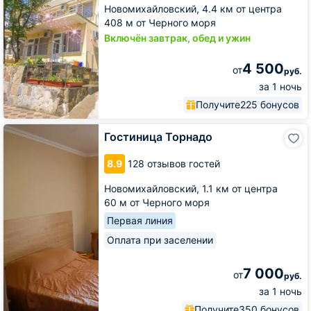
Новомихайловский,
4.4 км от центра
408 м от Черного моря
Включён завтрак, обед и ужин
4 500
от
руб.
за 1 ночь
Получите
225 бонусов
Гостиница
Гостиница Торнадо
Торнадо
8.9
128 отзывов гостей
Новомихайловский,
1.1 км от центра
60 м от Черного моря
Первая линия
Оплата при заселении
7 000
от
руб.
за 1 ночь
Получите
350 бонусов