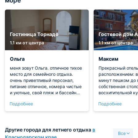
море
Гостиница Торнадо
Гостевой дом А
1.1 км от центра
1.1 км от центра
Ольга
Максим
меня зовут Ольга. отличное тихое
Прекрасный отель
место для семейного отдыха.
расположением: в
очень приветливый персонал,
минут пешком до 
питание отличное, номера чистые
собственная стол
и уютные, свой пляж и бассейн
восхитительной ку
оставили только хорошие
Несколько раз бр
Подробнее
Подробнее
впечатления. рекомендую1
картофель из тан
оближешь! Номер
чистоте, с балкон
вид на город и г
Другие города для летнего отдыха
в
Территория вокру
Все
ухожена, двор ид
Краснодарском крае