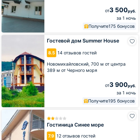
3 500
от
руб.
за 1 ночь
Получите
175 бонусов
Гостевой
Гостевой дом Summer House
дом
Summer
8.5
14 отзывов гостей
House
Новомихайловский,
700 м от центра
389 м от Черного моря
3 900
от
руб.
за 1 ночь
Получите
195 бонусов
Гостиница
Синее
море
Гостиница Синее море
7.9
12 отзывов гостей