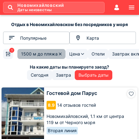
Новомихайловский
Даты неизвестны
Отдых в Новомихайловском без посредников у моря
Популярные
Карта
1
1500 м до пляжа
Цена
Отели
Завтрак вк
Сегодня
Завтра
Выбрать даты
Гостевой
Гостевой дом Парус
дом
Парус
8.9
14 отзывов гостей
Новомихайловский,
1.1 км от центра
119 м от Черного моря
Вторая линия