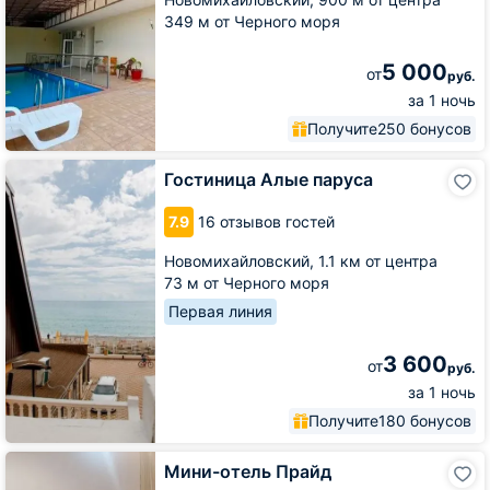
349 м от Черного моря
5 000
от
руб.
за 1 ночь
Получите
250 бонусов
Гостиница
Гостиница Алые паруса
Алые
паруса
7.9
16 отзывов гостей
Новомихайловский,
1.1 км от центра
73 м от Черного моря
Первая линия
3 600
от
руб.
за 1 ночь
Получите
180 бонусов
Мини-
Мини-отель Прайд
отель