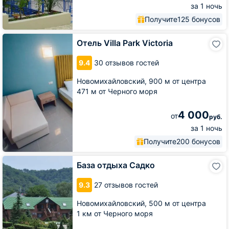
за 1 ночь
Получите
125 бонусов
Отель
Отель Villa Park Victoria
Villa
Park
9.4
30 отзывов гостей
Victoria
Новомихайловский,
900 м от центра
471 м от Черного моря
4 000
от
руб.
за 1 ночь
Получите
200 бонусов
База
База отдыха Садко
отдыха
Садко
9.3
27 отзывов гостей
Новомихайловский,
500 м от центра
1 км от Черного моря