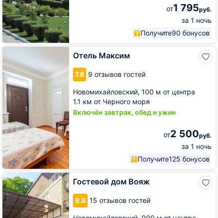
1 795
от
руб.
за 1 ночь
Получите
90 бонусов
Отель
Отель Максим
Максим
7.8
9 отзывов гостей
Новомихайловский,
100 м от центра
1.1 км от Черного моря
Включён завтрак, обед и ужин
2 500
от
руб.
за 1 ночь
Получите
125 бонусов
Гостевой
Гостевой дом Вояж
дом
Вояж
9.8
15 отзывов гостей
Новомихайловский,
900 м от центра