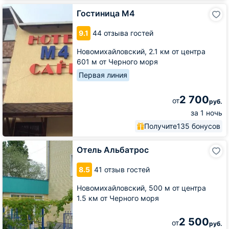
Гостиница
Гостиница М4
М4
9.1
44 отзыва гостей
Новомихайловский,
2.1 км от центра
601 м от Черного моря
Первая линия
2 700
от
руб.
за 1 ночь
Получите
135 бонусов
Отель
Отель Альбатрос
Альбатрос
8.5
41 отзыв гостей
Новомихайловский,
500 м от центра
1.5 км от Черного моря
2 500
от
руб.