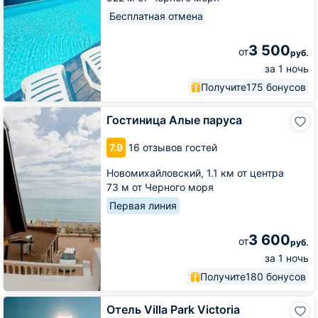
Бесплатная отмена
3 500
от
руб.
за 1 ночь
Получите
175 бонусов
Гостиница
Гостиница Алые паруса
Алые
паруса
7.9
16 отзывов гостей
Новомихайловский,
1.1 км от центра
73 м от Черного моря
Первая линия
3 600
от
руб.
за 1 ночь
Получите
180 бонусов
Отель
Отель Villa Park Victoria
Villa