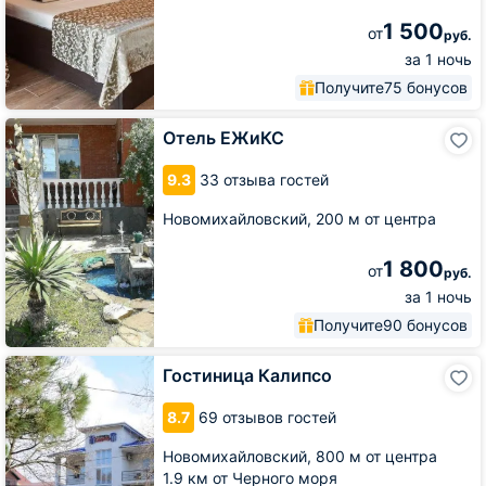
1 500
от
руб.
за 1 ночь
Получите
75 бонусов
Отель
Отель ЕЖиКС
ЕЖиКС
9.3
33 отзыва гостей
Новомихайловский,
200 м от центра
1 800
от
руб.
за 1 ночь
Получите
90 бонусов
Гостиница
Гостиница Калипсо
Калипсо
8.7
69 отзывов гостей
Новомихайловский,
800 м от центра
1.9 км от Черного моря