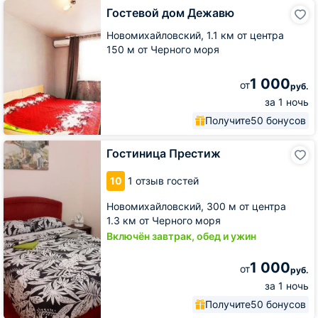
Гостевой
Гостевой дом Дежавю
дом
Дежавю
Новомихайловский,
1.1 км от центра
150 м от Черного моря
1 000
от
руб.
за 1 ночь
Получите
50 бонусов
Гостиница
Гостиница Престиж
Престиж
10
1 отзыв гостей
Новомихайловский,
300 м от центра
1.3 км от Черного моря
Включён завтрак, обед и ужин
1 000
от
руб.
за 1 ночь
Получите
50 бонусов