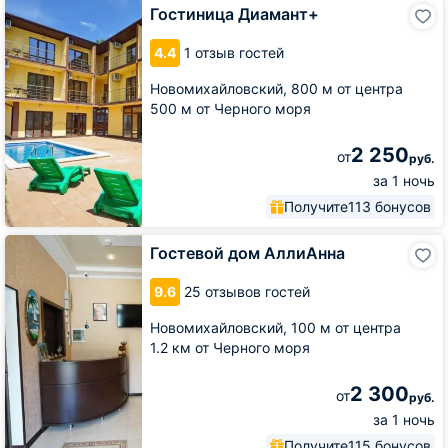
Гостиница
Гостиница Диамант+
Диамант+
4.4
1 отзыв гостей
Новомихайловский,
800 м от центра
500 м от Черного моря
2 250
от
руб.
за 1 ночь
Получите
113 бонусов
Гостевой
Гостевой дом АллиАнна
дом
АллиАнна
9.6
25 отзывов гостей
Новомихайловский,
100 м от центра
1.2 км от Черного моря
2 300
от
руб.
за 1 ночь
Получите
115 бонусов