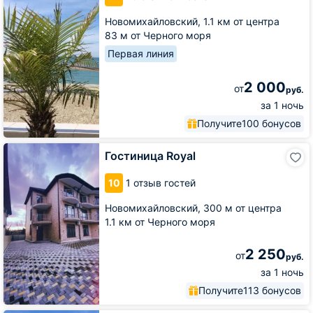
Новомихайловский,
1.1 км от центра
83 м от Черного моря
Первая линия
2 000
от
руб.
за 1 ночь
Получите
100 бонусов
Гостиница
Гостиница Royal
Royal
10
1 отзыв гостей
Новомихайловский,
300 м от центра
1.1 км от Черного моря
2 250
от
руб.
за 1 ночь
Получите
113 бонусов