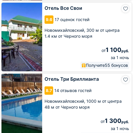
Отель
Отель Все Свои
Все
Свои
9.6
17 оценок гостей
Новомихайловский,
300 м от центра
1.4 км от Черного моря
1 100
от
руб.
за 1 ночь
Получите
55 бонусов
Отель
Отель Три Бриллианта
Три
Бриллианта
8.7
14 отзывов гостей
Новомихайловский,
1000 м от центра
48 м от Черного моря
1 300
от
руб.
за 1 ночь