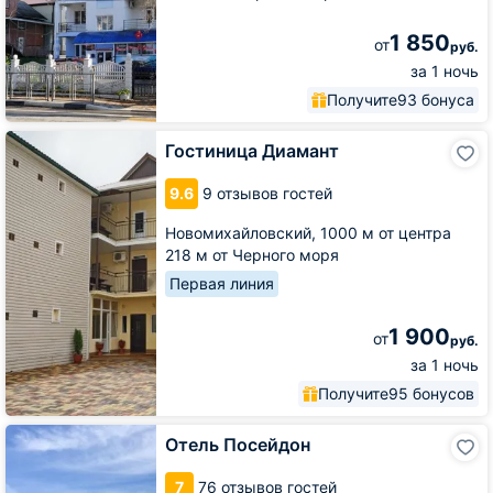
1 850
от
руб.
за 1 ночь
Получите
93 бонуса
Гостиница
Гостиница Диамант
Диамант
9.6
9 отзывов гостей
Новомихайловский,
1000 м от центра
218 м от Черного моря
Первая линия
1 900
от
руб.
за 1 ночь
Получите
95 бонусов
Отель
Отель Посейдон
Посейдон
7
76 отзывов гостей