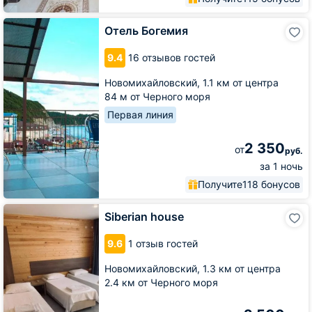
Отель
Отель Богемия
Богемия
9.4
16 отзывов гостей
Новомихайловский,
1.1 км от центра
84 м от Черного моря
Первая линия
2 350
от
руб.
за 1 ночь
Получите
118 бонусов
Siberian
Siberian house
house
9.6
1 отзыв гостей
Новомихайловский,
1.3 км от центра
2.4 км от Черного моря