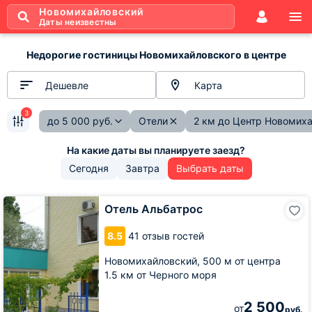
Новомихайловский
Даты неизвестны
Недорогие гостиницы Новомихайловского в центре
Дешевле
Карта
3
до
5 000
руб.
Отели
2 км до Центр Новомих
Сегодня
Завтра
Выбрать даты
Отель
Отель Альбатрос
Альбатрос
8.5
41 отзыв гостей
Новомихайловский,
500 м от центра
1.5 км от Черного моря
2 500
от
руб.