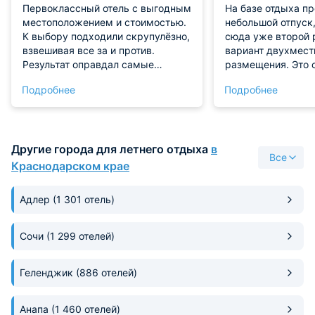
Первоклассный отель с выгодным
На базе отдыха п
местоположением и стоимостью.
небольшой отпуск
К выбору подходили скрупулёзно,
сюда уже второй 
взвешивая все за и против.
вариант двухмест
Результат оправдал самые
размещения. Это 
смелые надежды. Созданы
бюджетных номеро
Подробнее
Подробнее
превосходные предпосылки для
уступает по уров
отдыха. Комната спланирована
просто меньше. Х
очень грамотно, её объёмы
оформлены жилые
внушают чувство свободы, а
Уровень достаточ
Другие города для летнего отдыха
в
стильное убранство завершает
Море близко, это 
Все
образ.
побережье. Здесь
Краснодарском крае
отдыхать с детьми
предлагается бол
Адлер
(1 301 отель)
развлекательных 
игровые комнаты.
Сочи
(1 299 отелей)
Геленджик
(886 отелей)
Анапа
(1 460 отелей)