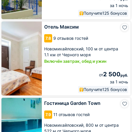
за 1 ночь
Получите
125 бонусов
Отель
Отель Максим
Максим
7.8
9 отзывов гостей
Новомихайловский,
100 м от центра
1.1 км от Черного моря
Включён завтрак, обед и ужин
2 500
от
руб.
за 1 ночь
Получите
125 бонусов
Гостиница
Гостиница Garden Town
Garden
Town
7.9
11 отзывов гостей
Новомихайловский,
800 м от центра
522 м от Черного моря