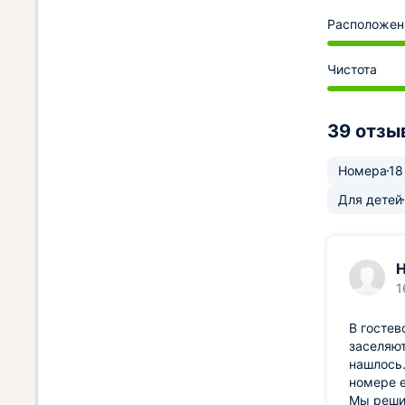
Расположен
Чистота
39 отзы
Номера
18
Для детей
Н
1
В гостев
заселяют
нашлось.
номере е
Мы решил