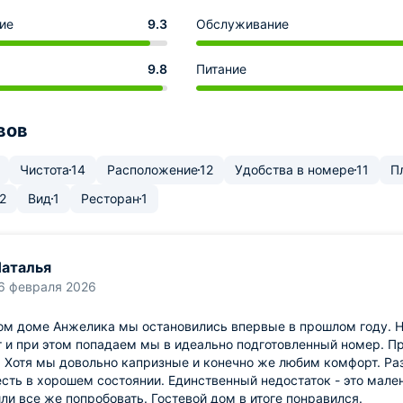
ие
9.3
Обслуживание
9.8
Питание
вов
Чистота
14
Расположение
12
Удобства в номере
11
П
2
Вид
1
Ресторан
1
аталья
6 февраля 2026
ом доме Анжелика мы остановились впервые в прошлом году. Н
 и при этом попадаем мы в идеально подготовленный номер. П
 Хотя мы довольно капризные и конечно же любим комфорт. Ра
сть в хорошем состоянии. Единственный недостаток - это мален
и все же попробовать. Гостевой дом в итоге понравился.