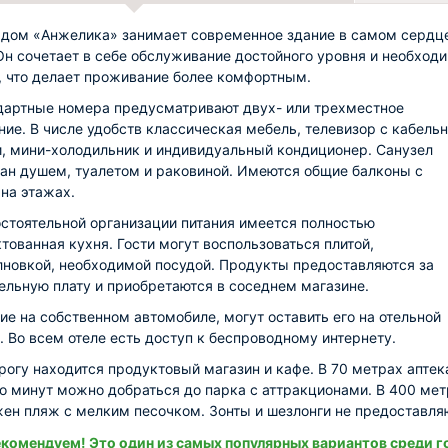
 дом «Анжелика» занимает современное здание в самом сердц
Он сочетает в себе обслуживание достойного уровня и необход
, что делает проживание более комфортным.
дартные номера предусматривают двух- или трехместное
ие. В числе удобств классическая мебель, телевизор с кабель
, мини-холодильник и индивидуальный кондиционер. Санузел
ан душем, туалетом и раковиной. Имеются общие балконы с
на этажах.
стоятельной организации питания имеется полностью
тованная кухня. Гости могут воспользоваться плитой,
новкой, необходимой посудой. Продукты предоставляются за
ельную плату и приобретаются в соседнем магазине.
е на собственном автомобиле, могут оставить его на отельной
. Во всем отеле есть доступ к беспроводному интернету.
рогу находится продуктовый магазин и кафе. В 70 метрах аптек
о минут можно добраться до парка с аттракционами. В 400 ме
ен пляж с мелким песочком. Зонты и шезлонги не предоставля
комендуем! Это один из самых популярных вариантов среди г