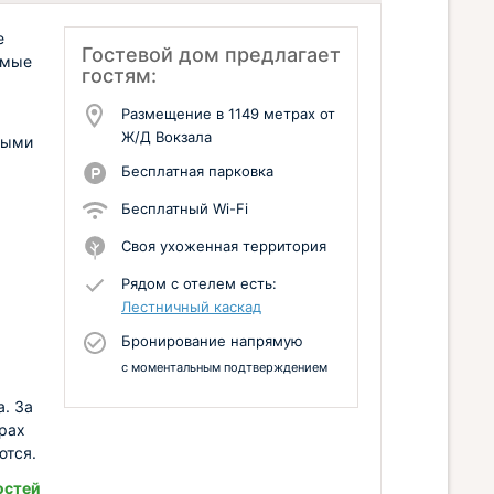
е
Гостевой дом предлагает
имые
гостям:
Размещение в 1149 метрах от
Ж/Д Вокзала
ными
Бесплатная парковка
Бесплатный Wi-Fi
Своя ухоженная территория
Рядом с отелем есть:
Лестничный каскад
Бронирование напрямую
с моментальным подтверждением
а. За
трах
ются.
остей