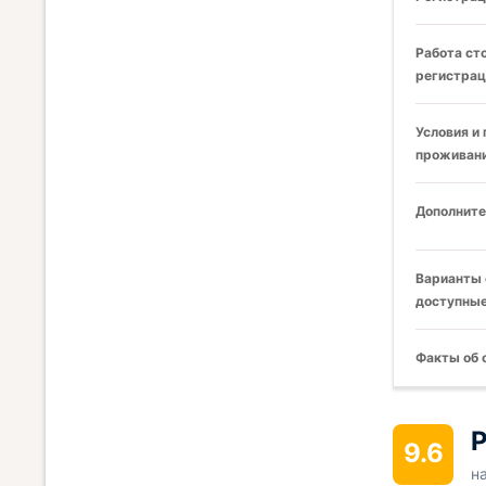
Работа ст
регистрац
Условия и
проживани
Дополните
Варианты 
доступные
Факты об 
Р
9.6
н