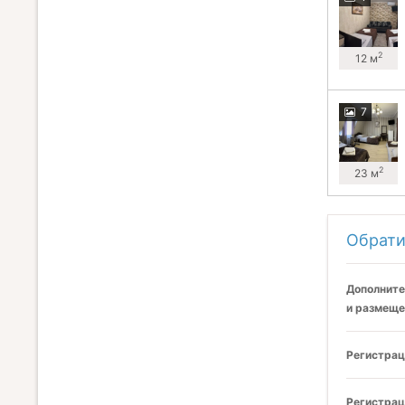
2
12 м
7
2
23 м
Обрати
Дополните
и размеще
Регистрац
Регистрац