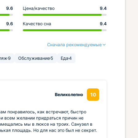
9.6
Цена/качество
9.4
9.6
Качество сна
9.4
Сначала рекомендуемые
ляж
9
Обслуживание
5
Еда
4
10
Великолепно
ам понравилось, как встречают, быстро
ри всем желании придраться причин не
змещались мы в люксе на троих. Санузел в
ькая площадь. Но для нас это был не секрет.