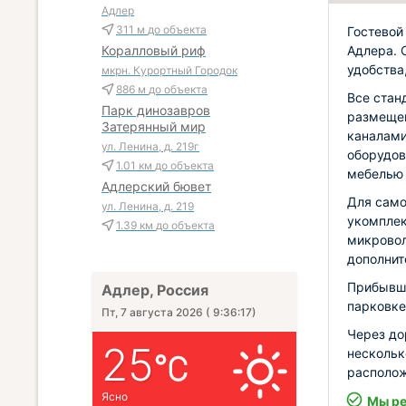
Адлер
311 м
до объекта
Гостевой
Адлера. 
Коралловый риф
удобства
мкрн. Курортный Городок
886 м
до объекта
Все стан
Парк динозавров
размещен
Затерянный мир
каналами
ул. Ленина, д. 219г
оборудов
1.01 км
до объекта
мебелью 
Адлерский бювет
Для само
ул. Ленина, д. 219
укомплек
1.39 км
до объекта
микровол
дополнит
Прибывши
Адлер, Россия
парковке
Пт, 7 августа 2026
(
9:36:18
)
Через до
25
нескольк
располож
Ясно
Мы ре