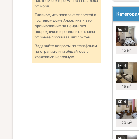
частном секторе Адлера недалеко
от моря.
Категори
Главное, что привлекает гостей в
гостевом доме Анжелика – это
бронирование по ценам без
6
посредников и реальные отзывы
от ранее проживавших гостей.
Задавайте вопросы по телефонам
2
15 м
на странице или общайтесь с
хозяевами напрямую.
4
2
15 м
4
2
20 м
1