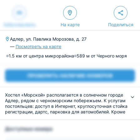
Забронировать
На карте
Поделиться
Адлер, ул. Павлика Морозова, д. 27
—
Посмотреть на карте
1.5 км от центра микрорайона
589 м от Черного моря
ПРОВЕРИТЬ НАЛИЧИЕ НОМЕРОВ
Хостел «Морской» располагается в солнечном городе
Адлер, рядом с черноморским побережьем. К услугам
постояльцев: доступ в Интернет, круглосуточная стойка
регистрации, дартс, парковка для автомобилей. Кроме
того, возможен заказ авиа и жд билетов.
Гостям подготовили 10 уютных номера, выполненных в
Доступные номера
индивидуальном стиле и оборудованных необходимой
мебелью и техникой.
На общей кухне можно приготовить любимые блюда.