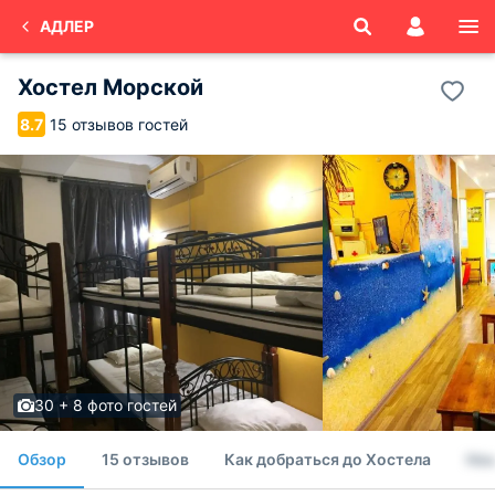
АДЛЕР
Хостел Морской
15 отзывов гостей
8.7
30 + 8 фото гостей
Обзор
15 отзывов
Как добраться до Хостела
Но