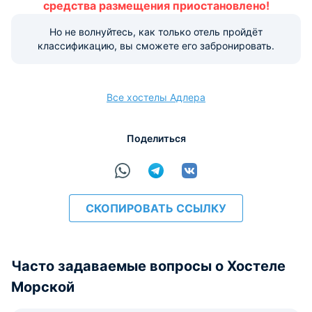
средства размещения приостановлено!
рекомендуем обратиться в отель. Прямые контакты
указаны в верхней части страницы.
Но не волнуйтесь, как только отель пройдёт
классификацию, вы сможете его забронировать.
Условия и правила проживания:
Размещение домашних животных не допускается.
Варианты оплаты, доступные на ресепшене:
Все хостелы Адлера
Поделиться
Наличные
Безналичный
Visa
Euro/Mastercard
Maestro
МИР
СКОПИРОВАТЬ ССЫЛКУ
расчёт
Часто задаваемые вопросы о Хостеле
Морской