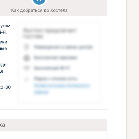
Как добраться до Хостела
лугам
Хостел предлагает
-Fi.
гостям:
ики
Размещение в самом центре
ные
Бесплатная парковка
где
Бесплатный Wi-Fi
де
Рядом с отелем есть:
Музей истории Адлерского
20-30
района
.
ка