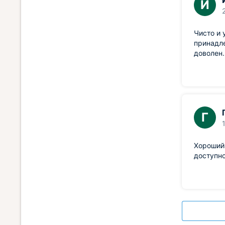
И
Чисто и 
принадл
доволен.
Г
Хороший 
доступн