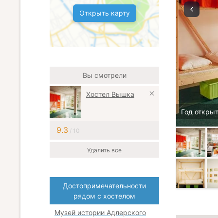
Открыть карту
Вы смотрели
Хостел Вышка
Год открыт
9.3
/ 10
Удалить все
Достопримечательности
рядом с хостелом
Музей истории Адлерского