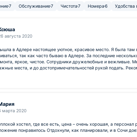
ение
7
Обслуживание
7
Чистота
7
Номера
6
Удобства 
Ксюша
26 августа 2020
ышла в Адлере настоящее уютное, красивое место. Я была там 
иваться, так как часто бываю в Адлере. За последние несколько
емонта, яркое, чистое. Сотрудники дружелюбные и вежливые. 
ажные места, и до достопримечательностей рукой подать. Рек
Мария
6 марта 2020
плохой хостел, где все есть, цена – очень хорошая, а персонал
ожение понравилось Отдохнули, как планировали, и в Сочи до