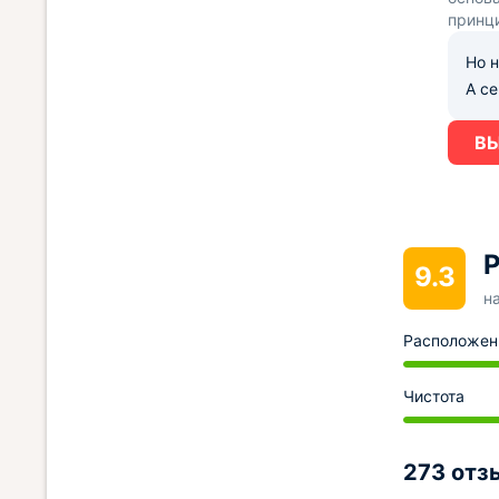
принц
Но н
А с
ВЫ
Р
9.3
н
Расположен
Чистота
273 отз