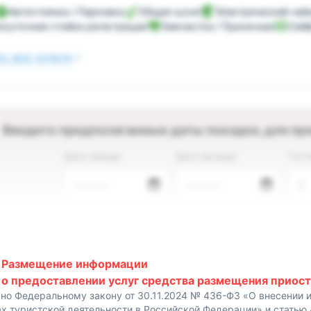
Автостоянка / Парковка
Общая кухня
Электрический чай
осуточная стойка регистрации
Химчистка / Прачечная
Сей
ь все услуги
Введите предполагаемые даты поездки, для пр
Дата заезда
Дата выезда
Гост
—.—.—
—.—.—
2
Размещение информации
о предоставлении услуг средства размещения приост
сно Федеральному закону от 30.11.2024 № 436-ФЗ «О внесении 
х туристской деятельности в Российской Федерации» и статью