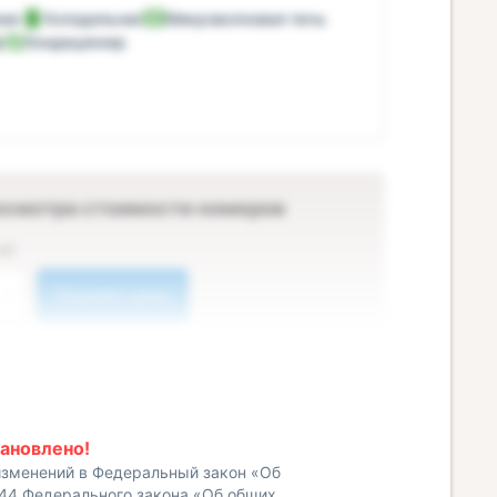
ник
Холодильник
Микроволновая печь
ф
Кондиционер
осмотра стоимости номеров
ей
Показать цены
ановлено!
изменений в Федеральный закон «Об
 44 Федерального закона «Об общих