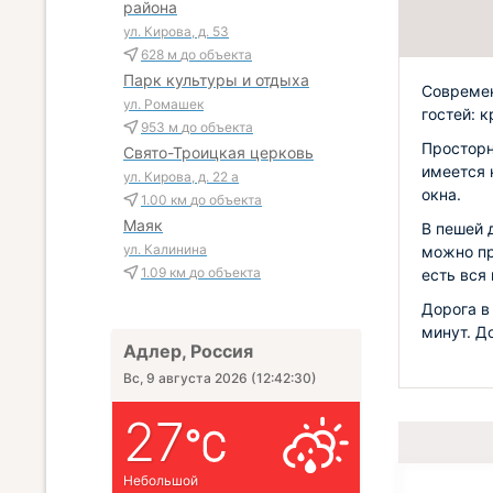
района
ул. Кирова, д. 53
628 м
до объекта
Парк культуры и отдыха
Современ
ул. Ромашек
гостей: 
953 м
до объекта
Просторн
Свято-Троицкая церковь
имеется 
ул. Кирова, д. 22 а
окна.
1.00 км
до объекта
Маяк
В пешей 
ул. Калинина
можно пр
1.09 км
до объекта
есть вся
Дорога в
минут. Д
Адлер, Россия
Вс, 9 августа 2026
(
12:42:31
)
27
Небольшой