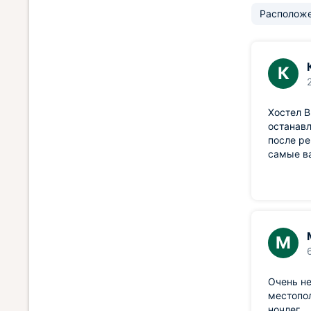
Располож
К
Хостел В
останавл
после р
самые в
М
Очень не
местопол
ночлег.