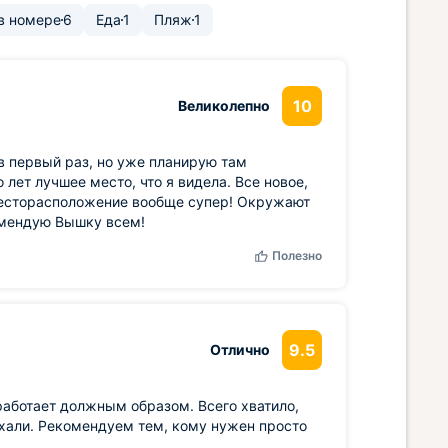
в номере
6
Еда
1
Пляж
1
10
Великолепно
в первый раз, но уже планирую там
 лет лучшее место, что я видела. Все новое,
Месторасположение вообще супер! Окружают
омендую Вышку всем!
Полезно
9.5
Отлично
 работает должным образом. Всего хватило,
ехали. Рекомендуем тем, кому нужен просто