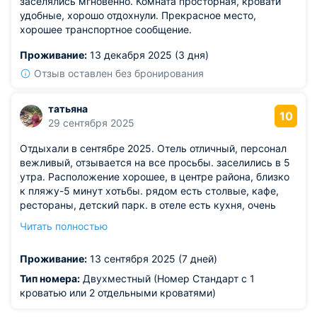
заселялись мгновенно. Комната просторная, кровати
удобные, хорошо отдохнули. Прекрасное место,
хорошее транспортное сообщение.
Проживание:
13 декабря 2025 (3 дня)
Отзыв оставлен без бронирования
татьяна
10
29 сентября 2025
Отдыхали в сентябре 2025. Отель отличный, персонал
вежливый, отзывается на все просьбы. заселились в 5
утра. Расположение хорошее, в центре района, близко
к пляжу-5 минут хотьбы. рядом есть столвые, кафе,
рестораны, детский парк. в отеле есть кухня, очень
чистая, все что нужно есть! кровати и матрасы новые,
Читать полностью
спать комфортно, кондиционер работает, есть балконы
во всех номерах. постояльцев не слышно. нам все
Проживание:
13 сентября 2025 (7 дней)
понравилось!
Из недостатков: нет собственного басейна и места где
Тип номера:
Двухместный (Номер Стандарт с 1
позагорать в случае закрытия пляжа по погоде.
кроватью или 2 отдельными кроватями)