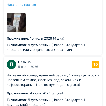
мыло , полотенца . Расположение очень хорошее ,до
Читать полностью
пляжа близко , рядом Магнит ,другие магазины , кафе,
столовые, остановка общ.транспорта , для деток парк
аттракционов в двух шагах . Мне очень всё
понравилось , спасибо.
Проживание:
15 июля 2026 (4 дня)
Тип номера:
Двухместный (Номер Стандарт с 1
кроватью или 2 отдельными кроватями)
Полина
П
10
5 июля 2026
Чистенький номер, приятный сервис, 5 минут до моря в
неспешном темпе, «магнит» под боком, как и
каферестораны. Что еще нужно для отдыха?
Проживание:
4 июля 2026 (9 дней)
Тип номера:
Двухместный (Номер Стандарт с 1
двуспальной кроватью)