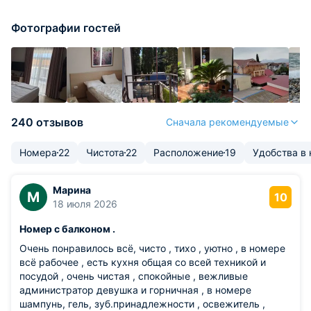
Фотографии гостей
240 отзывов
Сначала рекомендуемые
Номера
22
Чистота
22
Расположение
19
Удобства в
Марина
М
10
18 июля 2026
Номер с балконом .
Очень понравилось всё, чисто , тихо , уютно , в номере
всё рабочее , есть кухня общая со всей техникой и
посудой , очень чистая , спокойные , вежливые
администратор девушка и горничная , в номере
шампунь, гель, зуб.принадлежности , освежитель ,