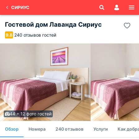
СИРИУС
Гостевой дом Лаванда Сириус
240 отзывов гостей
9.8
44 + 12 фото гостей
Обзор
Номера
240 отзывов
Услуги
Как добр