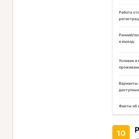
Работа ст
регистрац
Ранний/по
и выезд:
Условия и
проживани
Варианты 
доступные
Факты об 
Р
10