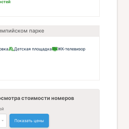
остей
лимпийском парке
овка
Детская площадка
ЖК-телевизор
осмотра стоимости номеров
ей
Показать цены