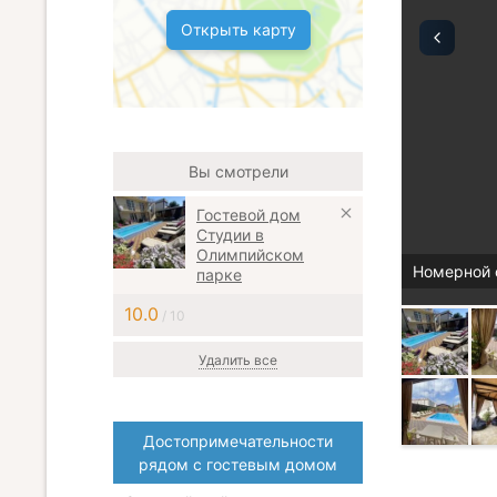
Открыть карту
Вы смотрели
Гостевой дом
Студии в
Олимпийском
Номерной 
парке
10.0
/ 10
Удалить все
Достопримечательности
рядом с гостевым домом