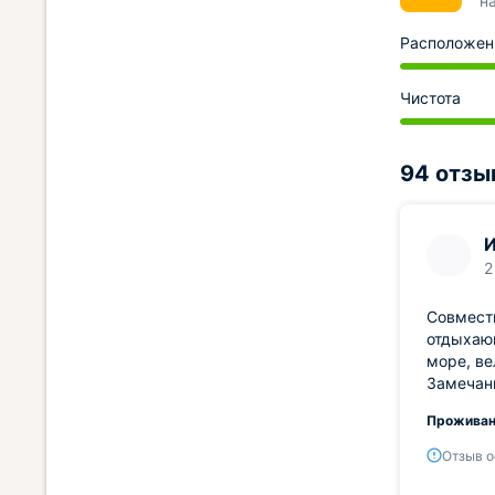
н
Расположен
Чистота
94 отзы
И
2
Совместн
отдыхаю
море, ве
Замечани
Проживан
Отзыв о