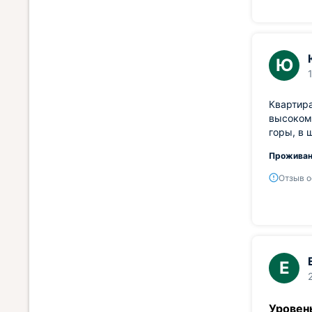
Ю
Квартира
высоком 
горы, в 
Проживан
Отзыв о
Е
Уровен