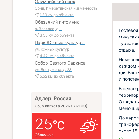
Олимпийский парк
Сочи, Имеретинская низменность
1.39 км
до объекта
Обезьяний питомник
с. Веселое, д. 1
Гостевой
3.53 км
до объекта
минутах 
Парк Южные культуры
туристов
ул. Южных культур
отдыха.
4.42 км
до объекта
Номерной
Собор Святого Саркиса
каждом и
ул. Бестужева, д. 23
для Ваше
5.52 км
до объекта
и полоте
В некото
территор
Адлер, Россия
Отведать
Сб, 8 августа 2026
(
7:21:11
)
меню шир
25
До аэроп
трансфер
около 15
Облачно с