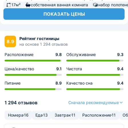
17м²
собственная ванная комната
набор полотен
ПОКАЗАТЬ ЦЕНЫ
Рейтинг гостиницы
8.9
на основе 1 294 отзывов
Расположение
9.8
Обслуживание
9.3
Цена/качество
9.1
Чистота
9.4
Питание
8.9
Качество сна
9.4
1 294 отзывов
Сначала рекомендуемые
Номера
16
Еда
13
Завтрак
11
Расположение
11
Об