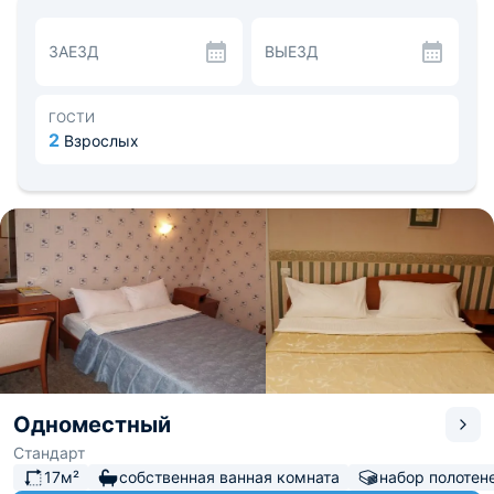
различной категории и вместимости. Здесь каждый
сможет подобрать себе наиболее подходящий вариант.
ЗАЕЗД
ВЫЕЗД
Все апартаменты укомплектованы удобными
кроватями, функциональной мебелью и современной
техникой. Санузел оснащен качественной сантехникой.
В ресторане можно приятно провести время,
ГОСТИ
насладиться изысканными блюдами
2
Взрослых
интернациональной кухни, заказать алкогольные и
безалкогольные напитки, а также легкие закуски.
Для проведения деловых мероприятий отель
предлагает просторный конференц-зал, который
оснащен необходимой мебелью и новейшим
мультимедийным оборудованием. Сотрудники
обязательно окажут помощь в организации
мероприятия.
Рядом с гостиницей «Двина» находится краеведческий
музей, гостиный двор, театр драмы имени Ломоносова.
Расстояние до железнодорожного вокзала составит
около четырех километров, а до аэропорта 14 км.
Одноместный
Стандарт
17м²
собственная ванная комната
набор полотен