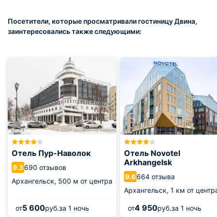
Посетители, которые просматривали гостиницу Двина,
заинтересовались также следующими:
Отель Пур-Наволок
Отель Novotel
Arkhangelsk
690 отзывов
9.3
664 отзыва
9.6
Архангельск,
500 м от центра
Архангельск,
1 км от центр
5 600
4 950
от
руб.
за 1 ночь
от
руб.
за 1 ночь