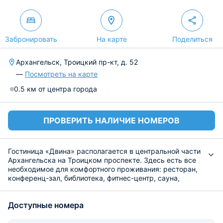
Забронировать
На карте
Поделиться
Архангельск, Троицкий пр-кт, д. 52
—
Посмотреть на карте
0.5 км от центра города
ПРОВЕРИТЬ НАЛИЧИЕ НОМЕРОВ
Гостиница «Двина» располагается в центральной части
Архангельска на Троицком проспекте. Здесь есть все
необходимое для комфортного проживания: ресторан,
конференц-зал, библиотека, фитнес-центр, сауна,
трансфер, экскурсионное обслуживание. На всей
территории открыт доступ к высокоскоростному
Доступные номера
интернету. Для автовладельцев предусмотрена
бесплатная парковка.
Для размещения предлагаются удобные номера