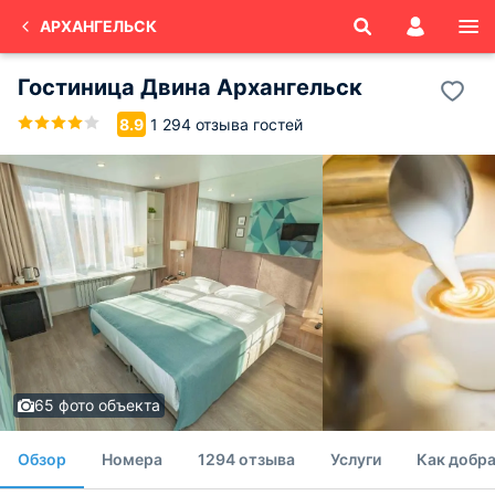
АРХАНГЕЛЬСК
Гостиница Двина Архангельск
1 294 отзыва гостей
8.9
65 фото объекта
Обзор
Номера
1294 отзыва
Услуги
Как добра