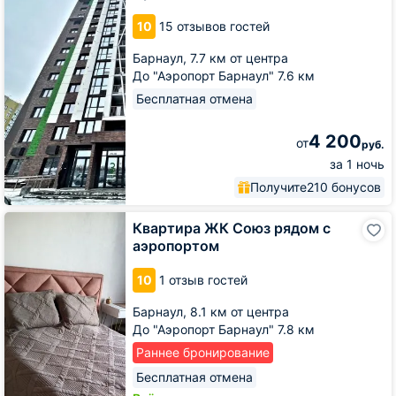
Braun
10
15 отзывов гостей
Барнаул,
7.7 км от центра
До "Аэропорт Барнаул" 7.6 км
Бесплатная отмена
4 200
от
руб.
за 1 ночь
Получите
210 бонусов
Квартира
Квартира ЖК Союз рядом с
ЖК
аэропортом
Союз
рядом
10
1 отзыв гостей
с
аэропортом
Барнаул,
8.1 км от центра
До "Аэропорт Барнаул" 7.8 км
Раннее бронирование
Бесплатная отмена