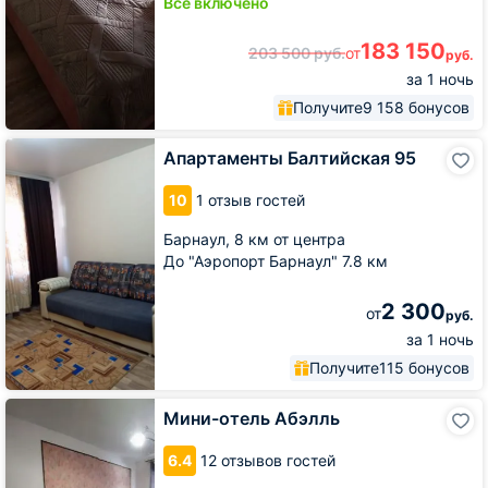
Всё включено
183 150
203 500
руб.
от
руб.
за 1 ночь
Получите
9 158 бонусов
Апартаменты
Апартаменты Балтийская 95
Балтийская
95
10
1 отзыв гостей
Барнаул,
8 км от центра
До "Аэропорт Барнаул" 7.8 км
2 300
от
руб.
за 1 ночь
Получите
115 бонусов
Мини-
Мини-отель Абэлль
отель
Абэлль
6.4
12 отзывов гостей