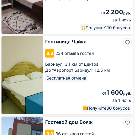
2 200
от
руб.
за 1 ночь
Получите
110 бонусов
Гостиница
Гостиница Чайка
Чайка
8.3
234 отзыва гостей
Барнаул,
3.1 км от центра
До "Аэропорт Барнаул" 12.5 км
Бесплатная отмена
1 600
от
руб.
за 1 ночь
Получите
80 бонусов
Гостевой
Гостевой дом Вояж
дом
Вояж
9.3
36 отзывов гостей