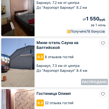
Барнаул,
7.2 км от центра
До "Аэропорт Барнаул" 8.2 км
1 550
от
руб.
за 1 ночь
Получите
78 бонусов
Мини-
Мини-отель Сауна на
отель
Балтийской
Сауна
на
9.3
8 отзывов гостей
Балтийской
Барнаул,
7.3 км от центра
До "Аэропорт Барнаул" 8.4 км
РАСПРОДАНО
Гостиница
Гостиница Олимп
Олимп
9.3
22 отзыва гостей