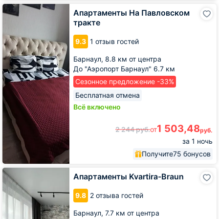
Апартаменты
Апартаменты На Павловском
На
тракте
Павловском
тракте
9.3
1 отзыв гостей
Барнаул,
8.8 км от центра
До "Аэропорт Барнаул" 6.7 км
Сезонное предложение -33%
Бесплатная отмена
Всё включено
1 503,48
2 244
руб.
от
руб.
за 1 ночь
Получите
75 бонусов
Апартаменты
Апартаменты Kvartira-Braun
Kvartira-
Braun
9.8
2 отзыва гостей
Барнаул,
7.7 км от центра