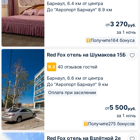
Барнаул,
6.4 км от центра
До "Аэропорт Барнаул" 8.9 км
3 270
от
руб.
за 1 ночь
Получите
164 бонуса
Red
Red Fox отель на Шумакова 15Б
Fox
отель
9.3
40 отзывов гостей
на
Шумакова
Барнаул,
6.6 км от центра
15Б
До "Аэропорт Барнаул" 9 км
Оплата при заселении
5 500
от
руб.
за 1 ночь
Получите
275 бонусов
Red
Red Fox отель на Взлётной 2е