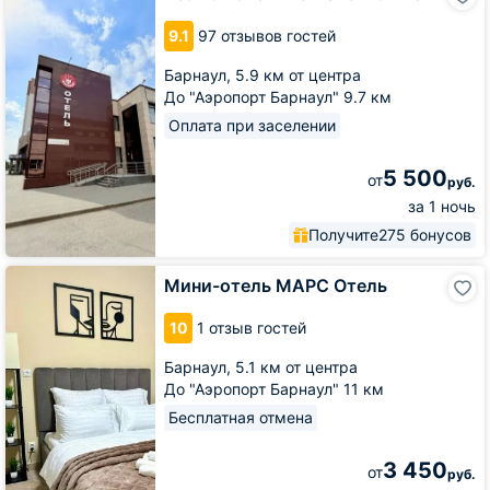
Fox
отель
9.1
97 отзывов гостей
на
Взлётной
Барнаул,
5.9 км от центра
2е
До "Аэропорт Барнаул" 9.7 км
Оплата при заселении
5 500
от
руб.
за 1 ночь
Получите
275 бонусов
Мини-
Мини-отель МАРС Отель
отель
МАРС
10
1 отзыв гостей
Отель
Барнаул,
5.1 км от центра
До "Аэропорт Барнаул" 11 км
Бесплатная отмена
3 450
от
руб.