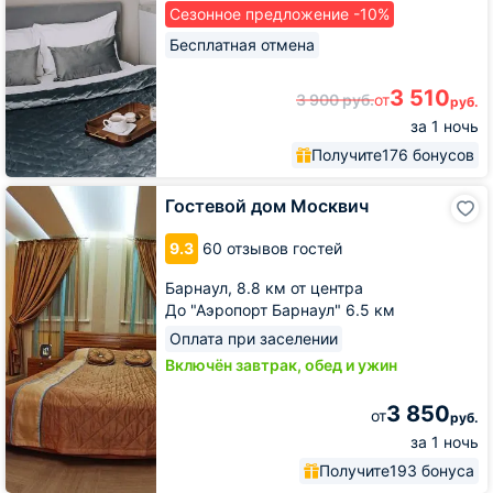
Сезонное предложение -10%
Бесплатная отмена
3 510
3 900
руб.
от
руб.
за 1 ночь
Получите
176 бонусов
Гостевой
Гостевой дом Москвич
дом
Москвич
9.3
60 отзывов гостей
Барнаул,
8.8 км от центра
До "Аэропорт Барнаул" 6.5 км
Оплата при заселении
Включён завтрак, обед и ужин
3 850
от
руб.
за 1 ночь
Получите
193 бонуса