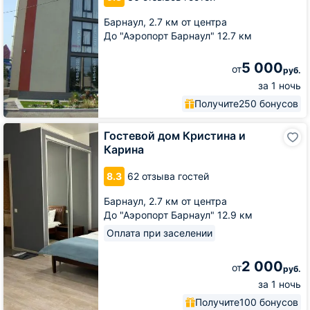
Барнаул,
2.7 км от центра
До "Аэропорт Барнаул" 12.7 км
5 000
от
руб.
за 1 ночь
Получите
250 бонусов
Гостевой
Гостевой дом Кристина и
дом
Карина
Кристина
и
8.3
62 отзыва гостей
Карина
Барнаул,
2.7 км от центра
До "Аэропорт Барнаул" 12.9 км
Оплата при заселении
2 000
от
руб.
за 1 ночь
Получите
100 бонусов