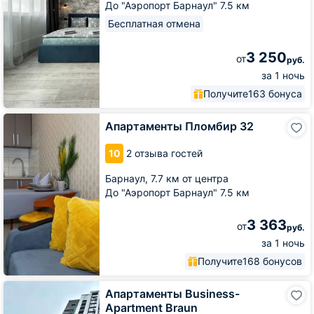
До "Аэропорт Барнаул" 7.5 км
Бесплатная отмена
3 250
от
руб.
за 1 ночь
Получите
163 бонуса
Апартаменты
Апартаменты Пломбир 32
Пломбир
32
10
2 отзыва гостей
Барнаул,
7.7 км от центра
До "Аэропорт Барнаул" 7.5 км
3 363
от
руб.
за 1 ночь
Получите
168 бонусов
Апартаменты
Апартаменты Business-
Business-
Apartment Braun
Apartment