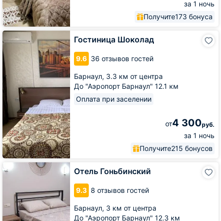
за 1 ночь
Получите
173 бонуса
Гостиница
Гостиница Шоколад
Шоколад
9.6
36 отзывов гостей
Барнаул,
3.3 км от центра
До "Аэропорт Барнаул" 12.1 км
Оплата при заселении
4 300
от
руб.
за 1 ночь
Получите
215 бонусов
Отель
Отель Гоньбинский
Гоньбинский
9.3
8 отзывов гостей
Барнаул,
3 км от центра
До "Аэропорт Барнаул" 12.3 км