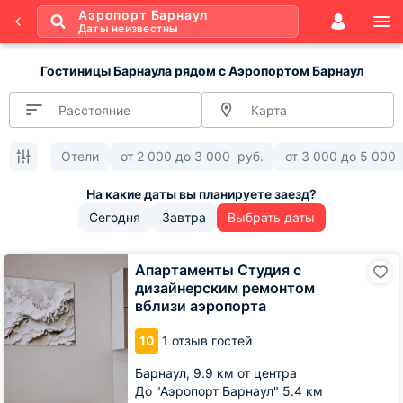
Аэропорт Барнаул
Даты неизвестны
Гостиницы Барнаула рядом с Аэропортом Барнаул
Расстояние
Карта
Отели
от
2 000
до
3 000
руб.
от
3 000
до
5 000
Сегодня
Завтра
Выбрать даты
Апартаменты
Апартаменты Студия с
Студия
дизайнерским ремонтом
с
вблизи аэропорта
дизайнерским
ремонтом
10
1 отзыв гостей
вблизи
аэропорта
Барнаул,
9.9 км от центра
До "Аэропорт Барнаул" 5.4 км