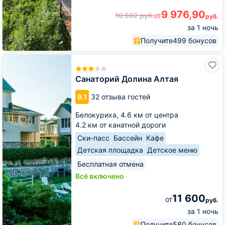
9 976,90
10 502
руб.
от
руб.
за 1 ночь
Получите
499 бонусов
Санаторий
Долина
Алтая
Санаторий Долина Алтая
9.1
32 отзыва гостей
Белокуриха,
4.6 км от центра
4.2 км от канатной дороги
Ски-пасс
Бассейн
Кафе
Детская площадка
Детское меню
Бесплатная отмена
Всё включено
11 600
от
руб.
за 1 ночь
Получите
580 бонусов