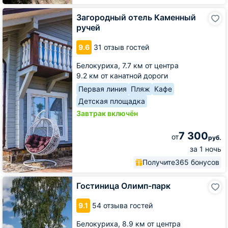
Загородный
Загородный отель Каменный
отель
ручей
Каменный
ручей
9.6
31 отзыв гостей
Белокуриха,
7.7 км от центра
9.2 км от канатной дороги
Первая линия
Пляж
Кафе
Детская площадка
Завтрак включён
7 300
от
руб.
за 1 ночь
Получите
365 бонусов
Гостиница
Гостиница Олимп-парк
Олимп-
парк
9.1
54 отзыва гостей
Белокуриха,
8.9 км от центра