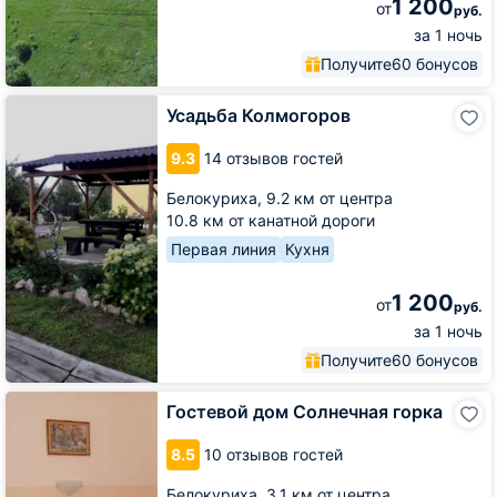
1 200
от
руб.
за 1 ночь
Получите
60 бонусов
Усадьба
Усадьба Колмогоров
Колмогоров
9.3
14 отзывов гостей
Белокуриха,
9.2 км от центра
10.8 км от канатной дороги
Первая линия
Кухня
1 200
от
руб.
за 1 ночь
Получите
60 бонусов
Гостевой
Гостевой дом Солнечная горка
дом
Солнечная
8.5
10 отзывов гостей
горка
Белокуриха,
3.1 км от центра