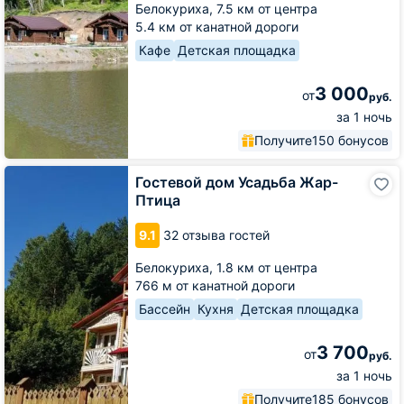
Белокуриха,
7.5 км от центра
5.4 км от канатной дороги
Кафе
Детская площадка
3 000
от
руб.
за 1 ночь
Получите
150 бонусов
Гостевой
Гостевой дом Усадьба Жар-
дом
Птица
Усадьба
Жар-
9.1
32 отзыва гостей
Птица
Белокуриха,
1.8 км от центра
766 м от канатной дороги
Бассейн
Кухня
Детская площадка
3 700
от
руб.
за 1 ночь
Получите
185 бонусов