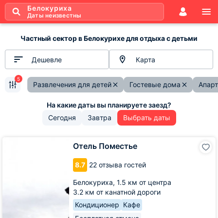
Белокуриха
Даты неизвестны
Частный сектор в Белокурихе для отдыха с детьми
Дешевле
Карта
5
Развлечения для детей
Гостевые дома
Апар
Сегодня
Завтра
Выбрать даты
Отель
Отель Поместье
Поместье
8.7
22 отзыва гостей
Белокуриха,
1.5 км от центра
3.2 км от канатной дороги
Кондиционер
Кафе