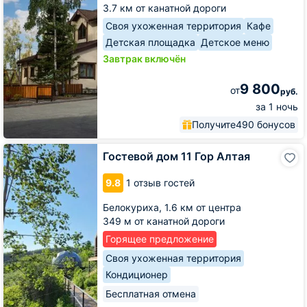
3.7 км от канатной дороги
Своя ухоженная территория
Кафе
Детская площадка
Детское меню
Завтрак включён
9 800
от
руб.
за 1 ночь
Получите
490 бонусов
Гостевой
Гостевой дом 11 Гор Алтая
дом
11
9.8
1 отзыв гостей
Гор
Алтая
Белокуриха,
1.6 км от центра
349 м от канатной дороги
Горящее предложение
Своя ухоженная территория
Кондиционер
Бесплатная отмена