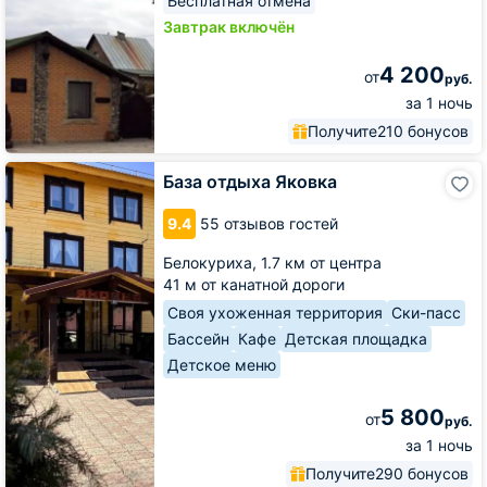
Бесплатная отмена
Завтрак включён
4 200
от
руб.
за 1 ночь
Получите
210 бонусов
База
База отдыха Яковка
отдыха
Яковка
9.4
55 отзывов гостей
Белокуриха,
1.7 км от центра
41 м от канатной дороги
Своя ухоженная территория
Ски-пасс
Бассейн
Кафе
Детская площадка
Детское меню
5 800
от
руб.
за 1 ночь
Получите
290 бонусов