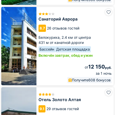
Санаторий
Аврора
Санаторий Аврора
8.7
26 отзывов гостей
Белокуриха,
2.4 км от центра
431 м от канатной дороги
Бассейн
Детская площадка
Включён завтрак, обед и ужин
12 150
от
руб.
за 1 ночь
Получите
608 бонусов
Отель
Золото
Алтая
Отель Золото Алтая
9.1
29 отзывов гостей