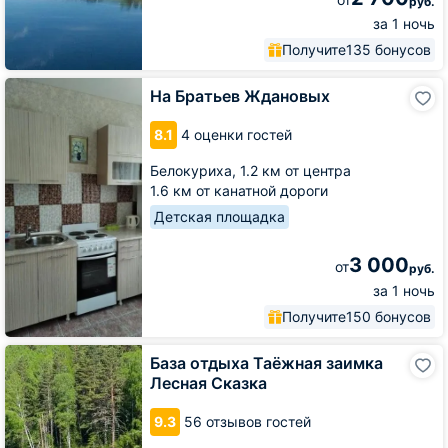
руб.
за 1 ночь
Получите
135 бонусов
На
На Братьев Ждановых
Братьев
Ждановых
8.1
4 оценки гостей
Белокуриха,
1.2 км от центра
1.6 км от канатной дороги
Детская площадка
3 000
от
руб.
за 1 ночь
Получите
150 бонусов
База
База отдыха Таёжная заимка
отдыха
Лесная Сказка
Таёжная
заимка
9.3
56 отзывов гостей
Лесная
Сказка