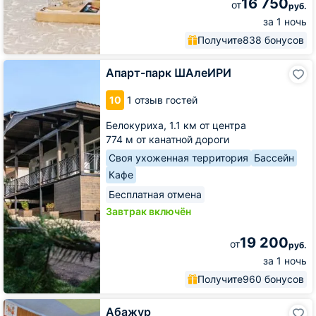
16 750
от
руб.
за 1 ночь
Получите
838 бонусов
Апарт-
Апарт-парк ШАлеИРИ
парк
ШАлеИРИ
10
1 отзыв гостей
Белокуриха,
1.1 км от центра
774 м от канатной дороги
Своя ухоженная территория
Бассейн
Кафе
Бесплатная отмена
Завтрак включён
19 200
от
руб.
за 1 ночь
Получите
960 бонусов
Абажур
Абажур