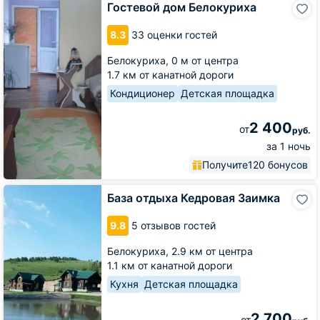
Гостевой дом Белокуриха
дом
Белокуриха
8.3
33 оценки гостей
Белокуриха,
0 м от центра
1.7 км от канатной дороги
Кондиционер
Детская площадка
2 400
от
руб.
за 1 ночь
Получите
120 бонусов
База
База отдыха Кедровая Заимка
отдыха
Кедровая
9.8
5 отзывов гостей
Заимка
Белокуриха,
2.9 км от центра
1.1 км от канатной дороги
Кухня
Детская площадка
2 700
от