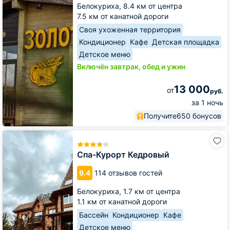
Белокуриха,
8.4 км от центра
7.5 км от канатной дороги
Своя ухоженная территория
Кондиционер
Кафе
Детская площадка
Детское меню
Включён завтрак, обед и ужин
13 000
от
руб.
за 1 ночь
Получите
650 бонусов
Спа-
Курорт
Кедровый
Спа-Курорт Кедровый
9.4
114 отзывов гостей
Белокуриха,
1.7 км от центра
1.1 км от канатной дороги
Бассейн
Кондиционер
Кафе
Детское меню