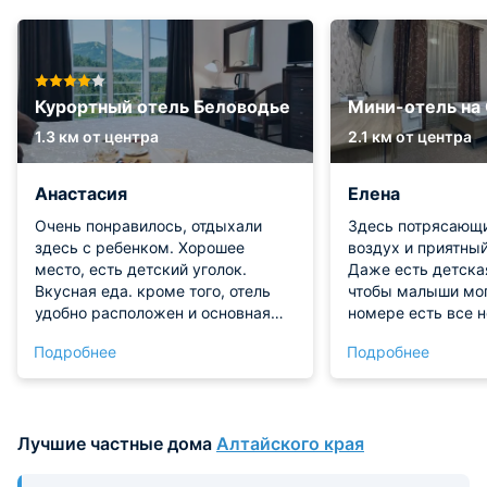
Курортный отель Беловодье
Мини-отель на
1.3 км от центра
2.1 км от центра
Анастасия
Елена
Очень понравилось, отдыхали
Здесь потрясающ
здесь с ребенком. Хорошее
воздух и приятны
место, есть детский уголок.
Даже есть детска
Вкусная еда. кроме того, отель
чтобы малыши мог
удобно расположен и основная
номере есть все 
инфраструктура в шаговой
комфортного преб
Подробнее
Подробнее
доступности.
включая гладильн
утюгом, а также 
заказать детскую 
запросу. Завтрак 
Лучшие частные дома
Алтайского края
поражает своим р
вкусностью. На с
найти огромное к