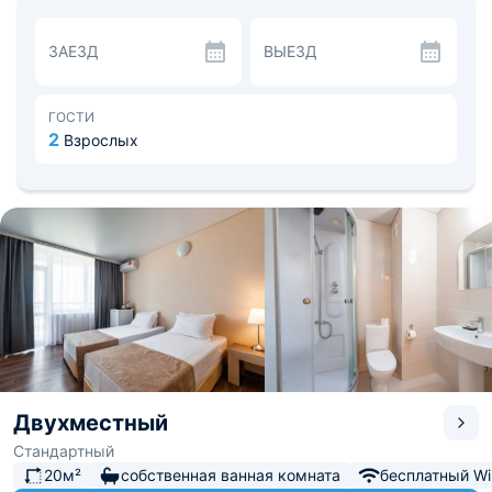
постельным бельем из качественного материала,
большой плазменный телевизор, рабочий стол, а также
ЗАЕЗД
ВЫЕЗД
собственная ванная комната с душевой кабиной.
При санатории работает ресторан-терраса, откуда
открывается прекрасный вид на окружающие красоты.
Отдыхающие могут выбрать тариф на свой выбор: как
ГОСТИ
«полный пансион», так и отдельно завтрак, обед или
2
Взрослых
ужин.
В 0,3 км — Азовское море, благодаря чему гости могут
насладиться морским бризом, прогуливаясь по берегу.
Недалеко находится спа-салон «Азов-Спа» и несколько
ресторанов. Расстояние до ближайшего аэропорта —
189,4 км, до железнодорожного вокзала — 159,8 км.
Двухместный
Стандартный
20м²
собственная ванная комната
бесплатный Wi-