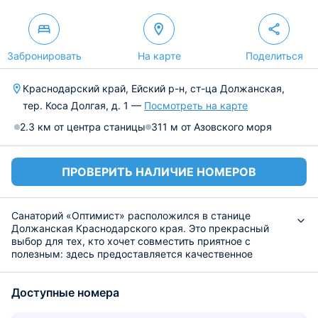
Забронировать
На карте
Поделиться
Краснодарский край, Ейский р-н, ст-ца Должанская,
тер. Коса Долгая, д. 1 —
Посмотреть на карте
2.3 км от центра станицы
311 м от Азовского моря
ПРОВЕРИТЬ НАЛИЧИЕ НОМЕРОВ
Санаторий «Оптимист» расположился в станице
Должанская Краснодарского края. Это прекрасный
выбор для тех, кто хочет совместить приятное с
полезным: здесь предоставляется качественное
лечение, высокий сервис и профессиональное
обслуживание.
Доступные номера
Номерной фонд составляют комфортабельные
категории, которые оснащены всем необходимым.
Представлены: удобнейшие кровати с белоснежным