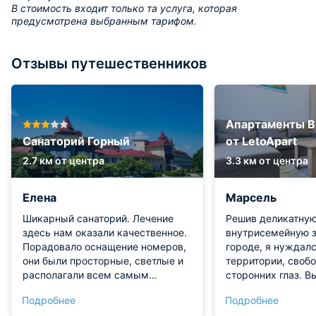
В стоимость входит только та услуга, которая
предусмотрена выбранным тарифом.
Отзывы путешественников
Апартаменты В
Санаторий Горный
от LetoApart
2.7 км от центра
3.3 км от центра
Елена
Марсель
Шикарный санаторий. Лечение
Решив деликатну
здесь нам оказали качественное.
внутрисемейную 
Порадовало оснащение номеров,
городе, я нуждалс
они были просторные, светлые и
территории, свобо
располагали всем самым
сторонних глаз. В
необходимым. Кровать была
объект именно ра
Подробнее
Подробнее
удобной, постельное белье
быть предоставл