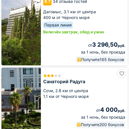
8.7
34 отзыва гостей
Дагомыс,
3.1 км от центра
400 м от Черного моря
Первая линия
Включён завтрак, обед и ужин
3 296,50
от
руб.
за 1 ночь, без проезда
Получите
165 бонусов
Санаторий
Радуга
Санаторий Радуга
Сочи,
2.8 км от центра
1.1 км от Черного моря
4 000
от
руб.
за 1 ночь, без проезда
Получите
200 бонусов