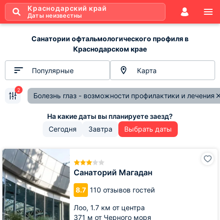
Краснодарский край
Даты неизвестны
Санатории офтальмологического профиля в
Краснодарском крае
Популярные
Карта
2
Болезнь глаз - возможности профилактики и лечения
Сегодня
Завтра
Выбрать даты
Санаторий
Магадан
Санаторий Магадан
8.7
110 отзывов гостей
Лоо,
1.7 км от центра
371 м от Черного моря