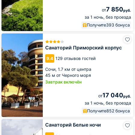
7 850
от
руб.
за 1 ночь, без проезда
Получите
393 бонуса
Санаторий
Приморский
корпус
Санаторий Приморский корпус
9.4
129 отзывов гостей
Сочи,
1.7 км от центра
45 м от Черного моря
Завтрак включён
17 040
от
руб.
за 1 ночь, без проезда
Получите
852 бонуса
Санаторий
Санаторий Белые ночи
Белые
ночи