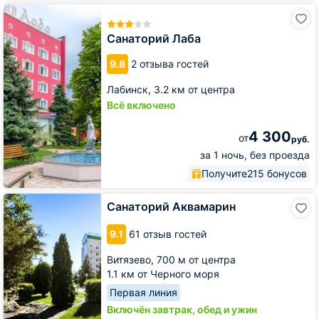
Санаторий
Лаба
Санаторий Лаба
9.8
2 отзыва гостей
Лабинск,
3.2 км от центра
Всё включено
4 300
от
руб.
за 1 ночь, без проезда
Получите
215 бонусов
Санаторий
Санаторий Аквамарин
Аквамарин
9.1
61 отзыв гостей
Витязево,
700 м от центра
1.1 км от Черного моря
Первая линия
Включён завтрак, обед и ужин