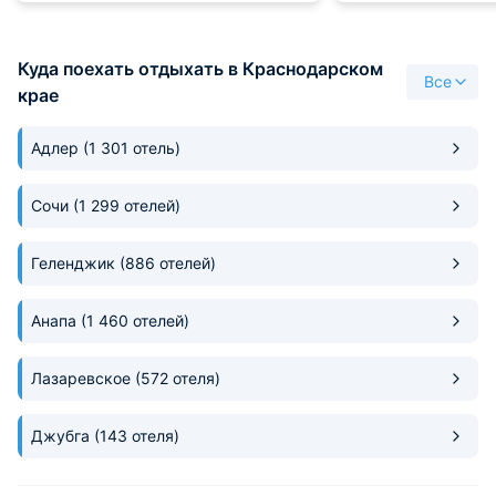
свежей. Кормили вкусно и
себе, не доставля
разнообразно. Цена адекватная.
дальним знакомы
Остались довольны.
дышат уютом и
Куда поехать отдыхать в Краснодарском
основательностью
Все
правильный медл
крае
всему пребыванию
места резким зву
Адлер
(1 301 отель)
коридоров, что с
спасением для ис
психики. Платеж 
Сочи
(1 299 отелей)
скромным относи
предложенного ка
Геленджик
(886 отелей)
превратив траты 
инвестицию в соб
здоровье.
Анапа
(1 460 отелей)
Лазаревское
(572 отеля)
Джубга
(143 отеля)