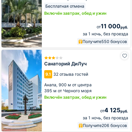
Бесплатная отмена
Включён завтрак, обед и ужин
11 000
от
руб.
за 1 ночь, без проезда
Получите
550 бонусов
Санаторий
ДиЛуч
Санаторий ДиЛуч
9.1
32 отзыва гостей
Анапа,
900 м от центра
395 м от Черного моря
Включён завтрак, обед и ужин
4 125
от
руб.
за 1 ночь, без проезда
Получите
206 бонусов