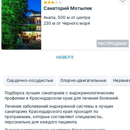
Мотылек
Санаторий Мотылек
Анапа,
500 м от центра
230 м от Черного моря
РАСПРОДАНО
НАВЕРХ
Сердечно-сосудистые
Опорно-двигательные
Нервна
Подборка лучших санаториев с эндокринологическим
профилем в Краснодарском крае для лечения болезней.
Лечение заболеваний эндокринной системы в лучших
санаториях Краснодарского края проходят по
программам, которые составляют специалисты,
персонально для каждого пациента.
Эндокринологические санатории Краснодарского