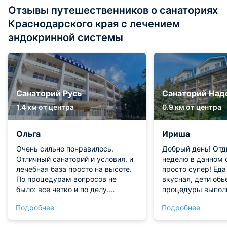
Отзывы путешественников о санаториях
Краснодарского края с лечением
эндокринной системы
Санаторий Русь
Санаторий На
1.4 км от центра
0.9 км от центра
Ольга
Ириша
Очень сильно понравилось.
Добрый день! От
Отличный санаторий и условия, и
неделю в данном 
лечебная база просто на высоте.
просто супер! Еда разнообразная,
По процедурам вопросов не
вкусная, дети обь
было: все четко и по делу.
процедуры выпол
Доктора, а также другой
хорошем уровне, 
Подробнее
Подробнее
персонал тут – просто
добродушен, ласк
волшебники, такое трепетное
бассейна для взро