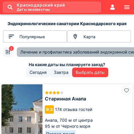
Краснодарский край
Даты неизвестны
Эндокринологические санатории Краснодарского края
Популярные
Карта
2
Лечение и профилактика заболеваний эндокринной с
Сегодня
Завтра
Выбрать даты
Старинная
Анапа
Старинная Анапа
9.3
174 отзыва гостей
Анапа,
700 м от центра
95 м от Черного моря
Первая линия