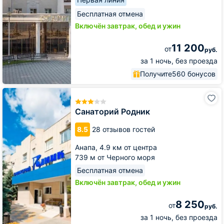
Бесплатная отмена
Включён завтрак, обед и ужин
11 200
от
руб.
за 1 ночь, без проезда
Получите
560 бонусов
Санаторий
Родник
Санаторий Родник
8.5
28 отзывов гостей
Анапа,
4.9 км от центра
739 м от Черного моря
Бесплатная отмена
Включён завтрак, обед и ужин
8 250
от
руб.
за 1 ночь, без проезда