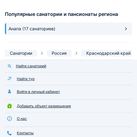
отношение к детям еще поискать
открытый с МОРС
нужно! Очень рекомендую, кто с
пологреваемый, п
Популярные санатории и пансионаты региона
детьми. Просто восторг.
Море в 5-10 минут
песчаные пляжи!
огромные, уборка 
Анапа
(17 санаториев)
одного комментар
просто 5+. Анима
огонь! И дети и в
ВОСТОРГЕ! Особо хочу отметить
Санатории
Россия
Краснодарский край
санитарочку Нети
Юрьевну, она все
Найти санаторий
всем находящихся
грязевых комнат.
Найти тур
второй год в этом
детям она замени
Войти в личный кабинет
отпуска бабушку Дети всегда
бегут с ней обним
бы таких доброже
Добавить объект размещения
улыбающихся люд
Также хочется от
О нас
песчаного пляжа,
молодцы(особенн
Контакты
понадобится помо