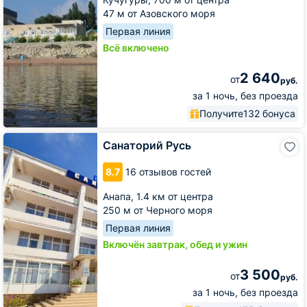
47 м от Азовского моря
Первая линия
Всё включено
2 640
от
руб.
за 1 ночь, без проезда
Получите
132 бонуса
Санаторий
Санаторий Русь
Русь
8.7
16 отзывов гостей
Анапа,
1.4 км от центра
250 м от Черного моря
Первая линия
Включён завтрак, обед и ужин
3 500
от
руб.
за 1 ночь, без проезда