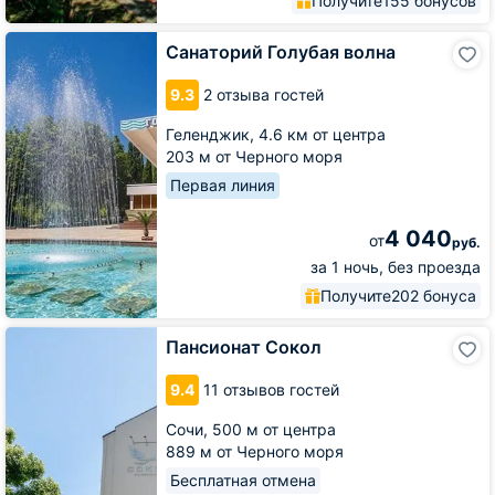
Получите
155 бонусов
Санаторий
Санаторий Голубая волна
Голубая
волна
9.3
2 отзыва гостей
Геленджик,
4.6 км от центра
203 м от Черного моря
Первая линия
4 040
от
руб.
за 1 ночь, без проезда
Получите
202 бонуса
Пансионат
Пансионат Сокол
Сокол
9.4
11 отзывов гостей
Сочи,
500 м от центра
889 м от Черного моря
Бесплатная отмена