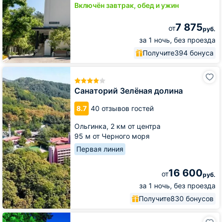
Включён завтрак, обед и ужин
7 875
от
руб.
за 1 ночь, без проезда
Получите
394 бонуса
Санаторий
Зелёная
долина
Санаторий Зелёная долина
8.7
40 отзывов гостей
Ольгинка,
2 км от центра
95 м от Черного моря
Первая линия
16 600
от
руб.
за 1 ночь, без проезда
Получите
830 бонусов
Санаторий