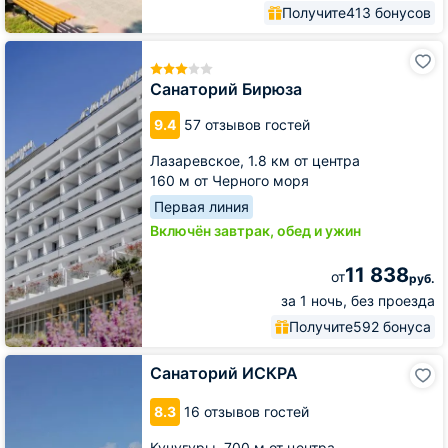
Получите
413 бонусов
Санаторий
Бирюза
Санаторий Бирюза
9.4
57 отзывов гостей
Лазаревское,
1.8 км от центра
160 м от Черного моря
Первая линия
Включён завтрак, обед и ужин
11 838
от
руб.
за 1 ночь, без проезда
Получите
592 бонуса
Санаторий
Санаторий ИСКРА
ИСКРА
8.3
16 отзывов гостей
Кучугуры,
700 м от центра