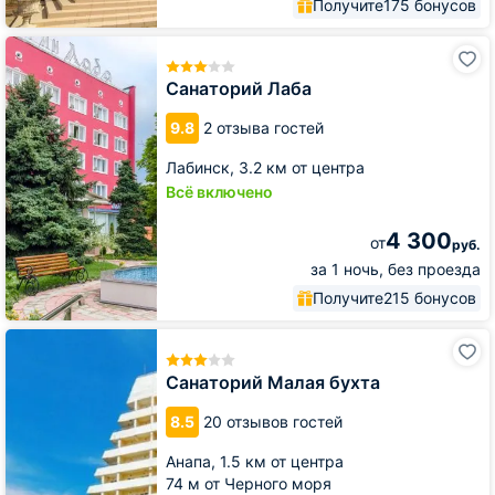
Получите
175 бонусов
Санаторий
Лаба
Санаторий Лаба
9.8
2 отзыва гостей
Лабинск,
3.2 км от центра
Всё включено
4 300
от
руб.
за 1 ночь, без проезда
Получите
215 бонусов
Санаторий
Малая
бухта
Санаторий Малая бухта
8.5
20 отзывов гостей
Анапа,
1.5 км от центра
74 м от Черного моря