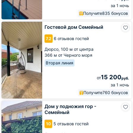
за 1 ночь
Получите
835 бонусов
Гостевой
Гостевой дом Семейный
дом
Семейный
7.2
6 отзывов гостей
Дюрсо,
100 м от центра
366 м от Черного моря
Вторая линия
15 200
от
руб.
за 1 ночь
Получите
760 бонусов
Дом
Дом у подножия гор -
у
Семейный
подножия
гор
10
5 отзывов гостей
-
Семейный