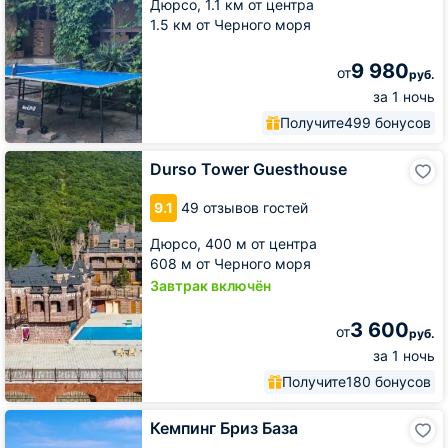
Дюрсо,
1.1 км от центра
1.5 км от Черного моря
9 980
от
руб.
за 1 ночь
Получите
499 бонусов
Durso
Durso Tower Guesthouse
Tower
Guesthouse
9.1
49 отзывов гостей
Дюрсо,
400 м от центра
608 м от Черного моря
Завтрак включён
3 600
от
руб.
за 1 ночь
Получите
180 бонусов
Кемпинг
Кемпинг Бриз База
Бриз