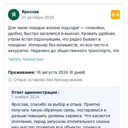
Ярослав
Я
9.6
21 октября 2024
Для таких поездок вполне подходит — спокойно,
удобно, быстро заселился и выехал. Кровать удобная,
утром встал отдохнувшим, что редко бывает в
поездках. Интерьер без излишеств, но все чисто и
аккуратно. Недалеко до общественного транспорта, что
для меня было важно.
Читать полностью
Из недостатков: одно огорчение — ночью было
прохладно, и не сразу получилось разобраться с
Проживание:
16 августа 2024 (6 дней)
отоплением.
Отзыв оставлен без бронирования
Ответ администрации :
1 ноября 2024
Ярослав, спасибо за выбор и отзыв. Приятно
получать такую обратную связь, постараемся и
дальше повышать уровень сервиса. Что касается
отопления, перед запуском отопительного сезона
наш мастер проверил все объекты, однако в