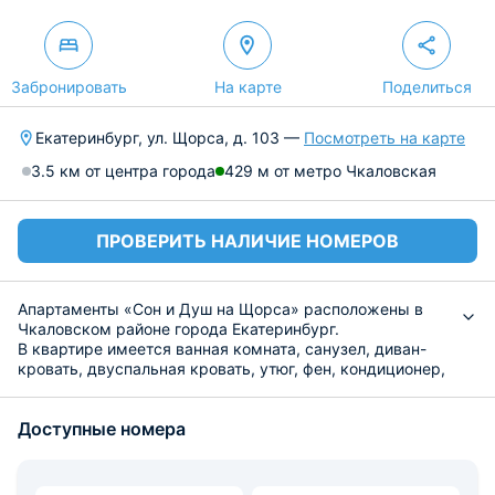
Забронировать
На карте
Поделиться
Екатеринбург, ул. Щорса, д. 103 —
Посмотреть на карте
3.5 км от центра города
429 м от метро Чкаловская
ПРОВЕРИТЬ НАЛИЧИЕ НОМЕРОВ
Апартаменты «Сон и Душ на Щорса» расположены в
Чкаловском районе города Екатеринбург.
В квартире имеется ванная комната, санузел, диван-
кровать, двуспальная кровать, утюг, фен, кондиционер,
стиральная машина, телевизор, Wi-Fi.
Квартира оснащена кухонным гарнитуром, есть посуда,
Доступные номера
холодильник, электрическая плита, чайник. Вблизи
магазин «Монеточка», кафе «Room Cafe».
Рядом находится театр «Щелкунчик», музей «Галилео»,
торговый центр «Фан-Фан». Расстояние до аэропорта