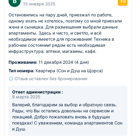
В
10
будущие визиты были ещё более комфортными.
15 января 2025
Будем рады видеть вас снова и постараемся
Остановились на пару дней, приезжал по работе,
сделать ваш следующий визит ещё приятнее! С
одному ехать не хотелось, поэтому со мной приехали
уважением, команда апартаментов Сон и Душ.
жена и сынишка. Для размещения выбрали данные
апартаменты. Здесь и чисто, и светло, и всё
необходимое имеется для проживания! Техника в
рабочем состоянии! рядом есть необходимая
инфраструктура: аптеки, магазины, кафе.
Проживание:
11 декабря 2024 (4 дня)
Тип номера:
Квартира (Сон и Душ на Щорса)
Отзыв оставлен без бронирования
Ответ администрации :
9 марта 2025
Валерий, благодарим за выбор и обратную связь.
Рады, что Вы остались довольны на сервисом и
локацией. Добро пожаловать вновь в будущих
поездках! С уважением, команда апартаментов Сон
и Душ.