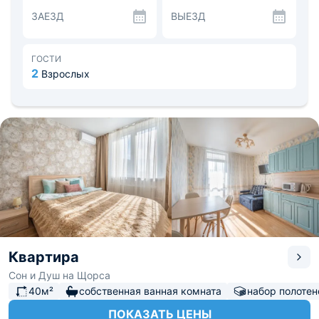
«Кольцово» 16,6 км, до железнодорожного вокзала –
ЗАЕЗД
ВЫЕЗД
6,7 км.
ГОСТИ
2
Взрослых
Квартира
Сон и Душ на Щорса
40м²
собственная ванная комната
набор полотен
ПОКАЗАТЬ ЦЕНЫ