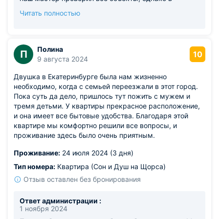
межсезонье часто снижается температура батарей
Читать полностью
в связи с теплой погодой, а оперативно повысить у
поставщика не всегда получается, ососбенно если
ночью заморозки. Для этого мы на каждом объекте
размещаем обогреватель. Надеемся, в следующий
Полина
П
10
раз если вы столкнетесь с такой проблемой -
9 августа 2024
напишите администратору и вас оперативно
Двушка в Екатеринбурге была нам жизненно
проконсультируют. Добро пожаловать вновь!
необходимо, когда с семьей переезжали в этот город.
Пока суть да дело, пришлось тут пожить с мужем и
тремя детьми. У квартиры прекрасное расположение,
и она имеет все бытовые удобства. Благодаря этой
квартире мы комфортно решили все вопросы, и
проживание здесь было очень приятным.
Проживание:
24 июля 2024 (3 дня)
Тип номера:
Квартира (Сон и Душ на Щорса)
Отзыв оставлен без бронирования
Ответ администрации :
1 ноября 2024