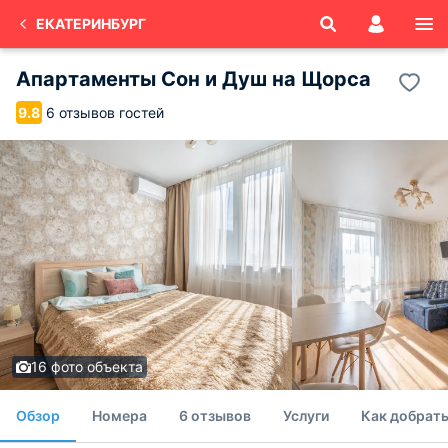
ЕКАТЕРИНБУРГ
Апартаменты Сон и Душ на Щорса
6 отзывов гостей
9.8
16 фото объекта
Обзор
Номера
6 отзывов
Услуги
Как добрат