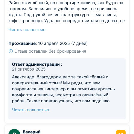
Район оживлённый, но в квартире тишина, как будто за
городом. Заселились в удобное время, не пришлось
ждать. Под рукой вся инфраструктура — магазины,
кафе, транспорт. Удалось сосредоточиться на делах, не
отвлекаясь.
Читать полностью
Из недостатков: напор воды в душе мог бы быть
сильнее.
Проживание:
10 апреля 2025 (7 дней)
Отзыв оставлен без бронирования
Ответ администрации :
21 октября 2025
Александр, благодарим вас за такой тёплый и
содержательный отзыв! Мы рады, что вам
понравился наш интерьер и вы отметили уровень
комфорта и тишины, несмотря на оживлённый
район. Также приятно узнать, что вам подошло
время заселения и что расположение апартаментов
Читать полностью
оказалось для вас удобным и практичным. Спасибо,
что поделились замечанием по поводу напора воды
в душе. Мы обязательно проверим этот вопрос и
постараемся устранить неудобство, чтобы ваши
Валерий