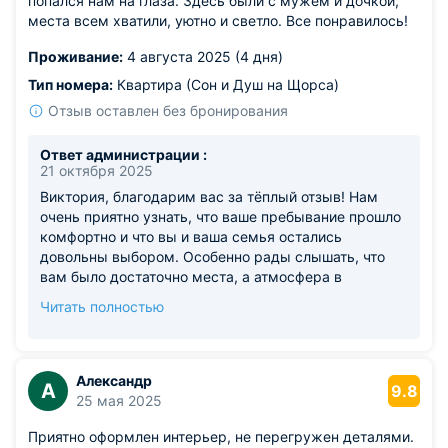
попался нам на глаза. Здесь были с мужем и дочкой,
места всем хватили, уютно и светло. Все понравилось!
Проживание:
4 августа 2025 (4 дня)
Тип номера:
Квартира (Сон и Душ на Щорса)
Отзыв оставлен без бронирования
Ответ администрации :
21 октября 2025
Виктория, благодарим вас за тёплый отзыв! Нам
очень приятно узнать, что ваше пребывание прошло
комфортно и что вы и ваша семья остались
довольны выбором. Особенно рады слышать, что
вам было достаточно места, а атмосфера в
квартире показалась уютной и светлой. Ваши
Читать полностью
положительные впечатления — лучшая награда для
нас. Будем рады видеть вас снова, если решите
вернуться в наш город. Желаем вам и вашей семье
только приятных путешествий и отличного
Александр
А
9.8
настроения! Команда апартаментов Сон и Душ.
25 мая 2025
Приятно оформлен интерьер, не перегружен деталями.