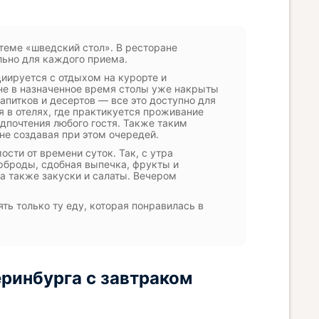
стеме «шведский стол». В ресторане
льно для каждого приема.
циируется с отдыхом на курорте и
ане в назначенное время столы уже накрыты
апитков и десертов — все это доступно для
я в отелях, где практикуется проживание
дпочтения любого гостя. Также таким
е создавая при этом очередей.
ости от времени суток. Так, с утра
рброды, сдобная выпечка, фрукты и
а также закуски и салаты. Вечером
ть только ту еду, которая понравилась в
ринбурга с завтраком