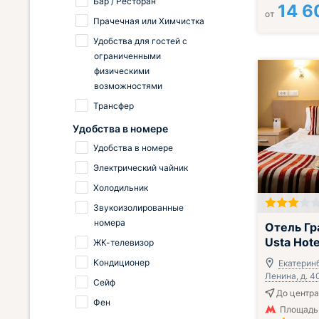
Бар / Ресторан
14 6
от
Прачечная или Химчистка
Удобства для гостей с
ограниченными
физическими
возможностями
Трансфер
Удобства в номере
Удобства в номере
Электрический чайник
Холодильник
Звукоизолированные
Завтрак вклю
номера
Отель Гр
Usta Hote
ЖК-телевизор
Кондиционер
Екатеринб
Ленина, д. 4
Сейф
До центра
Фен
Площадь 