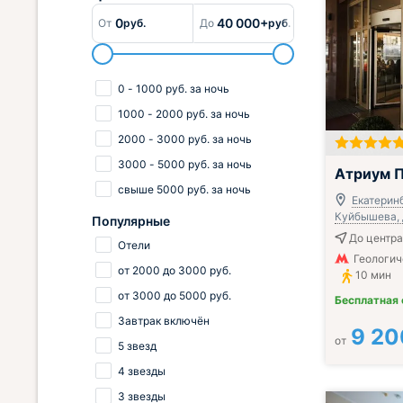
0
40 000+
От
руб.
До
руб.
0
-
1000
руб.
за ночь
1000
-
2000
руб.
за ночь
2000
-
3000
руб.
за ночь
3000
-
5000
руб.
за ночь
Включён завтр
Атриум П
свыше
5000
руб.
за ночь
Екатеринб
Куйбышева, 
Популярные
До центра
Отели
Геологич
от
2000
до
3000
руб.
10 мин
от
3000
до
5000
руб.
Бесплатная
Завтрак включён
9 20
от
5 звезд
4 звезды
3 звезды