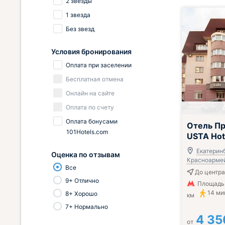
2 звезды
1 звезда
Без звезд
Условия бронирования
Оплата при заселении
Бесплатная отмена
Онлайн на сайте
Оплата по счету
Оплата бонусами
Отель Пр
101Hotels.com
USTA Hot
Екатеринб
Оценка по отзывам
Красноармей
Все
До центра
9+ Отлично
Площадь 
14 ми
8+ Хорошо
км
7+ Нормально
4 35
от