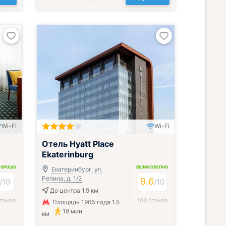
Wi-Fi
Wi-Fi
Отель Hyatt Place
Ekaterinburg
ХОРОШО
ВЕЛИКОЛЕПНО
Екатеринбург, ул.
Репина, д. 1/2
9.6
/
10
/
10
До центра 1.9 км
тзыва
104 отзыва
Площадь 1905 года 1.5
18 мин
км