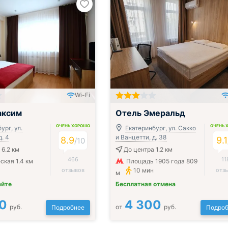
Wi-Fi
ак, обед и ужин
Включён завтрак, обед и ужин
аксим
Отель Эмеральд
ОЧЕНЬ ХОРОШО
ОЧЕНЬ 
ург, ул.
Екатеринбург, ул. Сакко
. 4
и Ванцетти, д. 38
8.9
9.1
/
10
 6.2 км
До центра 1.2 км
466
11
ская 1.4 км
Площадь 1905 года 809
отзывов
10 мин
отз
м
айте
Бесплатная отмена
0
4 300
руб.
от
руб.
Подробнее
Подроб