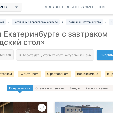
RUB
ДОБАВИТЬ ОБЪЕКТ РАЗМЕЩЕНИЯ
сии
Гостиницы Свердловской области
Гостиницы Екатеринбурга
С
 Екатеринбурга с завтраком
дский стол»
Выбрать
втраком
С питанием
С рестораном
Всё включено
В ц
:
Популярность
Оценка по отзывам
Звезды
Расположение