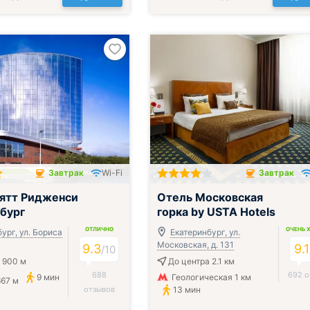
Завтрак
Wi-Fi
Завтрак
чён
Завтрак включён
ятт Ридженси
Отель Московская
бург
горка by USTA Hotels
ОТЛИЧНО
ОЧЕНЬ 
ург, ул. Бориса
Екатеринбург, ул.
Московская, д. 131
9.3
9.1
/
10
 900 м
До центра 2.1 км
688
692 о
9 мин
Геологическая 1 км
67 м
отзывов
13 мин