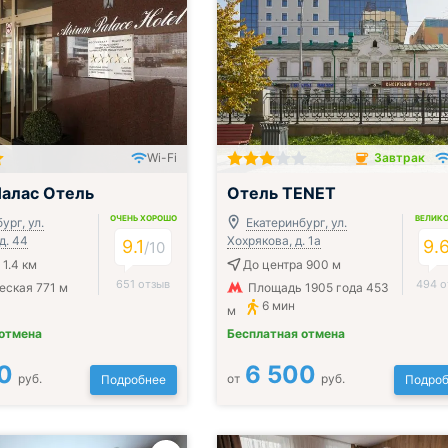
Wi-Fi
Завтрак
ак, обед и ужин
Завтрак включён
алас Отель
Отель TENET
ОЧЕНЬ ХОРОШО
ВЕЛИК
ург, ул.
Екатеринбург, ул.
д. 44
Хохрякова, д. 1а
9.1
9.
/
10
 1.4 км
До центра 900 м
651 отзыв
494 о
еская 771 м
Площадь 1905 года 453
6 мин
м
 отмена
Бесплатная отмена
0
6 500
руб.
от
руб.
Подробнее
Подроб