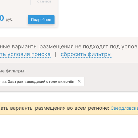
отзывов
0
руб.
Подробнее
ные варианты размещения не подходят под услов
ть условия поиска
сбросить фильтры
|
ые фильтры:
ния:
Завтрак «шведский стол» включён
ать варианты размещения во всем регионе:
Свердловска