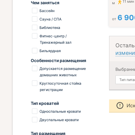
11 мин
Чем заняться
м
Бассейн
6 90
от
Сауна / СПА
Библиотека
Фитнес-центр /
Тренажерный зал
Осталь
Бильярдная
измени
Особенности размещения
Допускается размещение
Выбранн
домашних животных
Тип пита
Круглосуточная стойка
регистрации
Тип кроватей
Иск
Односпальные кровати
Двуспальные кровати
Тип размещения