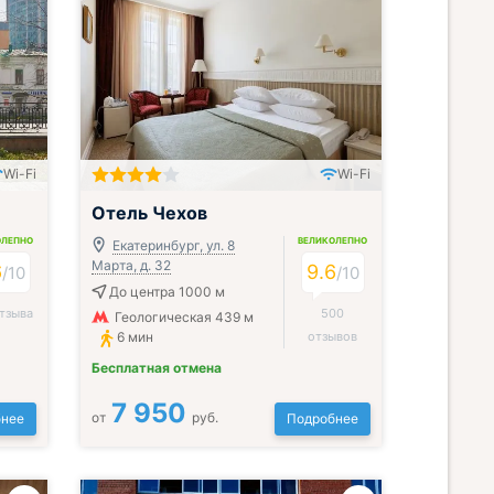
Wi-Fi
Wi-Fi
Отель Чехов
ОЛЕПНО
ВЕЛИКОЛЕПНО
Екатеринбург, ул. 8
Марта, д. 32
6
9.6
/
10
/
10
До центра 1000 м
тзыва
500
Геологическая 439 м
6 мин
отзывов
Бесплатная отмена
7 950
от
руб.
нее
Подробнее