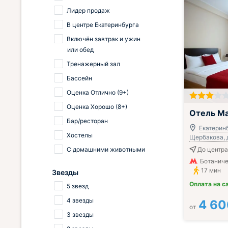
Лидер продаж
В центре Екатеринбурга
Включён завтрак и ужин
или обед
Тренажерный зал
Бассейн
Оценка Отлично (9+)
Оценка Хорошо (8+)
Включён завтр
Отель М
Бар/ресторан
Екатеринб
Хостелы
Щербакова, д
До центра
С домашними животными
Ботаниче
17 мин
Звезды
Оплата на с
5 звезд
4 звезды
4 60
от
3 звезды