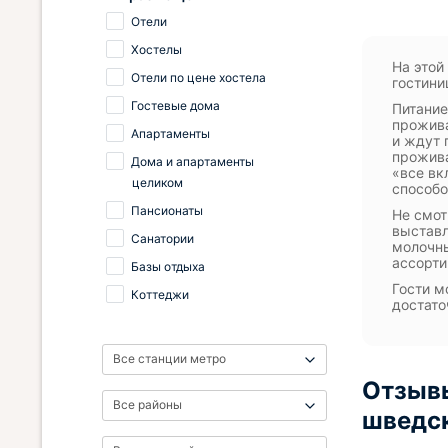
Отели
Хостелы
На этой
Отели по цене хостела
гостини
Гостевые дома
Питание
прожива
Апартаменты
и ждут 
прожива
Дома и апартаменты
«все вк
целиком
способо
Пансионаты
Не смот
выставл
Санатории
молочны
ассорти
Базы отдыха
Гости м
Коттеджи
достато
Все станции метро
Отзывы
Все районы
шведск