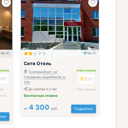
Wi-Fi
Wi-Fi
Сити Отель
ХОРОШО
ОЧЕНЬ ХОРОШО
Екатеринбург, ул.
Серафимы Дерябиной, д.
9.1
/
10
/
10
32б
До центра 5.3 км
89
318 отзывов
ывов
Бесплатная отмена
4 300
от
руб.
Подробнее
нее