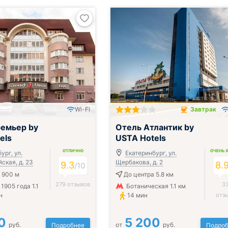
Wi-Fi
Завтрак
Завтрак включён
емьер by
Отель Атлантик by
els
USTA Hotels
ОТЛИЧНО
ОЧЕНЬ 
ург, ул.
Екатеринбург, ул.
ская, д. 23
Щербакова, д. 2
9.3
8.
/
10
 900 м
До центра 5.8 км
279 отзывов
3
1905 года 1.1
Ботаническая 1.1 км
н
14 мин
отз
0
5 200
руб.
от
руб.
Подробнее
Подроб