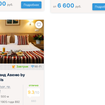
00
6 600
руб.
Подробнее
от
руб.
Подроб
Завтрак
Wi-Fi
чён
анд Авеню by
ls
ОТЛИЧНО
ург, пр.
0
9.3
/
10
 500 м
660
1905 года 892