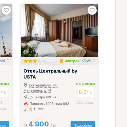
Wi-Fi
Завтрак
Wi-Fi
Завтрак включён
Отель Центральный by
USTA
ХОРОШО
ОЧЕНЬ ХОРОШО
Екатеринбург, ул.
Малышева, д. 74
9
8.9
/
10
/
10
До центра 600 м
35
333 отзыва
Площадь 1905 года 843
ывов
11 мин
м
4 900
от
руб.
нее
Подробнее