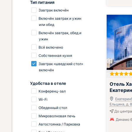
Тип питания
Завтрак включён
Включён завтрак и ужин
или обед
Включён завтрак, обед и
ужин
Всё включено
Собственная кухня
Завтрак «шведский стол»
включён
Завтрак вклю
Удобства в отеле
Отель Ха
Екатерин
Конференц-зал
Екатеринб
Wi-Fi
Ельцина, д. 8
Обеденный стол
До центра
Микроволновая печь
Динамо 6
Автостоянка / Парковка