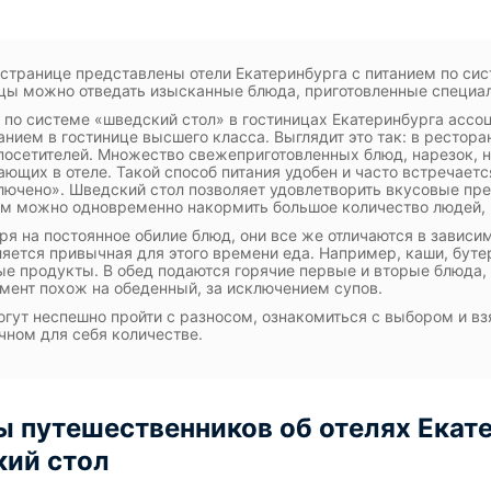
 странице представлены отели Екатеринбурга с питанием по си
цы можно отведать изысканные блюда, приготовленные специа
 по системе «шведский стол» в гостиницах Екатеринбурга ассо
нием в гостинице высшего класса. Выглядит это так: в рестор
посетителей. Множество свежеприготовленных блюд, нарезок, н
ющих в отеле. Такой способ питания удобен и часто встречаетс
лючено». Шведский стол позволяет удовлетворить вкусовые пре
м можно одновременно накормить большое количество людей, н
ря на постоянное обилие блюд, они все же отличаются в зависим
яется привычная для этого времени еда. Например, каши, буте
е продукты. В обед подаются горячие первые и вторые блюда, 
мент похож на обеденный, за исключением супов.
огут неспешно пройти с разносом, ознакомиться с выбором и взя
чном для себя количестве.
 путешественников об отелях Екате
ий стол