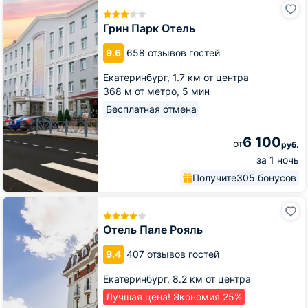
Грин
Парк
Отель
Грин Парк Отель
9.6
658 отзывов гостей
Екатеринбург,
1.7 км от центра
368 м от метро,
5 мин
Бесплатная отмена
6 100
от
руб.
за 1 ночь
Получите
305 бонусов
Отель
Пале
Рояль
Отель Пале Рояль
9.4
407 отзывов гостей
Екатеринбург,
8.2 км от центра
Лучшая цена! Экономия 25%