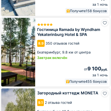
за 1 ночь
Получите
158 бонусов
Гостиница
Ramada
by
Гостиница Ramada by Wyndham
Wyndham
Yekaterinburg Hotel & SPA
Yekaterinburg
Hotel
8.9
350 отзывов гостей
&
SPA
Екатеринбург,
9.8 км от центра
Завтрак включён
9 100
от
руб.
за 1 ночь
Получите
455 бонусов
Загородный
Загородный коттедж MONETA
коттедж
MONETA
9.1
2 отзыва гостей