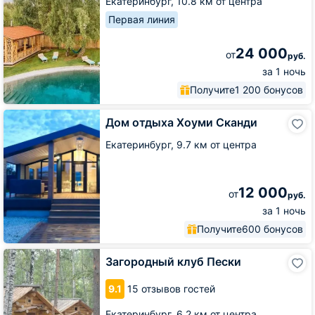
Екатеринбург,
10.8 км от центра
Первая линия
24 000
от
руб.
за 1 ночь
Получите
1 200 бонусов
Дом
Дом отдыха Хоуми Сканди
отдыха
Хоуми
Екатеринбург,
9.7 км от центра
Сканди
12 000
от
руб.
за 1 ночь
Получите
600 бонусов
Загородный
Загородный клуб Пески
клуб
Пески
9.1
15 отзывов гостей
Екатеринбург,
6.2 км от центра