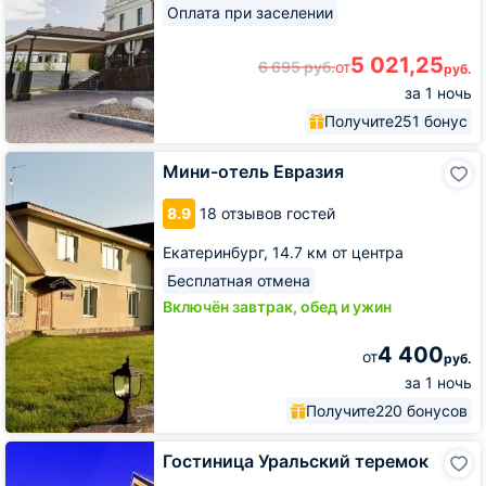
Оплата при заселении
5 021,25
6 695
руб.
от
руб.
за 1 ночь
Получите
251 бонус
Мини-
Мини-отель Евразия
отель
Евразия
8.9
18 отзывов гостей
Екатеринбург,
14.7 км от центра
Бесплатная отмена
Включён завтрак, обед и ужин
4 400
от
руб.
за 1 ночь
Получите
220 бонусов
Гостиница
Гостиница Уральский теремок
Уральский