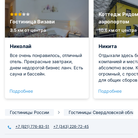
Коттедж Рядом
Гостиница Визави
аэропортом
3.5 км от центра
10.6 км от центра
Николай
Никита
Все очень понравилось, отличный
Отдыхали здесь б
отель. Прекрасные завтраки,
компанией и мест
днем недорогой бизнес ланч. Есть
абсолютно всем. 
сауна и бассейн.
огромный, с прос
для общих сборов
спальнями. Вечер
Подробнее
Подробнее
удовольствием иг
На кухне очень п
сразу два больши
и вся бытовая тех
Гостиницы России
Гостиницы Свердловской облас
расслабились в са
поплавали в бассе
+7 (921) 776-83-51
+7 (343) 226-72-45
лесопарка гуляли
Выходные прошли 