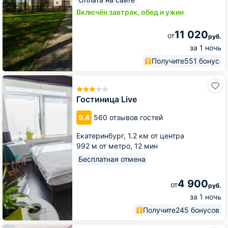
Включён завтрак, обед и ужин
11 020
от
руб.
за 1 ночь
Получите
551 бонус
Гостиница
Live
Гостиница Live
9.4
560 отзывов гостей
Екатеринбург,
1.2 км от центра
992 м от метро,
12 мин
Бесплатная отмена
4 900
от
руб.
за 1 ночь
Получите
245 бонусов