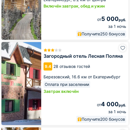
Включён завтрак, обед и ужин
5 000
от
руб.
за 1 ночь
Получите
250 бонусов
Загородный
отель
Лесная
Загородный отель Лесная Поляна
Поляна
9.4
28 отзывов гостей
Березовский,
16.6 км от Екатеринбург
Оплата при заселении
Завтрак включён
4 000
от
руб.
за 1 ночь
Получите
200 бонусов
База