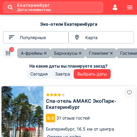
Екатеринбург
Даты неизвестны
Эко-отели Екатеринбурга
Популярные
Карта
10
А-фреймы
Барнхаусы
Глэмпинг
Гостин
Сегодня
Завтра
Выбрать даты
Спа-
отель
АМАКС
Спа-отель АМАКС ЭкоПарк-
ЭкоПарк-
Екатеринбург
Екатеринбург
9.3
31 отзыв гостей
Екатеринбург,
16.5 км от центра
Оплата на сайте