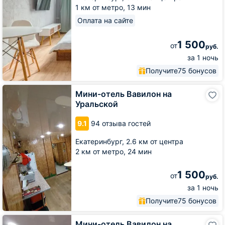
1 км от метро,
13 мин
Оплата на сайте
1 500
от
руб.
за 1 ночь
Получите
75 бонусов
Мини-
Мини-отель Вавилон на
отель
Уральской
Вавилон
на
9.1
94 отзыва гостей
Уральской
Екатеринбург,
2.6 км от центра
2 км от метро,
24 мин
1 500
от
руб.
за 1 ночь
Получите
75 бонусов
Мини-
Мини-отель Вавилон на