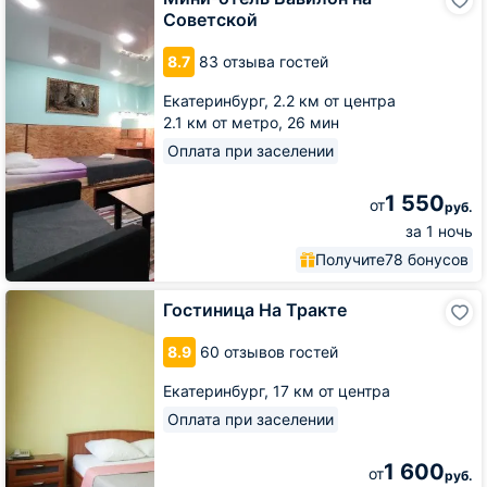
отель
Советской
Вавилон
на
8.7
83 отзыва гостей
Советской
Екатеринбург,
2.2 км от центра
2.1 км от метро,
26 мин
Оплата при заселении
1 550
от
руб.
за 1 ночь
Получите
78 бонусов
Гостиница
Гостиница На Тракте
На
Тракте
8.9
60 отзывов гостей
Екатеринбург,
17 км от центра
Оплата при заселении
1 600
от
руб.