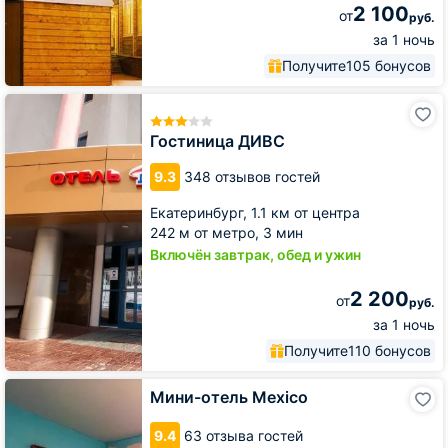
2 100
от
руб.
за 1 ночь
Получите
105 бонусов
Гостиница
ДИВС
Гостиница ДИВС
9.3
348 отзывов гостей
Екатеринбург,
1.1 км от центра
242 м от метро,
3 мин
Включён завтрак, обед и ужин
2 200
от
руб.
за 1 ночь
Получите
110 бонусов
Мини-
Мини-отель Mexico
отель
Mexico
9.4
63 отзыва гостей