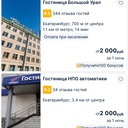
Гостиница Большой Урал
Большой
Урал
8.5
344 отзыва гостей
Екатеринбург,
700 м от центра
1.1 км от метро,
14 мин
Оплата при заселении
2 000
от
руб.
за 1 ночь
Получите
100 бонусов
Гостиница
Гостиница НПО автоматики
НПО
автоматики
9.3
34 отзыва гостей
Екатеринбург,
3.4 км от центра
2 000
от
руб.
за 1 ночь
Получите
100 бонусов