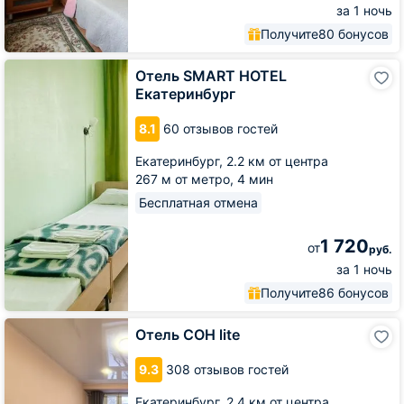
за 1 ночь
Получите
80 бонусов
Отель
Отель SMART HOTEL
SMART
Екатеринбург
HOTEL
Екатеринбург
8.1
60 отзывов гостей
Екатеринбург,
2.2 км от центра
267 м от метро,
4 мин
Бесплатная отмена
1 720
от
руб.
за 1 ночь
Получите
86 бонусов
Отель
Отель СОН lite
СОН
lite
9.3
308 отзывов гостей
Екатеринбург,
2.4 км от центра