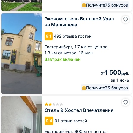
Получите
75 бонусов
Эконом-
Эконом-отель Большой Урал
отель
на Малышева
Большой
Урал
9.1
492 отзыва гостей
на
Малышева
Екатеринбург,
1.7 км от центра
1.3 км от метро,
16 мин
Завтрак включён
1 500
от
руб.
за 1 ночь
Получите
75 бонусов
Отель
&
Хостел
Отель & Хостел Впечатления
Впечатления
9.4
91 отзыв гостей
Екатеринбург,
600 м от центра