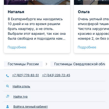
Наталья
Ольга
В Екатеринбурге мы находились
Очень уютный оте
10 дней и на это время решили
атмосферой тишин
брать квартиру, а не отель.
Чистота хирургиче
Выбрали этот вариант, так как она
красиво и здорово
была свободна и подходила нам
номере 2, он без о
по расположению. Хорошая
красивое панно Земли в 
Подробнее
Подробнее
квартира, убрана великолепно.
в качестве ночник
Никаких пятен, следов пыли или
стилистически пр
прочих неприятностей. Видно, что
подобранные обои
люди занимаются жильем и
постельное белье!
Гостиницы России
Гостиницы Свердловской облас
предоставляют качественные
понравилось!!! Мо
услуги. И кровать хорошая, и
+7 (921) 776-83-51
+7 (343) 226-72-45
постельное белье в отличном
состоянии. На кухне много
Найти отель
техники, включая стиральную
машину. Вентиляция работала
отлично, никаких посторонних
Найти тур
ароматов в квартире нет.
Войти в личный кабинет