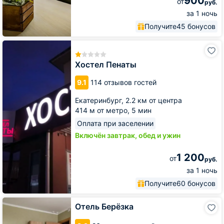
900
от
руб.
за 1 ночь
Получите
45 бонусов
Хостел
Пенаты
Хостел Пенаты
9.1
114 отзывов гостей
Екатеринбург,
2.2 км от центра
414 м от метро,
5 мин
Оплата при заселении
Включён завтрак, обед и ужин
1 200
от
руб.
за 1 ночь
Получите
60 бонусов
Отель
Отель Берёзка
Берёзка