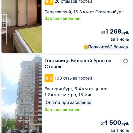
8.3
26 отзывов гостей
Березовский,
15.3 км от Екатеринбург
Завтрак включён
1 269
от
руб.
за 1 ночь
Получите
63 бонуса
Гостиница
Гостиница Большой Урал на
Большой
Стачек
Урал
на
8.9
193 отзыва гостей
Стачек
Екатеринбург,
5.4 км от центра
1.2 км от метро,
15 мин
Оплата при заселении
Завтрак включён
1 500
от
руб.
за 1 ночь