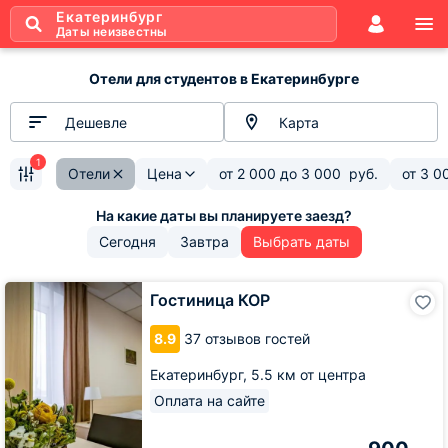
Екатеринбург
Даты неизвестны
Отели для студентов в Екатеринбурге
Дешевле
Карта
1
Отели
Цена
от
2 000
до
3 000
руб.
от
3 0
Сегодня
Завтра
Выбрать даты
Гостиница
Гостиница КОР
КОР
8.9
37 отзывов гостей
Екатеринбург,
5.5 км от центра
Оплата на сайте