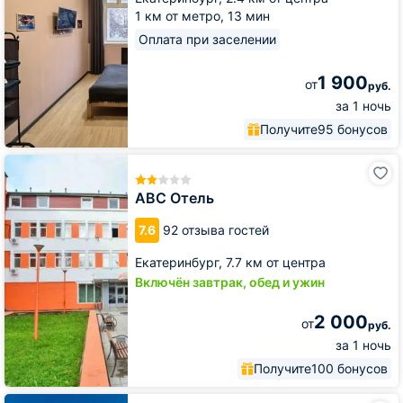
1 км от метро,
13 мин
Оплата при заселении
1 900
от
руб.
за 1 ночь
Получите
95 бонусов
АВС
Отель
АВС Отель
7.6
92 отзыва гостей
Екатеринбург,
7.7 км от центра
Включён завтрак, обед и ужин
2 000
от
руб.
за 1 ночь
Получите
100 бонусов
Гостиница