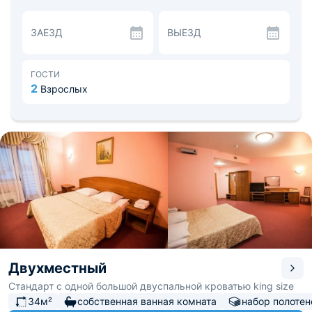
На территории есть кафе с возможностью доставки
завтрака отдыхающим в комнату.
ЗАЕЗД
ВЫЕЗД
Оборудован банкетный и конференц-зал для
корпоративных встреч или торжественных
мероприятий.
Удобное местоположение позволяет пешком добраться
ГОСТИ
до главных достопримечательностей: Расстояние до
2
Взрослых
аэропорта - 16,3, до железнодорожного вокзала - 1,6
км.
Двухместный
Стандарт с одной большой двуспальной кроватью king size
34м²
собственная ванная комната
набор полотен