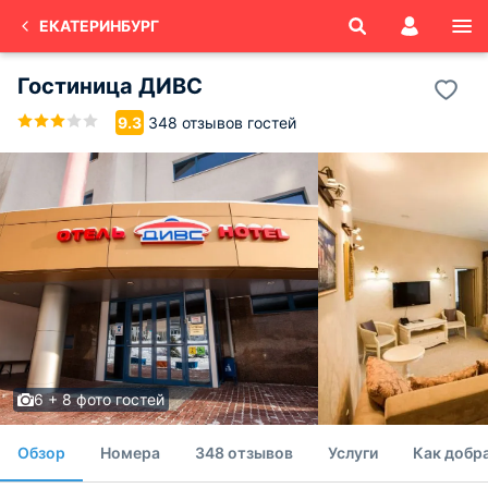
ЕКАТЕРИНБУРГ
Гостиница ДИВС
348 отзывов гостей
9.3
6 + 8 фото гостей
Обзор
Номера
348 отзывов
Услуги
Как добр