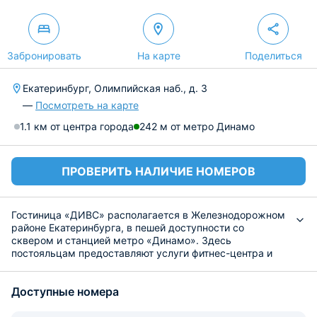
Забронировать
На карте
Поделиться
Екатеринбург, Олимпийская наб., д. 3
—
Посмотреть на карте
1.1 км от центра города
242 м от метро Динамо
ПРОВЕРИТЬ НАЛИЧИЕ НОМЕРОВ
Гостиница «ДИВС» располагается в Железнодорожном
районе Екатеринбурга, в пешей доступности со
сквером и станцией метро «Динамо». Здесь
постояльцам предоставляют услуги фитнес-центра и
бесплатного Интернета.
В каждой категории имеется кондиционер и телевизор,
Доступные номера
а из окон виднеется река Исеть и городские здания.
Персональная ванная комната включает тапочки и
туалетные принадлежности.