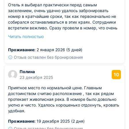
Отель я выбирал практически перед самым
заселением, очень удачно удалось забронировать
номер в кратчайшие сроки, так как первоначально не
собирался останавливаться в этих краях. Сотрудники
встретили вежливо. Сразу провели в номер, что очень
для меня важно, устал с дороги, хотелось нормально
Читать полностью
отдохнуть. Великолепные условия для крепкого сна и
отдыха, в номере очень тихо, невероятно уютно. Что
Проживание:
2 января 2026 (5 дней)
радует это полное отсутствие пыли или другой грязи в
номере, порядок здесь практически идеальный.
Отзыв оставлен без бронирования
Полина
10
23 декабря 2025
Приятное место по нормальной цене. Главным
достоинством считаю расположение , так как рядом
протекает живописная река. В номере было довольно
уютно и чисто. Удалось хорошенько отдохнуть, кровать
удобная.
Проживание:
19 декабря 2025 (2 дня)
Отзыв оставлен без бронирования