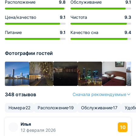
Расположение
9.8
Обслуживание
9.1
Цена/качество
9.1
Чистота
9.3
Питание
9.1
Качество сна
9.4
Фотографии гостей
348 отзывов
Сначала рекомендуемые
Номера
22
Расположение
19
Обслуживание
17
Удоб
Илья
10
12 февраля 2026