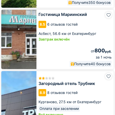
Получите
350 бонусов
Гостиница
Гостиница Мариинский
Мариинский
8.5
6 отзывов гостей
Асбест,
56.6 км от Екатеринбург
Завтрак включён
800
от
руб.
за 1 ночь
Получите
40 бонусов
Загородный
отель
Трубник
Загородный отель Трубник
8.9
8 отзывов гостей
Курганово,
27.5 км от Екатеринбург
Оплата при заселении
Всё включено