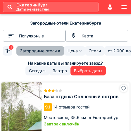
Екатеринбург
Даты неизвестны
Загородные отели Екатеринбурга
Популярные
Карта
1
Загородные отели
Цена
Отели
от
2 000
д
Сегодня
Завтра
Выбрать даты
База
отдыха
Солнечный
База отдыха Солнечный остров
остров
9.1
14 отзывов гостей
Мостовское,
35.6 км от Екатеринбург
Завтрак включён