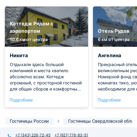
Коттедж Рядом с
аэропортом
Отель Рудов
10.6 км от центра
6 км от центра
Никита
Ангелина
Отдыхали здесь большой
Прекрасный отель
компанией и места хватило
великолепным ре
абсолютно всем. Коттедж
Номерной фонд св
огромный, с просторной гостиной
комнатах тихо, ую
для общих сборов и комфортными
необходимое для 
спальнями. Вечерами с
отдыха. Локация о
Подробнее
Подробнее
удовольствием играли в бильярд.
удачная, но ресто
На кухне очень пригодились
заслуживает отде
сразу два больших холодильника
— шеф-повару бра
и вся бытовая техника. Отлично
от завтраков до у
Гостиницы России
Гостиницы Свердловской облас
расслабились в сауне и
безумно вкусными
поплавали в бассейне. До
Атмосфера в заве
+7 (343) 226-72-45
+7 (921) 776-83-51