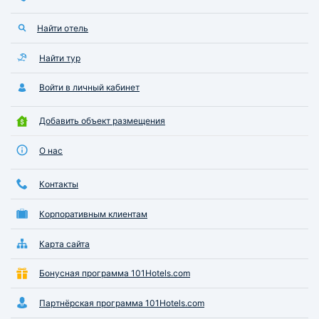
лесопарка гуляли пешком.
приятная, а обсл
Выходные прошли замечательно!
быстрое и ненавя
Найти отель
Идеальное сочета
комфортного прож
высокой кухни по
Найти тур
Рекомендую на вс
Войти в личный кабинет
Добавить объект размещения
О нас
Контакты
Корпоративным клиентам
Карта сайта
Бонусная программа 101Hotels.com
Партнёрская программа 101Hotels.com