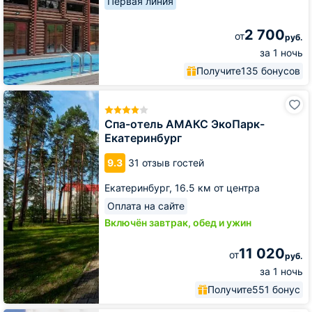
Первая линия
2 700
от
руб.
за 1 ночь
Получите
135 бонусов
Спа-
отель
АМАКС
Спа-отель АМАКС ЭкоПарк-
ЭкоПарк-
Екатеринбург
Екатеринбург
9.3
31 отзыв гостей
Екатеринбург,
16.5 км от центра
Оплата на сайте
Включён завтрак, обед и ужин
11 020
от
руб.
за 1 ночь
Получите
551 бонус