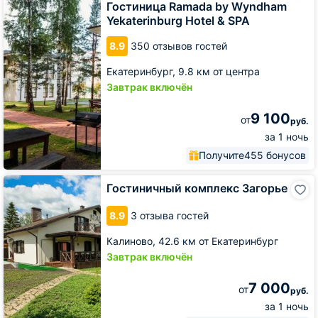
by
Гостиница Ramada by Wyndham
Wyndham
Yekaterinburg Hotel & SPA
Yekaterinburg
Hotel
8.9
350 отзывов гостей
&
SPA
Екатеринбург,
9.8 км от центра
Завтрак включён
9 100
от
руб.
за 1 ночь
Получите
455 бонусов
Гостиничный
Гостиничный комплекс Загорье
комплекс
Загорье
8.9
3 отзыва гостей
Калиново,
42.6 км от Екатеринбург
Завтрак включён
7 000
от
руб.
за 1 ночь