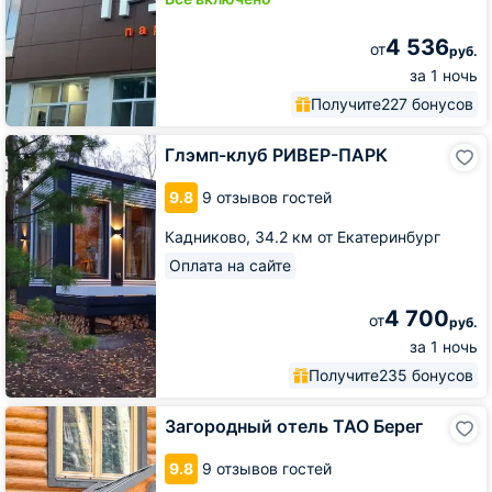
4 536
от
руб.
за 1 ночь
Получите
227 бонусов
Глэмп-
Глэмп-клуб РИВЕР-ПАРК
клуб
РИВЕР-
9.8
9 отзывов гостей
ПАРК
Кадниково,
34.2 км от Екатеринбург
Оплата на сайте
4 700
от
руб.
за 1 ночь
Получите
235 бонусов
Загородный
Загородный отель ТАО Берег
отель
ТАО
9.8
9 отзывов гостей
Берег