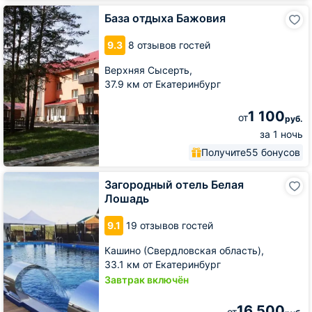
База
База отдыха Бажовия
отдыха
Бажовия
9.3
8 отзывов гостей
Верхняя Сысерть,
37.9 км от Екатеринбург
1 100
от
руб.
за 1 ночь
Получите
55 бонусов
Загородный
Загородный отель Белая
отель
Лошадь
Белая
Лошадь
9.1
19 отзывов гостей
Кашино (Свердловская область),
33.1 км от Екатеринбург
Завтрак включён
16 500
от