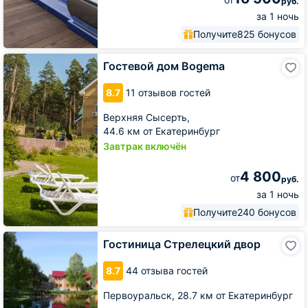
руб.
за 1 ночь
Получите
825 бонусов
Гостевой
Гостевой дом Bogema
дом
Bogema
8.7
11 отзывов гостей
Верхняя Сысерть,
44.6 км от Екатеринбург
Завтрак включён
4 800
от
руб.
за 1 ночь
Получите
240 бонусов
Гостиница
Гостиница Стрелецкий двор
Стрелецкий
двор
8.7
44 отзыва гостей
Первоуральск,
28.7 км от Екатеринбург