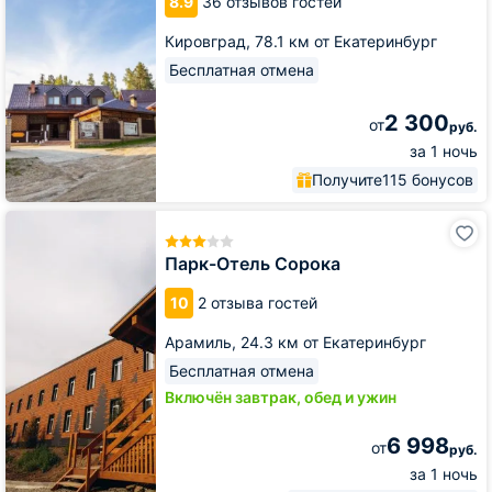
8.9
36 отзывов гостей
Кировград,
78.1 км от Екатеринбург
Бесплатная отмена
2 300
от
руб.
за 1 ночь
Получите
115 бонусов
Парк-
Отель
Сорока
Парк-Отель Сорока
10
2 отзыва гостей
Арамиль,
24.3 км от Екатеринбург
Бесплатная отмена
Включён завтрак, обед и ужин
6 998
от
руб.
за 1 ночь