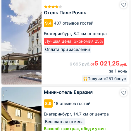
Отель
Пале
Рояль
Отель Пале Рояль
9.4
407 отзывов гостей
Екатеринбург,
8.2 км от центра
Лучшая цена! Экономия 25%
Оплата при заселении
5 021,25
6 695
руб.
от
руб.
за 1 ночь
Получите
251 бонус
Мини-
Мини-отель Евразия
отель
Евразия
8.9
18 отзывов гостей
Екатеринбург,
14.7 км от центра
Бесплатная отмена
Включён завтрак, обед и ужин