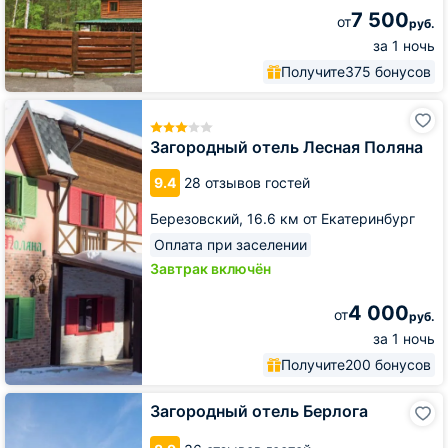
7 500
от
руб.
за 1 ночь
Получите
375 бонусов
Загородный
отель
Лесная
Загородный отель Лесная Поляна
Поляна
9.4
28 отзывов гостей
Березовский,
16.6 км от Екатеринбург
Оплата при заселении
Завтрак включён
4 000
от
руб.
за 1 ночь
Получите
200 бонусов
Загородный
Загородный отель Берлога
отель
Берлога