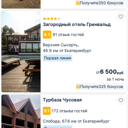
Получите
350 бонусов
Загородный
отель
Гринвальд
Загородный отель Гринвальд
8.5
91 отзыв гостей
Верхняя Сысерть,
46.9 км от Екатеринбург
Первая линия
6 500
от
руб.
за 1 ночь
Получите
325 бонусов
Турбаза
Турбаза Чусовая
Чусовая
9.1
172 отзыва гостей
Слобода,
67.6 км от Екатеринбург