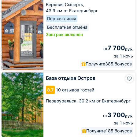
Верхняя Сысерть,
43.9 км от Екатеринбург
Первая линия
Бесплатная отмена
Завтрак включён
7 700
от
руб.
за 1 ночь
Получите
385 бонусов
База
База отдыха Остров
отдыха
Остров
8.7
10 отзывов гостей
Первоуральск,
30.2 км от Екатеринбург
3 700
от
руб.
за 1 ночь
Получите
185 бонусов