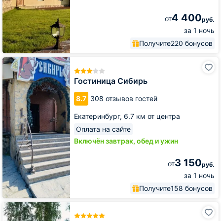
4 400
от
руб.
за 1 ночь
Получите
220 бонусов
Гостиница
Сибирь
Гостиница Сибирь
8.7
308 отзывов гостей
Екатеринбург,
6.7 км от центра
Оплата на сайте
Включён завтрак, обед и ужин
3 150
от
руб.
за 1 ночь
Получите
158 бонусов
Гостиница
Ramada