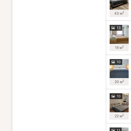
2
43 м
13
2
16 м
10
2
20 м
10
2
22 м
11