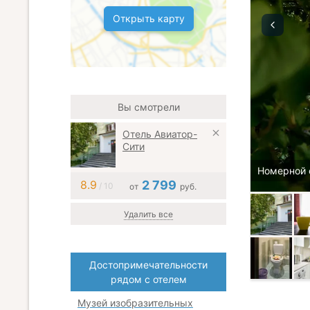
Открыть карту
Вы смотрели
Отель Авиатор-
Сити
Номерной 
8.9
2 799
/ 10
от
руб.
Удалить все
Достопримечательности
рядом с отелем
Музей изобразительных