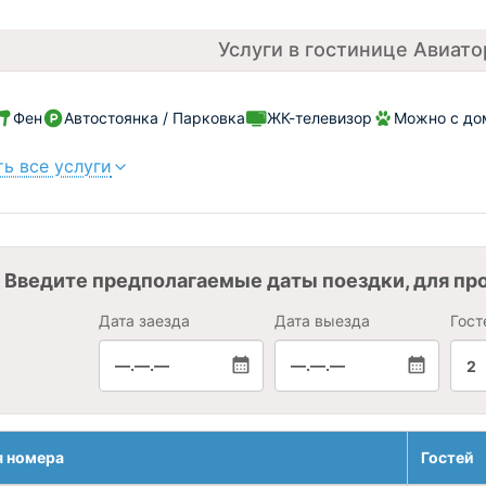
Услуги в гостинице Авиат
Фен
Автостоянка / Парковка
ЖК-телевизор
Можно с до
ь все услуги
Введите предполагаемые даты поездки, для пр
Дата заезда
Дата выезда
Гост
—.—.—
—.—.—
2
я номера
Гостей