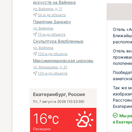
искусств на Вайнера
ул. Вайнера, д. 11
54 м
до объекта
Памятник Банкиру
ул. Вайнера
Отель «А
75 м
до объекта
Ближайша
Скульптура Влюбленные
располож
ул. Вайнера
Отель вк
106 м
до объекта
проживан
Максимилиановская церковь
полотенец
ул. Малышева, д. 31
Пообедат
124 м
до объекта
азиатско
Так же м
изобрази
Екатеринбург, Россия
Расстоян
Пт, 7 августа 2026
(
10:24:00
)
Екатерин
16
Мы ре
в Екатер
Пасмурно