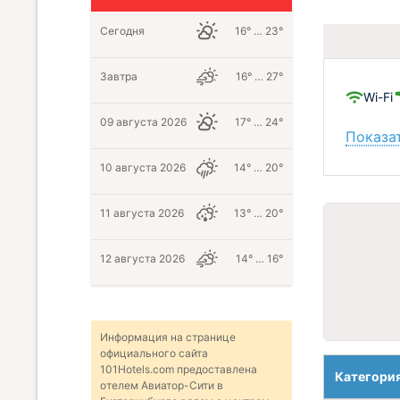
Сегодня
16° … 23°
Завтра
16° … 27°
Wi-Fi
09 августа 2026
17° … 24°
Показат
10 августа 2026
14° … 20°
11 августа 2026
13° … 20°
12 августа 2026
14° … 16°
Информация на странице
официального сайта
101Hotels.com предоставлена
Категори
отелем Авиатор-Сити в