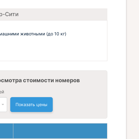
ор-Сити
машними животными (до 10 кг)
осмотра стоимости номеров
ей
Показать цены