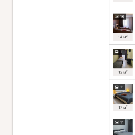
16
2
14 м
11
2
12 м
11
2
17 м
11