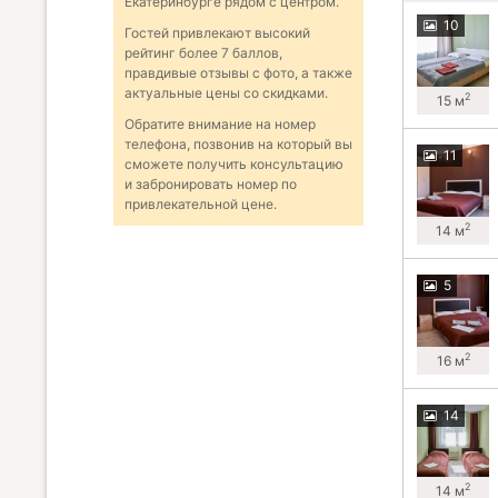
Екатеринбурге рядом с центром.
10
Гостей привлекают высокий
рейтинг более 7 баллов,
правдивые отзывы с фото, а также
актуальные цены со скидками.
2
15 м
Обратите внимание на номер
телефона, позвонив на который вы
11
сможете получить консультацию
и забронировать номер по
привлекательной цене.
2
14 м
5
2
16 м
14
2
14 м