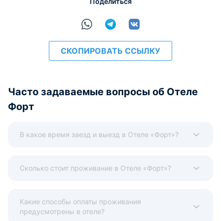
Поделиться
Наличные
Безналичный
Visa
Euro/Mastercard
Maestro
МИР
СКОПИРОВАТЬ ССЫЛКУ
расчёт
Часто задаваемые вопросы об Отеле
Форт
В какое время заезд и выезд в Отеле «Форт»?
Сколько стоит проживание в Отеле «Форт»?
Какие способы оплаты проживания
предусмотрены в отеле?