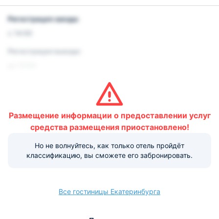
Регистрация заезда:
с 14:00
Регистрация выезда:
до 12:00
Ранний/поздний заезд и выезд:
Ранний заезд:
00:00-13:59 - ½ суток
Размещение информации о предоставлении услуг
Поздний выезд:
средства размещения приостановлено!
12:00-00:00 - ½ суток
Но не волнуйтесь, как только отель пройдёт
классификацию, вы сможете его забронировать.
Условия и правила проживания:
Допускается размещение домашних животных до 2 кг.
Данная услуга платная.
Все гостиницы Екатеринбурга
Варианты оплаты, доступные на ресепшене: