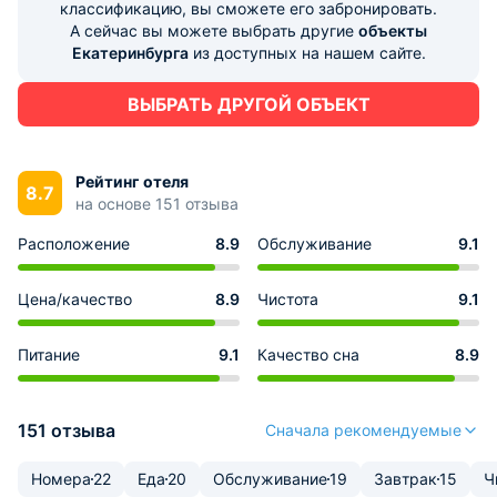
классификацию, вы сможете его забронировать.
А сейчас вы можете выбрать другие
объекты
Екатеринбурга
из доступных на нашем сайте.
ВЫБРАТЬ ДРУГОЙ ОБЪЕКТ
Рейтинг отеля
8.7
на основе 151 отзыва
Расположение
8.9
Обслуживание
9.1
Цена/качество
8.9
Чистота
9.1
Питание
9.1
Качество сна
8.9
151 отзыва
Сначала рекомендуемые
Номера
22
Еда
20
Обслуживание
19
Завтрак
15
Ч