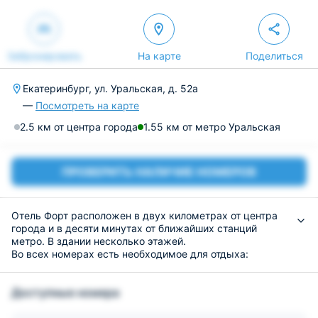
Забронировать
На карте
Поделиться
Екатеринбург, ул. Уральская, д. 52а
—
Посмотреть на карте
2.5 км от центра города
1.55 км от метро Уральская
ПРОВЕРИТЬ НАЛИЧИЕ НОМЕРОВ
Отель Форт расположен в двух километрах от центра
города и в десяти минутах от ближайших станций
метро. В здании несколько этажей.
Во всех номерах есть необходимое для отдыха:
кровати, шкафы, дополнительная мебель, ванна или
душ, телевизор, Интернет и телевидение.
Доступные номера
В пользование гостей предлагается микроволновая
печь, чайник и холодильник. Также можно
полакомиться изысканными блюдами в ресторане