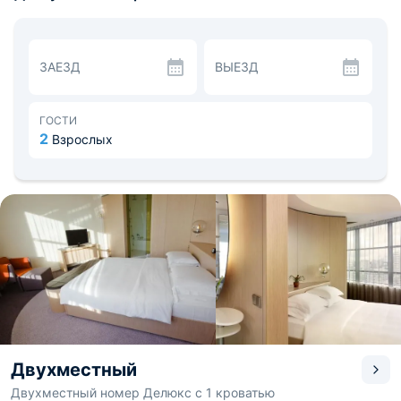
побаловать себя изысканными блюдами, а также
отлично провести время.
Для проведения различных мероприятий, в том числе и
бизнес-встреч имеется несколько конференц-залов со
ЗАЕЗД
ВЫЕЗД
всем сопутствующим оборудованием.
Благодаря тому, что расположение практически на
набережной реки Исеть, из многих апартаментов
открывается красивый вид. Все
ГОСТИ
достопримечательности вокруг, а до станций метро
2
Взрослых
можно дойти за 2 минуты.
Двухместный
Двухместный номер Делюкс с 1 кроватью