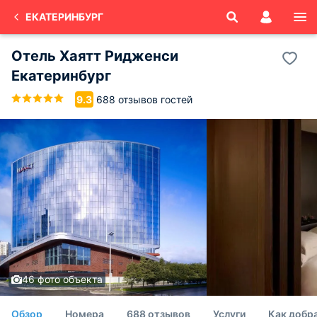
ЕКАТЕРИНБУРГ
Отель Хаятт Ридженси
Екатеринбург
688 отзывов гостей
9.3
46 фото объекта
Обзор
Номера
688 отзывов
Услуги
Как добр