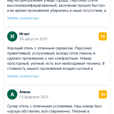
вид на центральные улицы города. Персонал отеля
высококвалифицированный, заселение прошло быстро
и во время проживания убирались в наше отсутствие, а
на ресепшене всегда приветливо улыбались. Номер
Читать полностью
просторный и стильный, из мебели есть все самое
необходимое. В ванной комнате находились
косметические наборы и белоснежные полотенца.
Игнат
И
Недалеко от отеля есть множество кафе и
10
30 августа 2021
супермаркетов, что очень удобно.
Хороший отель с отличным сервисом. Персонал
приветливый, услужливый, всегда готов помочь и
сделать проживание у них комфортным. Номер
просторный, уютный, есть вся необходимая техника. В
стоимость нашего проживания входил сытный и
вкусный завтрак. Машину мы оставляли на охраняемой
Читать полностью
большой парковке. До центра города можно дойти
пешком
Алина
А
10
13 февраля 2021
Супер отель с отличными условиями. Наш номер был
хорошо обставлен, всё современно. Питание в