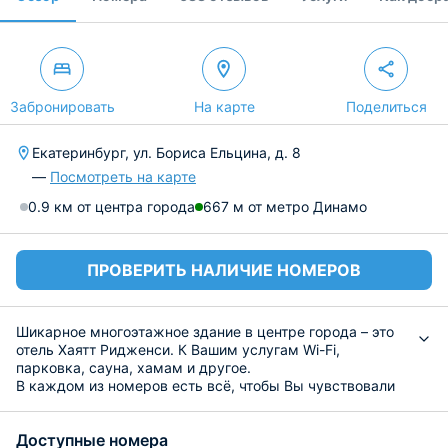
Забронировать
На карте
Поделиться
Екатеринбург, ул. Бориса Ельцина, д. 8
—
Посмотреть на карте
0.9 км от центра города
667 м от метро Динамо
ПРОВЕРИТЬ НАЛИЧИЕ НОМЕРОВ
Шикарное многоэтажное здание в центре города – это
отель Хаятт Ридженси. К Вашим услугам Wi-Fi,
парковка, сауна, хамам и другое.
В каждом из номеров есть всё, чтобы Вы чувствовали
себя комфортно и отдых здесь запомнился только
положительными эмоциями.
Доступные номера
На территории работает ресторан, где можно