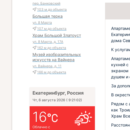
пер. Банковский
103 м
до объекта
Большая терка
ул. 8 Марта
Апартаме
107 м
до объекта
Екатерин
Храм Большой Златоуст
дома Сев
ул. 8 Марта, д. 17А
162 м
до объекта
К услуга
Музей изобразительных
Апартаме
искусств на Вайнера
кухней с
ул. Вайнера, д. 11
экраном 
166 м
до объекта
душем и 
За допол
Екатеринбург, Россия
В окрест
Чт, 6 августа 2026
(
9:21:03
)
Рядом с 
как Трои
16
Храм Все
Расстоян
Облачно с