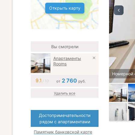
Открыть карту
Вы смотрели
Апартаменты
Rooms
Номерной 
9.1
2 760
/ 10
от
руб.
Удалить все
Достопримечательности
рядом с апартаментами
Памятник банковской карте