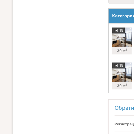
Категори
19
2
30 м
19
2
30 м
Обрати
Регистрац