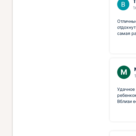
Т
1
Отличные
отдохнут
самая ра
М
Удачное 
ребенком
Вблизи е