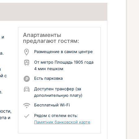
Апартаменты
 и
предлагают гостям:
Размещение в самом центре
а.
От метро Площадь 1905 года
4 мин пешком
м
й с
Есть парковка
Доступен трансфер (за
е.
дополнительную плату)
Бесплатный Wi-Fi
ости,
Рядом с отелем есть:
ета и
Памятник банковской карте