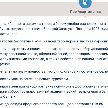
Про Апартаменты
нты «Rooms» с видом на город и баром удобно расположены в
бурге, недалеко от храма Большой Златоуст, Площади 1905 года
астьянова.
м гостей бесплатный Wi-Fi на всей территории и частная парковк
нты с паркетным полом располагают полностью оборудованной
 микроволновой печью, обеденной зоной, телевизором с плоски
и спутниковыми каналами, а также собственной ванной комнато
феном.
нительную плату предоставляются полотенца и постельное бель
ностях можно заняться пешим туризмом.
апартаментами находятся такие популярные достопримечательн
цкий собор, Государственный академический театр оперы и бал
х Святых.
ие до международного аэропорта Кольцово составляет 18 км.