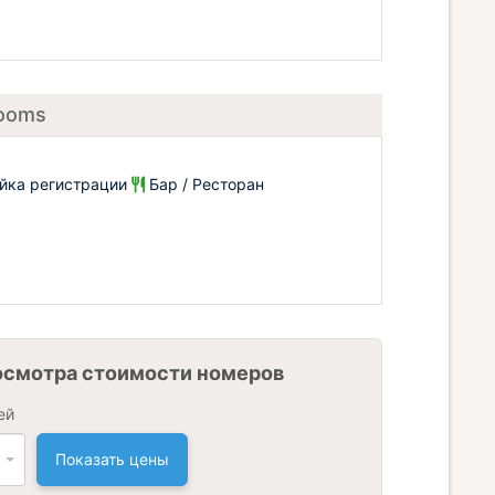
Rooms
йка регистрации
Бар / Ресторан
осмотра стоимости номеров
ей
Показать цены