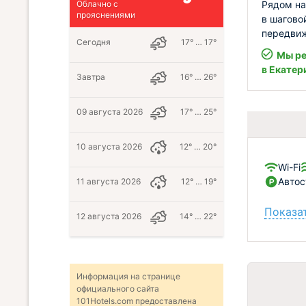
Рядом на
Облачно с
прояснениями
в шагово
передвиж
Сегодня
17° … 17°
Мы ре
в Екатер
Завтра
16° … 26°
09 августа 2026
17° … 25°
10 августа 2026
12° … 20°
Wi-Fi
Автос
11 августа 2026
12° … 19°
Показат
12 августа 2026
14° … 22°
Информация на странице
официального сайта
101Hotels.com предоставлена