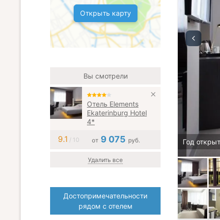
Открыть карту
Вы смотрели
Отель Elements
Ekaterinburg Hotel
4*
9.1
9 075
/ 10
от
руб.
Год открыт
Удалить все
Достопримечательности
рядом с отелем