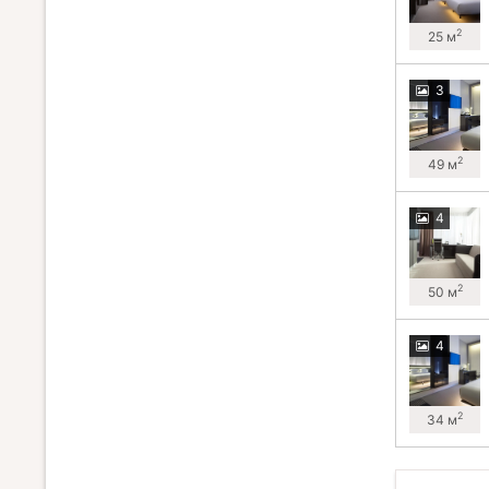
2
25 м
3
2
49 м
4
2
50 м
4
2
34 м