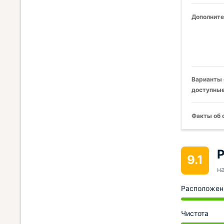
Дополните
Варианты 
доступные
Факты об 
Р
9.1
н
Расположен
Чистота