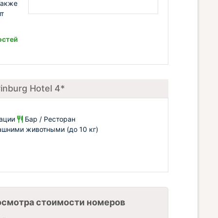
Также
ит
остей
inburg Hotel 4*
рации
Бар / Ресторан
шними животными (до 10 кг)
осмотра стоимости номеров