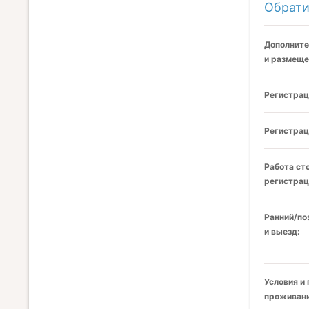
Обрати
Дополните
и размеще
Регистрац
Регистрац
Работа ст
регистрац
Ранний/по
и выезд:
Условия и
проживани