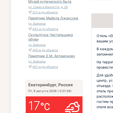
Музей купеческого быта
ул. Сакко и Ванцетти, д. 28
210 м
до объекта
Памятник Майкла Джексона
ул. Вайнера
463 м
до объекта
Скульптура Чистильщика
Отель «El
обуви
вашим ус
ул. Вайнера
В каждом
465 м
до объекта
запомнил
Памятник Е.М. Артамонову
ул. Вайнера
На терри
467 м
до объекта
провести
Для удоб
центр, у
Екатеринбург, Россия
отъезде.
отель пр
Пт, 8 августа 2026
(
0:21:40
)
располож
17
гостям п
отеля во