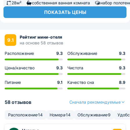
28м²
собственная ванная комната
набор полотен
ПОКАЗАТЬ ЦЕНЫ
Рейтинг мини-отеля
9.1
на основе 58 отзывов
Расположение
9.3
Обслуживание
9.3
Цена/качество
9.3
Чистота
9.3
Питание
9.1
Качество сна
8.9
58 отзывов
Сначала рекомендуемые
Расположение
14
Номера
14
Обслуживание
9
Удобс