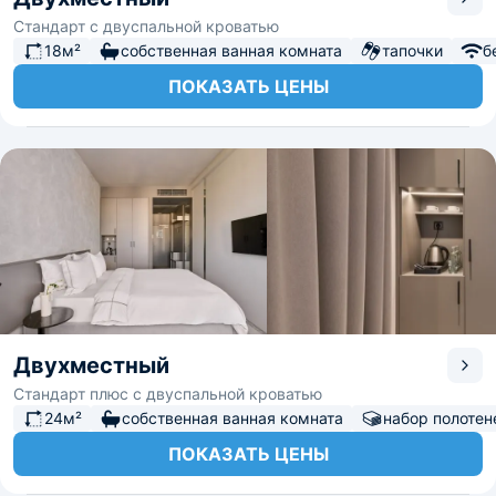
Стандарт с двуспальной кроватью
18м²
собственная ванная комната
тапочки
б
ПОКАЗАТЬ ЦЕНЫ
Двухместный
Стандарт плюс с двуспальной кроватью
24м²
собственная ванная комната
набор полотен
ПОКАЗАТЬ ЦЕНЫ