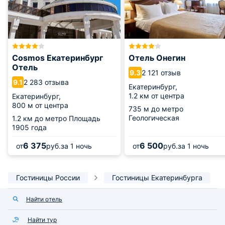
Cosmos Екатеринбург
Отель Онегин
Отель
2 121 отзыв
9.3
2 283 отзыва
9.1
Екатеринбург,
1.2 км от центра
Екатеринбург,
800 м от центра
735 м
до метро
Геологическая
1.2 км
до метро Площадь
1905 года
6 375
6 500
от
руб.
за 1 ночь
от
руб.
за 1 ночь
Гостиницы России
Гостиницы Екатеринбурга
Найти отель
Найти тур