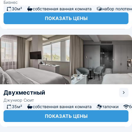
Бизнес
30м²
собственная ванная комната
набор полотен
ПОКАЗАТЬ ЦЕНЫ
Двухместный
Джуниор Сюит
35м²
собственная ванная комната
тапочки
б
ПОКАЗАТЬ ЦЕНЫ