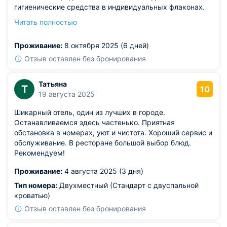
гигиенические средства в индивидуальных флаконах.
Освещение достаточное, в вечерние часы можно
Читать полностью
перейти на формат подсветки, которая расположена
именно в спальной зоне. На территории отеля работает
Проживание:
8 октября 2025 (6 дней)
хороший ресторан. Если заказывать питание, то это
формат шведский стол.
Отзыв оставлен без бронирования
Татьяна
Т
10
19 августа 2025
Шикарный отель, один из лучших в городе.
Останавливаемся здесь частенько. Приятная
обстановка в номерах, уют и чистота. Хороший сервис и
обслуживание. В ресторане большой выбор блюд.
Рекомендуем!
Проживание:
4 августа 2025 (3 дня)
Тип номера:
Двухместный (Стандарт с двуспальной
кроватью)
Отзыв оставлен без бронирования