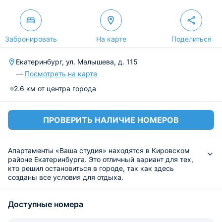
Забронировать
На карте
Поделиться
Екатеринбург, ул. Малышева, д. 115
—
Посмотреть на карте
2.6 км от центра города
ПРОВЕРИТЬ НАЛИЧИЕ НОМЕРОВ
Апартаменты «Ваша студия» находятся в Кировском
районе Екатеринбурга. Это отличный вариант для тех,
кто решил остановиться в городе, так как здесь
созданы все условия для отдыха.
Квартира располагает комфортабельной кроватью,
кондиционером для регулирования температуры,
Доступные номера
шкафом для размещения одежды, собственной ванной
комнатой со средствами личной гигиены. Имеется
кабельное телевидение, благодаря чему гости смогут