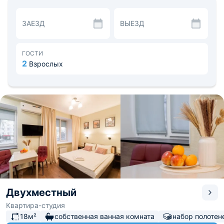
насладиться просмотром занимательных фильмов.
Изнутри открывается прекрасный вид.
ЗАЕЗД
ВЫЕЗД
Для самостоятельного приготовления еды оборудована
небольшая кухня с СВЧ-печью, электрической плитой,
холодильником и чайником. Поблизости есть
разнообразные заведения, где можно перекусить.
ГОСТИ
В шаговой доступности расположены такие интересные
2
Взрослых
места, как Крестовоздвиженская церковь, театр
«Лаборатория драматического искусства», музеи,
выставочный зал «Союз творческих деятелей», а также
парк и зоопарк. Расстояние до аэропорта — 13,8 км, до
железнодорожного вокзала — 3,3 км.
Двухместный
Квартира-студия
18м²
собственная ванная комната
набор полотен