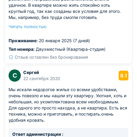
удачное. В квартире можно жить спокойно хоть
круглый год, так как созданы все условия для этого.
Мы, например, без труда смогли готовить
самостоятельно на кухне. Продукты покупали в
Читать полностью
ближайших магазинах. Вода подавалась без перебоев:
и горячая, и холодная. Короче, было все отлично.
Проживание:
20 января 2025 (7 дней)
Рекомендуем.
Тип номера:
Двухместный (Квартира-студия)
Отзыв оставлен без бронирования
Сергей
С
8.1
22 сентября 2020
Мы искали недорогое жилье со всеми удобствами,
очень повезло и мы нашли эту квартиру. Уютная, хоть и
небольшая, но укомплектована всем необходимым.
Для одного это просто находка, а не квартира. Есть вся
техника, можно и приготовить, и постирать.очень
удобная кровать.
Ответ администрации :