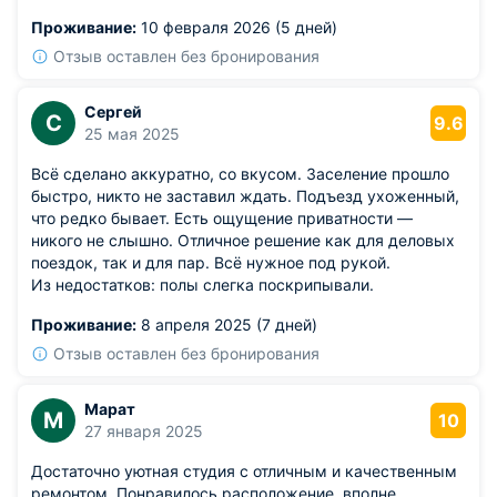
соли, сахара. Вытяжка есть, так что запахи в комнате
Проживание:
10 февраля 2026 (5 дней)
не собирались.
Отзыв оставлен без бронирования
Сергей
С
9.6
25 мая 2025
Всё сделано аккуратно, со вкусом. Заселение прошло
быстро, никто не заставил ждать. Подъезд ухоженный,
что редко бывает. Есть ощущение приватности —
никого не слышно. Отличное решение как для деловых
поездок, так и для пар. Всё нужное под рукой.
Из недостатков: полы слегка поскрипывали.
Проживание:
8 апреля 2025 (7 дней)
Отзыв оставлен без бронирования
Марат
М
10
27 января 2025
Достаточно уютная студия с отличным и качественным
ремонтом. Понравилось расположение, вполне