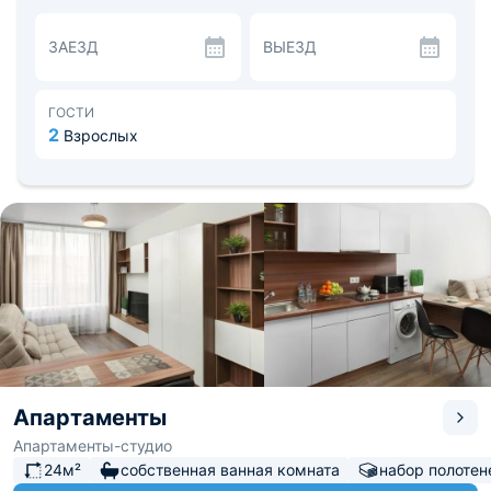
мебелью. Выполнены они в светлых тонах.
Каждый из номеров имеет мини-кухню, на которой
ЗАЕЗД
ВЫЕЗД
можно самостоятельно приготовить быстрый перекус,
полноценный завтрак, обед или ужин. Также рядом
находятся рестораны и кафе различных кухонь мира.
Расстояние до аэропорта «Кольцово» составляет 15 км,
ГОСТИ
до железнодорожного вокзала — 2,8 км.
2
Взрослых
Апартаменты
Апартаменты-студио
24м²
собственная ванная комната
набор полотен