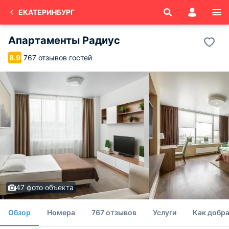
ЕКАТЕРИНБУРГ
Апартаменты Радиус
767 отзывов гостей
8.9
47 фото объекта
Обзор
Номера
767 отзывов
Услуги
Как добр