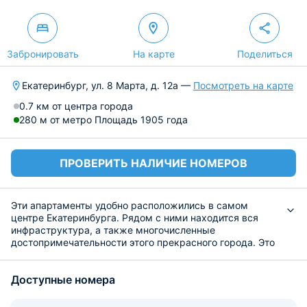
Забронировать
На карте
Поделиться
Екатеринбург, ул. 8 Марта, д. 12а —
Посмотреть на карте
0.7 км от центра города
280 м от метро Площадь 1905 года
ПРОВЕРИТЬ НАЛИЧИЕ НОМЕРОВ
Эти апартаменты удобно расположились в самом
центре Екатеринбурга. Рядом с ними находится вся
инфраструктура, а также многочисленные
достопримечательности этого прекрасного города. Это
идеальный вариант для тех, кто хочет познакомиться с
этим городом и посетить все интересные места.
Доступные номера
Номерной фонд апартаментов представлен самыми
современными и комфортабельными номерами,
оснащенными всей необходимой техникой и удобной