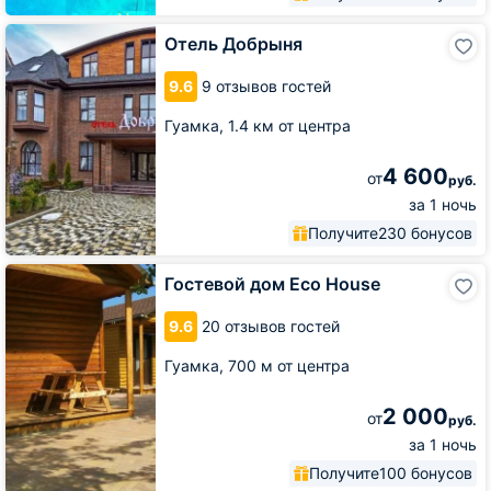
Отель
Отель Добрыня
Добрыня
9.6
9 отзывов гостей
Гуамка,
1.4 км от центра
4 600
от
руб.
за 1 ночь
Получите
230 бонусов
Гостевой
Гостевой дом Eco House
дом
Eco
9.6
20 отзывов гостей
House
Гуамка,
700 м от центра
2 000
от
руб.
за 1 ночь
Получите
100 бонусов