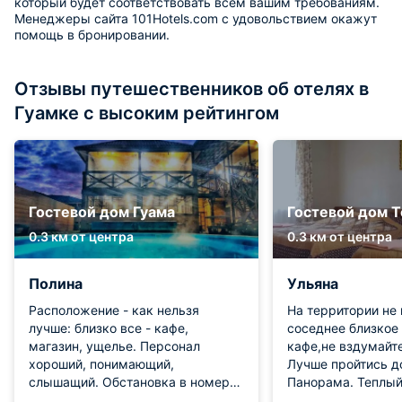
который будет соответствовать всем вашим требованиям.
Менеджеры сайта 101Hotels.com с удовольствием окажут
помощь в бронировании.
Отзывы путешественников об отелях в
Гуамке с высоким рейтингом
Гостевой дом Гуама
Гостевой дом Т
0.3 км от центра
0.3 км от центра
Полина
Ульяна
Расположение - как нельзя
На территории не
лучше: близко все - кафе,
соседнее близкое
магазин, ущелье. Персонал
кафе,не вздумайте
хороший, понимающий,
Лучше пройтись д
слышащий. Обстановка в номерах
Панорама. Теплый
- хорошая. я бы сказала что
есть,не купались.