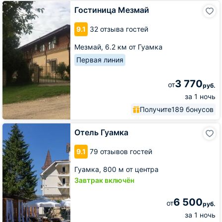
Гостиница
Гостиница Мезмай
Мезмай
9.1
32 отзыва гостей
Мезмай,
6.2 км от Гуамка
Первая линия
3 770
от
руб.
за 1 ночь
Получите
189 бонусов
Отель
Отель Гуамка
Гуамка
9.1
79 отзывов гостей
Гуамка,
800 м от центра
Завтрак включён
6 500
от
руб.
за 1 ночь