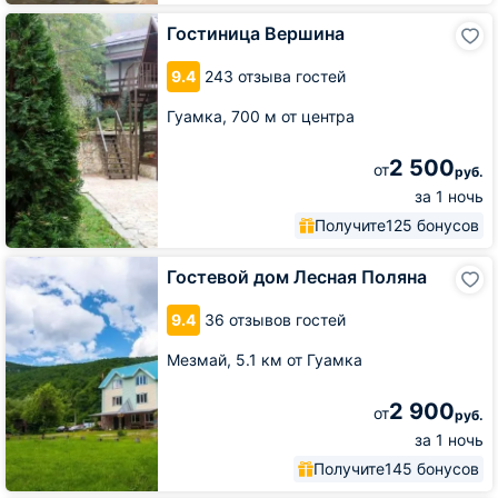
Гостиница
Гостиница Вершина
Вершина
9.4
243 отзыва гостей
Гуамка,
700 м от центра
2 500
от
руб.
за 1 ночь
Получите
125 бонусов
Гостевой
Гостевой дом Лесная Поляна
дом
Лесная
9.4
36 отзывов гостей
Поляна
Мезмай,
5.1 км от Гуамка
2 900
от
руб.
за 1 ночь
Получите
145 бонусов