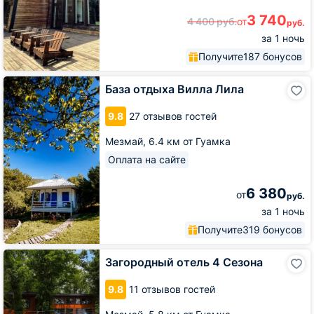
3 740
4 400
руб.
от
руб.
за 1 ночь
Получите
187 бонусов
База
База отдыха Вилла Лила
отдыха
Вилла
9.8
27 отзывов гостей
Лила
Мезмай,
6.4 км от Гуамка
Оплата на сайте
6 380
от
руб.
за 1 ночь
Получите
319 бонусов
Загородный
Загородный отель 4 Сезона
отель
4
9.8
11 отзывов гостей
Сезона