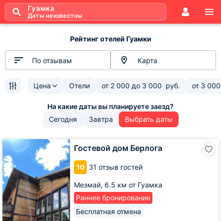
Гуамка
Даты неизвестны
Рейтинг отелей Гуамки
По отзывам
Карта
Цена
Отели
от
2 000
до
3 000
руб.
от
3 000
Сегодня
Завтра
Выбрать даты
Гостевой
Гостевой дом Берлога
дом
Берлога
10
31 отзыв гостей
Мезмай,
6.5 км от Гуамка
Раннее бронирование
Бесплатная отмена