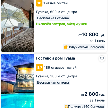
10
1 отзыв гостей
Гуамка,
600 м от центра
Бесплатная отмена
Включён завтрак, обед и ужин
10 800
от
руб.
за 1 ночь
Получите
540 бонусов
Гостевой
Гостевой дом Гуама
дом
Гуама
8.7
189 отзывов гостей
Гуамка,
300 м от центра
Бесплатная отмена
2 800
от
руб.
за 1 ночь
Получите
140 бонусов