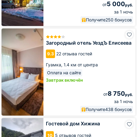
5 000
от
руб.
за 1 ночь
Получите
250 бонусов
Загородный
отель
УездЪ
Загородный отель УездЪ Елисеева
Елисеева
9.3
22 отзыва гостей
Гуамка,
1.4 км от центра
Оплата на сайте
Завтрак включён
8 750
от
руб.
за 1 ночь
Получите
438 бонусов
Гостевой
Гостевой дом Хижина
дом
Хижина
10
5 отзывов гостей