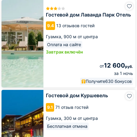
Гостевой
дом
Лаванда
Гостевой дом Лаванда Парк Отель
Парк
Отель
9.4
13 отзывов гостей
Гуамка,
900 м от центра
Оплата на сайте
Завтрак включён
12 600
от
руб.
за 1 ночь
Получите
630 бонусов
Гостевой
Гостевой дом Куршевель
дом
Куршевель
9.1
71 отзыв гостей
Гуамка,
300 м от центра
Бесплатная отмена