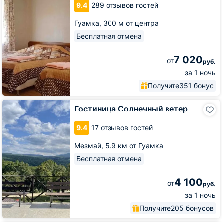
9.4
289 отзывов гостей
1
Гуамка,
300 м от центра
Бесплатная отмена
7 020
от
руб.
за 1 ночь
Получите
351 бонус
Гостиница
Гостиница Солнечный ветер
Солнечный
ветер
9.4
17 отзывов гостей
Мезмай,
5.9 км от Гуамка
Бесплатная отмена
4 100
от
руб.
за 1 ночь
Получите
205 бонусов