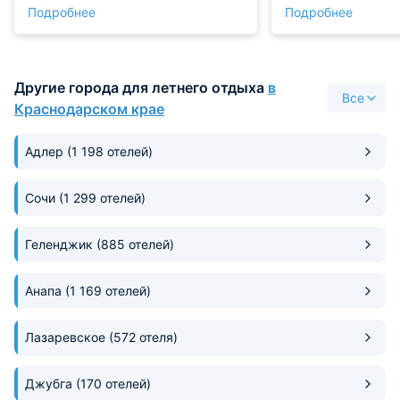
Подробнее
Подробнее
соотношение цены и качества
прекрасное. Кухни хорошие,
холодильники чистые, новые,
плита норм. Посуды не хватает,
Другие города для летнего отдыха
в
немного бы побольше. В
Все
остальном прекрасно отдохнули,
Краснодарском крае
по возможности будем ездить
туда еще.
Адлер
(1 198 отелей)
Сочи
(1 299 отелей)
Геленджик
(885 отелей)
Анапа
(1 169 отелей)
Лазаревское
(572 отеля)
Джубга
(170 отелей)