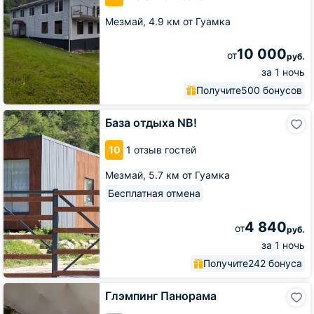
Мезмай,
4.9 км от Гуамка
10 000
от
руб.
за 1 ночь
Получите
500 бонусов
База
База отдыха NB!
отдыха
NB!
10
1 отзыв гостей
Мезмай,
5.7 км от Гуамка
Бесплатная отмена
4 840
от
руб.
за 1 ночь
Получите
242 бонуса
Глэмпинг
Глэмпинг Панорама
Панорама