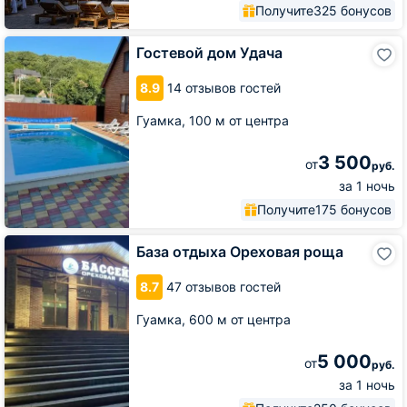
Получите
325 бонусов
Гостевой
Гостевой дом Удача
дом
Удача
8.9
14 отзывов гостей
Гуамка,
100 м от центра
3 500
от
руб.
за 1 ночь
Получите
175 бонусов
База
База отдыха Ореховая роща
отдыха
Ореховая
8.7
47 отзывов гостей
роща
Гуамка,
600 м от центра
5 000
от
руб.
за 1 ночь