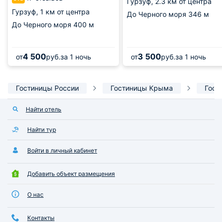
Гурзуф,
2.3 км от центра
Гурзуф,
1 км от центра
До Черного моря
346 м
До Черного моря
400 м
4 500
3 500
от
руб.
за 1 ночь
от
руб.
за 1 ночь
Гостиницы России
Гостиницы Крыма
Гост
Найти отель
Найти тур
Войти в личный кабинет
Добавить объект размещения
О нас
Контакты