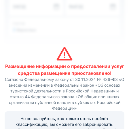
мебелью. Удобства включают ЖК-телевизор, кабельное
ЗАЕЗД
ВЫЕЗД
ТВ.
В отеле имеется выделенная зона барбекю,
позволяющая самостоятельно приготовить еду на углях.
Ресторан предлагает изысканное меню из блюд
ГОСТИ
европейской кухни. Общая кухня оснащена плитой и
2
Взрослых
бытовой техникой. Возможен заказ диетического меню.
Для организации деловых мероприятий
предоставляются выгодные условия и аренда
необходимого оборудования. Есть факс, копировальная
техника, телефонная связь.
Аэропорт Симферополя находится в 66 километрах.
Расстояние до железнодорожного вокзала не
Размещение информации о предоставлении услуг
превышает 70 км. Центр Гурзуфа располагается в 300
средства размещения приостановлено!
метрах. В 500 м расположен пляж с водными
Согласно Федеральному закону от 30.11.2024 № 436-ФЗ «О
развлечениями. В 6,3 км гости могут посетить
внесении изменений в Федеральный закон «Об основах
Никитский ботанический сад. В 7,9 км стоит дворец
туристской деятельности в Российской Федерации» и
Массандра, визитная карточка Крыма.
статью 44 Федерального закона «Об общих принципах
организации публичной власти в субъектах Российской
Федерации»
Но не волнуйтесь, как только отель пройдёт
классификацию, вы сможете его забронировать.