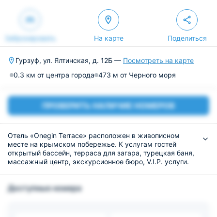
Забронировать
На карте
Поделиться
Гурзуф, ул. Ялтинская, д. 12Б —
Посмотреть на карте
0.3 км от центра города
473 м от Черного моря
ПРОВЕРИТЬ НАЛИЧИЕ НОМЕРОВ
Отель «Onegin Terrace» расположен в живописном
месте на крымском побережье. К услугам гостей
открытый бассейн, терраса для загара, турецкая баня,
массажный центр, экскурсионное бюро, V.I.P. услуги.
Персонал отлично владеет иностранными языками.
Номерной фонд представлен комфортабельными
Доступные номера
апартаментами, в том числе трехуровневыми,
семейными, двуспальными. Часть спальных
помещений имеет балконы и выход на террасу. Все
номера обставлены элегантной гостиной и спальной