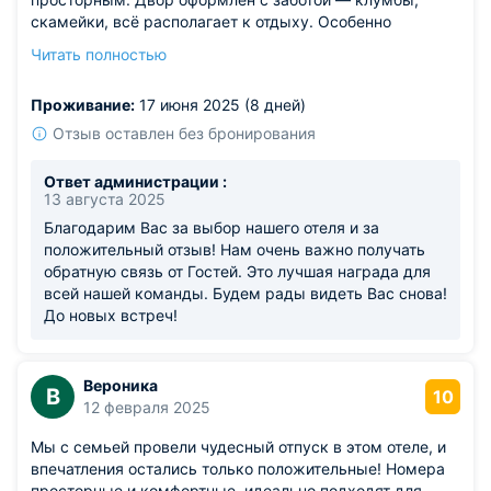
скамейки, всё располагает к отдыху. Особенно
понравился небольшой бассейн — вода чистая,
Читать полностью
регулярно обслуживается. Месторасположение
удачное: не в самой суете, но до центра рукой подать.
Проживание:
17 июня 2025 (8 дней)
Есть где оставить машину, парковка удобная. Подходит
как для пар, так и для семей с детьми.
Отзыв оставлен без бронирования
Из недостатков: только Wi-Fi временами "подвисает",
особенно вечером.
Ответ администрации :
13 августа 2025
Благодарим Вас за выбор нашего отеля и за
положительный отзыв! Нам очень важно получать
обратную связь от Гостей. Это лучшая награда для
всей нашей команды. Будем рады видеть Вас снова!
До новых встреч!
Вероника
В
10
12 февраля 2025
Мы с семьей провели чудесный отпуск в этом отеле, и
впечатления остались только положительные! Номера
просторные и комфортные, идеально подходят для