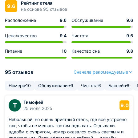
Рейтинг отеля
9.6
на основе 95 отзывов
Расположение
9.6
Обслуживание
9.6
Цена/качество
9.4
Чистота
9.6
Питание
10
Качество сна
9.8
95 отзывов
Сначала рекомендуемые
Номера
10
Обслуживание
9
Чистота
6
Бассейн
6
Тимофей
Т
9.0
25 июля 2025
Небольшой, но очень приятный отель, где всё устроено
так, чтобы не мешать гостям отдыхать. Отдыхали
вдвоём с супругом, номер оказался очень светлым и
просторным. Двор оформлен с заботой — клумбы,