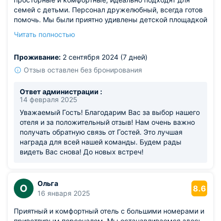
семей с детьми. Персонал дружелюбный, всегда готов
помочь. Мы были приятно удивлены детской площадкой
и бассейном. Также стоит отметить удобное
Читать полностью
расположение — рядом с отелем много магазинов и
достопримечательностей. Отдыхали по-настоящему с
Проживание:
2 сентября 2024 (7 дней)
комфортом, и в следующий раз обязательно выберем
этот отель снова!
Отзыв оставлен без бронирования
Ответ администрации :
14 февраля 2025
Уважаемый Гость! Благодарим Вас за выбор нашего
отеля и за положительный отзыв! Нам очень важно
получать обратную связь от Гостей. Это лучшая
награда для всей нашей команды. Будем рады
видеть Вас снова! До новых встреч!
Ольга
О
8.6
16 января 2025
Приятный и комфортный отель с большими номерами и
приветливым персоналом. Мы останавливаемся здесь