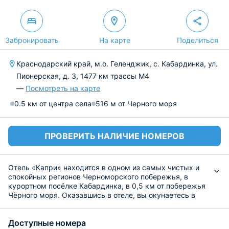
Забронировать
На карте
Поделиться
Краснодарский край, м.о. Геленджик, с. Кабардинка, ул.
Пионерская, д. 3, 1477 км трассы М4
—
Посмотреть на карте
0.5 км от центра села
516 м от Черного моря
ПРОВЕРИТЬ НАЛИЧИЕ НОМЕРОВ
Отель «Капри» находится в одном из самых чистых и
спокойных регионов Черноморского побережья, в
курортном посёлке Кабардинка, в 0,5 км от побережья
Чёрного моря. Оказавшись в отеле, вы окунаетесь в
атмосферу душевности и уюта, который деликатно
обеспечивает персонал. Данная местность обладает
Доступные номера
уникальным сухим климатом, схожим с климатом