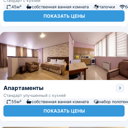
Стандарт с кухней
45м²
собственная ванная комната
тапочки
б
ПОКАЗАТЬ ЦЕНЫ
Апартаменты
Стандарт улучшенный с кухней
55м²
собственная ванная комната
набор полотен
ПОКАЗАТЬ ЦЕНЫ