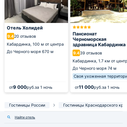
Отель Холидей
Пансионат
20 отзывов
9.4
Черноморская
Кабардинка,
100 м от центра
здравница Кабардинка
До Черного моря
670 м
39 отзывов
9.4
Кабардинка,
1.7 км от цент
До Черного моря
74 м
Своя ухоженная территор
9 000
11 000
от
руб.
за 1 ночь
от
руб.
за 1 ночь
Гостиницы России
Гостиницы Краснодарского кра
Найти отель