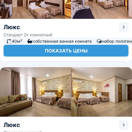
дом вверх дном. Аэропорт расположен в 9,6 км,
расстояние до ж/д вокзала 15,9 км. Море и пляж
находятся в 10 минутах ходьбы.
Люкс
Стандарт 2х комнатный
40м²
собственная ванная комната
набор полотен
ПОКАЗАТЬ ЦЕНЫ
Люкс