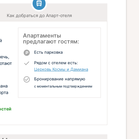
Как добраться до Апарт-отеля
Апартаменты
й
предлагают гостям:
Есть парковка
ечь,
Рядом с отелем есть:
ботают
Церковь Космы и Дамиана
Бронирование напрямую
.
иана
с моментальным подтверждением
орта
остей