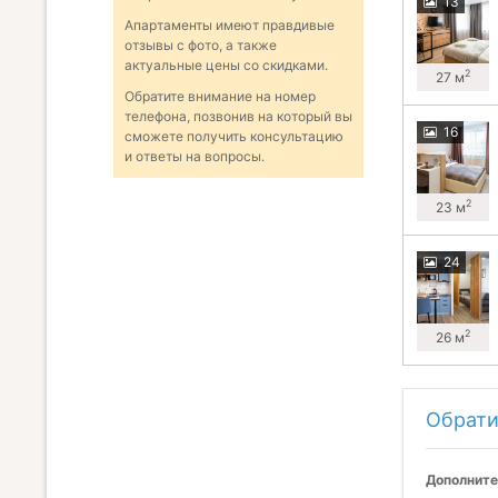
13
Апартаменты имеют правдивые
отзывы с фото, а также
актуальные цены со скидками.
2
27 м
Обратите внимание на номер
телефона, позвонив на который вы
16
сможете получить консультацию
и ответы на вопросы.
2
23 м
24
2
26 м
Обрати
Дополните