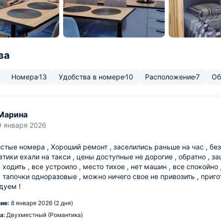
ва
Номера
13
Удобства в номере
10
Расположение
7
Об
Марина
9 января 2026
стые номера , Хороший ремонт , заселились раньше на час , без 
тики ехали на такси , цены доступные не дорогие , обратно , за
 ходить , все устроило , место тихое , нет машин , все спокойно
, тапочки одноразовые , можно ничего свое не привозить , приг
дуем !
ие:
8 января 2026 (2 дня)
а:
Двухместный (Романтика)