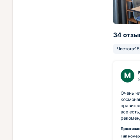
34 отзы
Чистота
15
М
Очень чи
космонав
нравится
все есть
рекомен
Проживан
Тип номер