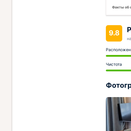
Факты об 
Р
9.8
н
Расположен
Чистота
Фотогр