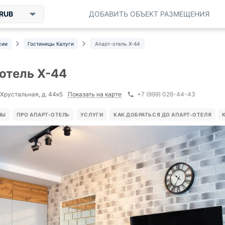
RUB
ДОБАВИТЬ ОБЪЕКТ РАЗМЕЩЕНИЯ
сии
Гостиницы Калуги
Апарт-отель X-44
отель X-44
Показать на карте
 Хрустальная, д. 44к5
+7 (999) 026-44-43
НЫ
ПРО АПАРТ-ОТЕЛЬ
УСЛУГИ
КАК ДОБРАТЬСЯ ДО АПАРТ-ОТЕЛЯ