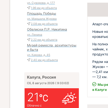
ул. Суворова, д. 177
1.96 км
до объекта
Площадь Победы
ул. Маршала Жукова
Апарт-от
2.08 км
до объекта
Обелиски П.Р. Никитина
Новые но
ул. Ленина
кроватью
2.22 км
до объекта
На полно
Музей ремесла, архитектуры
чайник, 
и быта
продукто
ул. Кирова, д. 45
2.40 км
до объекта
Рядом на
Жуков» —
—2,41 км
— 7,2 км.
Калуга, Россия
Сб, 8 августа 2026
(
9:33:04
)
Мы ре
в Калуге
21
Облачно с