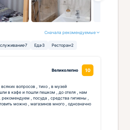
Сначала рекомендуемые
служивание
7
Еда
3
Ресторан
2
10
Великолепно
всяких вопросов , тихо , в музей
шли в кафе и пошли пешком , до отеля , нам
 , рекомендуем , посуда , средства гигиены ,
отовить можно , магазинов много , однозначно