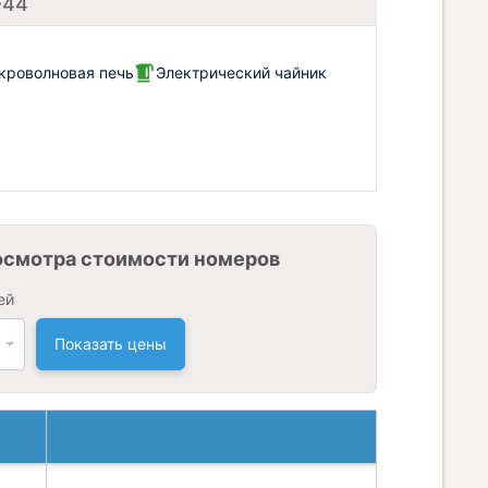
-44
кроволновая печь
Электрический чайник
осмотра стоимости номеров
ей
Показать цены