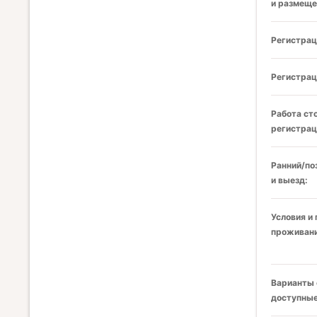
и размеще
Регистрац
Регистрац
Работа ст
регистрац
Ранний/по
и выезд:
Условия и
проживани
Варианты 
доступные