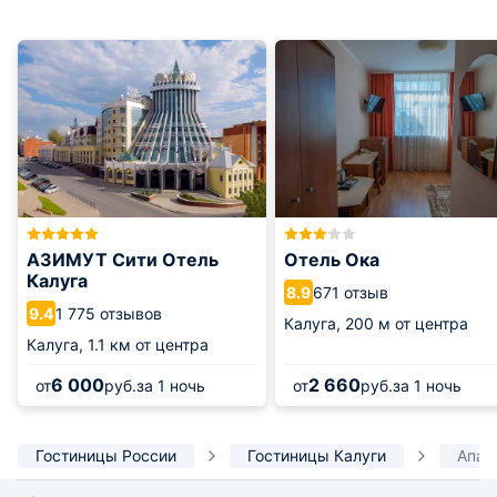
АЗИМУТ Сити Отель
Отель Ока
Калуга
671 отзыв
8.9
1 775 отзывов
9.4
Калуга,
200 м от центра
Калуга,
1.1 км от центра
6 000
2 660
от
руб.
за 1 ночь
от
руб.
за 1 ночь
Гостиницы России
Гостиницы Калуги
Апар