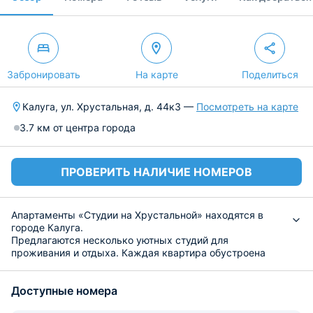
Забронировать
На карте
Поделиться
Калуга, ул. Хрустальная, д. 44к3 —
Посмотреть на карте
3.7 км от центра города
ПРОВЕРИТЬ НАЛИЧИЕ НОМЕРОВ
Апартаменты «Студии на Хрустальной» находятся в
городе Калуга.
Предлагаются несколько уютных студий для
проживания и отдыха. Каждая квартира обустроена
необходимой техникой и мебелью. Есть двуспальная
кровать, телевизор, проведен интернет. В санузле
Доступные номера
установлена стиральная машина, ванна или душ, в
зависимости от выбранных апартаментов, средства