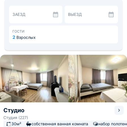
личной гигиены и фен.
На кухонной зоне установлена современная техника:
холодильник, варочная панель, микроволновая печь.
ЗАЕЗД
ВЫЕЗД
Предоставляются столовые приборы и чай. Поблизости
есть несколько продуктовых магазинов и сетей
быстрого питания.
Недалеко располагается остановка общественного
ГОСТИ
транспорта, с которой можно добраться до «Музея
2
Взрослых
ремесла, архитектуры и быта», «Калужского театра
кукол», «Калужского минералогического музея» и
другие интересных мест. Расстояние до
железнодорожного вокзала — 2,1 км. Расстояние до
аэропорта — 5 км.
Студио
Студия (227)
30м²
собственная ванная комната
набор полотен