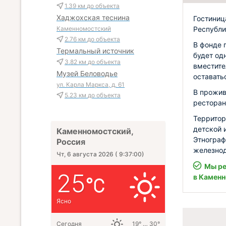
1.39 км
до объекта
Хаджохская теснина
Гостиниц
Республи
Каменномостский
2.76 км
до объекта
В фонде 
Термальный источник
будет од
3.82 км
до объекта
вместите
Музей Беловодье
оставать
ул. Карла Маркса, д. 61
В прожив
5.23 км
до объекта
ресторан
Территор
детской 
Каменномостский,
Этнограф
Россия
железнод
Чт, 6 августа 2026
(
9:37:01
)
Мы ре
25
в Камен
Ясно
Сегодня
19° … 30°