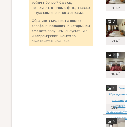
рейтинг более 7 баллов,
2
правдивые отзывы с фото, а также
20 м
актуальные цены со скидками.
Обратите внимание на номер
3
телефона, позвонив на который вы
сможете получить консультацию
и забронировать номер по
2
21 м
привлекательной цене.
3
2
18 м
3
2
58 м
3