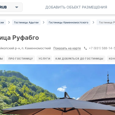
RUB
ДОБАВИТЬ ОБЪЕКТ РАЗМЕЩЕНИЯ
сии
Гостиницы Адыгеи
Гостиницы Каменномостского
Гостиница 
ица Руфабго
Показать на карте
йкопский р-н, п. Каменномосткий
+7 (931) 588-14-
НЫ
ПРО ГОСТИНИЦУ
УСЛУГИ
КАК ДОБРАТЬСЯ ДО ГОСТИНИЦЫ
КОН