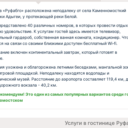
а «Руфабго» расположена неподалеку от села Каменномосткий
ки Адыгеи, у протекающей реки Белой.
представлено 40 различных номеров, в которых провести отдых
но удовольствие. К услугам гостей здесь имеется телевизор,
льный гардероб, собственная ванная комната, кондиционер. Чт
ся на связи со своими близкими доступен бесплатный Wi-fi.
ание включен континентальный завтрак, который готовят в
е.
ия ухожена и облагорожена летними беседками, мангальной зо
игровой площадкой. Неподалеку находятся водопады и
ический музей. Расстояние до аэропорта составляет 119,4 км, 
орожного вокзала - 40,2 км.
комендуем! Это один из самых популярных вариантов среди г
номостском
Услуги в гостинице Руф