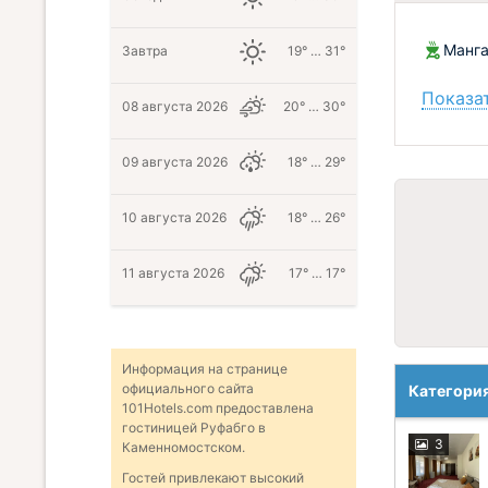
Манг
Завтра
19° … 31°
Показат
08 августа 2026
20° … 30°
09 августа 2026
18° … 29°
10 августа 2026
18° … 26°
11 августа 2026
17° … 17°
Информация на странице
официального сайта
Категори
101Hotels.com предоставлена
гостиницей Руфабго в
3
Каменномостском.
Гостей привлекают высокий