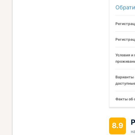
Обрати
Регистрац
Регистрац
Условия и
проживани
Варианты 
доступные
Факты об 
Р
8.9
н