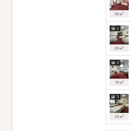
2
58 м
2
2
29 м
3
2
18 м
3
2
29 м