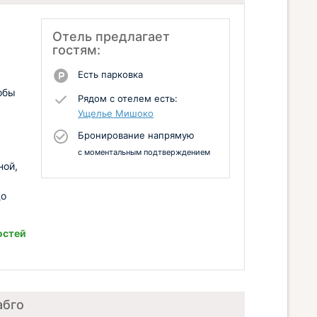
Отель предлагает
гостям:
Есть парковка
обы
Рядом с отелем есть:
Ущелье Мишоко
Бронирование напрямую
с моментальным подтверждением
ной,
до
остей
абго