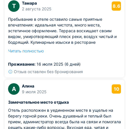
Тамара
Т
8.6
2 августа 2025
Пребывание в отеле оставило самые приятные
впечатления: идеальная чистота, много места,
эстетичное оформление. Терраса восхищает своим
видом, умиротворяющий плеск реки, воздух чистый и
бодрящий. Кулинарные изыски в ресторане
порадовали, а сотрудники проявили внимание и
Читать полностью
доброжелательность. Однозначно советую. Удобное
расположение относительно основных интересных
Проживание:
16 июля 2025 (6 дней)
мест. Невероятные выходные и масса ярких
воспоминаний.
Отзыв оставлен без бронирования
Алина
А
10
9 июля 2025
Замечательное место отдыха
Отель расположен в уединенном месте в ущелье на
берегу горной реки. Очень душевный и теплый был
прием, администратор всегда была на связи и помогала
решить какие-либо вопросы. Вкусная еда, читая и