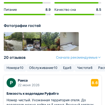
Питание
8.9
Качество сна
8.5
Фотографии гостей
20 отзывов
Сначала рекомендуемые
Номера
10
Обслуживание
10
Еда
8
Чистота
8
Рас
Раиса
Р
8.6
22 июня 2026
Близость к водопадам Руфабго
Номер чистый. Ухоженная территория отеля. До
водопадов можно дойти за 5 минут. Вкусный завтрак,