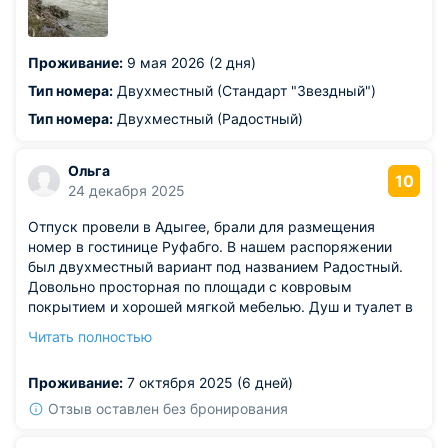
Проживание:
9 мая 2026 (2 дня)
Тип номера:
Двухместный (Стандарт "Звездный")
Тип номера:
Двухместный (Радостный)
Ольга
10
24 декабря 2025
Отпуск провели в Адыгее, брали для размещения
номер в гостинице Руфабго. В нашем распоряжении
был двухместный вариант под названием Радостный.
Довольно просторная по площади с ковровым
покрытием и хорошей мягкой мебелью. Душ и туалет в
номере отдельные. Плитка и сантехника в идеальном
Читать полностью
состоянии. Запахи сырости здесь исключены.
Неподалеку протекает Белая река, а пейзажи конечно
Проживание:
7 октября 2025 (6 дней)
окружают живописные и незабываемые. Стоимость
доступная, тем более завтраки уже включены, поэтому
Отзыв оставлен без бронирования
считаю предложение выгодным.