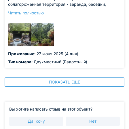
облагороженная территория - веранда, беседки,
качели, зона барбекю - много мест для отдыха около
Читать полностью
отеля.
Из недостатков: отсутствие связи и интернет только на
первой этаже - вроде минусы, но мне они больше
показались плюсами, без связи удалось полностью
отключиться и отдохнуть от суеты.
Проживание:
27 июня 2025 (4 дня)
Тип номера:
Двухместный (Радостный)
ПОКАЗАТЬ ЕЩЕ
Вы хотите написать отзыв на этот объект?
Да, хочу
Нет