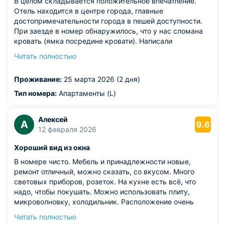
В целом складывается положительное впечатление.
Отель находится в центре города, главные
достопримечательности города в пешей доступности.
При заезде в номер обнаружилось, что у нас сломана
кровать (ямка посредине кровати). Написали
владельцу, он направил мастера, который всё починил.
Читать полностью
Это один из главных плюсов - в отеле заботятся о
комфорте проживающих.
Проживание:
25 марта 2026 (2 дня)
Из недостатков: единственный минус, который мы
обнаружили - это очень тонкие стены между
Тип номера:
Апартаменты (L)
номерами. Они настолько тонкие, что я дословно
слышала, что говорит в телефон сосед справа. Плюс в
Алексей
соседнем помещении происходил ремонт, строители
А
9.6
12 февраля 2026
бесконечно сверлили с 8 утра. Так что толком
выспаться не удалось.
Хороший вид из окна
В номере чисто. Мебель и принадлежности новые,
ремонт отличный, можно сказать, со вкусом. Много
световых приборов, розеток. На кухне есть всё, что
надо, чтобы покушать. Можно использовать плиту,
микроволновку, холодильник. Расположение очень
удобное. Место тихое.
Читать полностью
Из недостатков: ручка на окне сломана. В душе нет