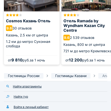
Cosmos Казань Отель
Отель Ramada by
Wyndham Kazan City
30 отзывов
9.6
Centre
Казань,
2.5 км от центра
2 539 отзывов
9.6
1.2 км
до метро Суконная
Казань,
800 м от центра
слобода
721 м
до метро Кремлевск
9 810
12 200
от
руб.
за 1 ночь
от
руб.
за 1 ночь
Гостиницы России
Гостиницы Казани
Апар
Найти апартаменты
Найти тур
Войти в личный кабинет