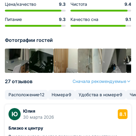
Цена/качество
9.3
Чистота
9.4
Питание
9.3
Качество сна
9.1
Фотографии гостей
27 отзывов
Сначала рекомендуемые
Расположение
12
Номера
9
Удобства в номере
9
Чи
Юлия
Ю
8.1
30 марта 2026
Близко к центру