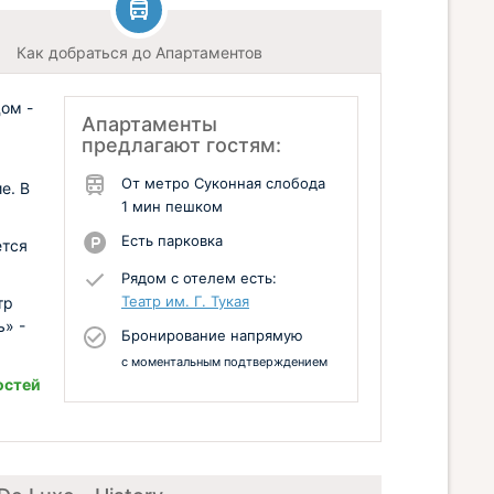
Как добраться до Апартаментов
дом -
Апартаменты
предлагают гостям:
От метро Суконная слобода
е. В
1 мин пешком
Есть парковка
ется
Рядом с отелем есть:
Театр им. Г. Тукая
тр
ь» -
Бронирование напрямую
с моментальным подтверждением
остей