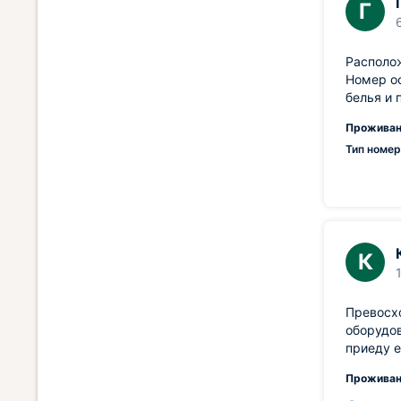
Г
Располож
Номер о
белья и 
Проживан
Тип номер
К
Превосхо
оборудо
приеду е
Проживан