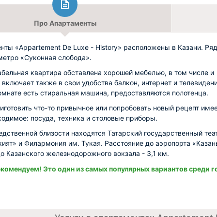
Про Апартаменты
нты «Appartement De Luxe - History» расположены в Казани. Ря
метро «Суконная слобода».
бельная квартира обставлена хорошей мебелью, в том числе и
и включает также в свои удобства балкон, интернет и телевидени
омнате есть стиральная машина, предоставляются полотенца.
иготовить что-то привычное или попробовать новый рецепт име
ходимое: посуда, техника и столовые приборы.
едственной близости находятся Татарский государственный теа
кият» и Филармония им. Тукая. Расстояние до аэропорта «Казан
 до Казанского железнодорожного вокзала - 3,1 км.
комендуем! Это один из самых популярных вариантов среди г