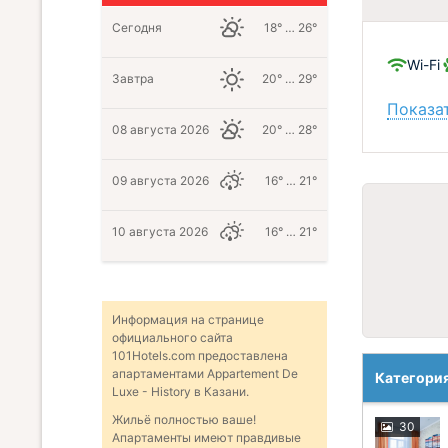
Сегодня
18° … 26°
Wi-Fi
Завтра
20° … 29°
Показат
08 августа 2026
20° … 28°
09 августа 2026
16° … 21°
10 августа 2026
16° … 21°
Информация на странице
официального сайта
101Hotels.com предоставлена
апартаментами Appartement De
Категори
Luxe - History в Казани.
Жильё полностью ваше!
30
Апартаменты имеют правдивые