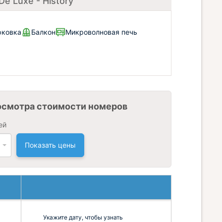
e Luxe - History
рковка
Балкон
Микроволновая печь
осмотра стоимости номеров
ей
Показать цены
Укажите дату, чтобы узнать