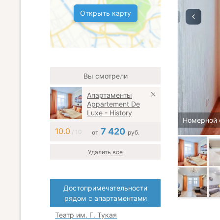
Открыть карту
Вы смотрели
Апартаменты
Appartement De
Luxe - History
Номерной 
10.0
7 420
/ 10
от
руб.
Удалить все
Достопримечательности
рядом с апартаментами
Театр им. Г. Тукая