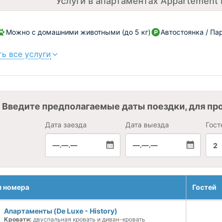
Услуги в апартаментах Appartement D
Можно с домашними животными (до 5 кг)
Автостоянка / Па
ь все услуги
Введите предполагаемые даты поездки, для пр
Дата заезда
Дата выезда
Гост
—.—.—
—.—.—
2
я номера
Гостей
Апартаменты (De Luxe - History)
Кровати:
двуспальная кровать и диван-кровать