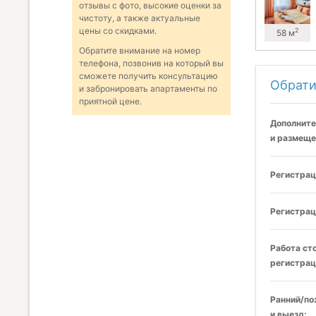
отзывы с фото, высокие оценки за
чистоту, а также актуальные
цены со скидками.
2
58 м
Обратите внимание на номер
телефона, позвонив на который вы
сможете получить консультацию
Обрати
и забронировать апартаменты по
приятной цене.
Дополните
и размеще
Регистрац
Регистрац
Работа ст
регистрац
Ранний/по
и выезд: