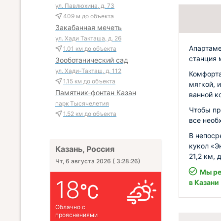
ул. Павлюхина, д. 73
409 м
до объекта
Закабанная мечеть
ул. Хади Такташа, д. 26
Апартаме
1.01 км
до объекта
станция 
Зооботанический сад
ул. Хади-Такташ, д. 112
Комфорта
1.15 км
до объекта
мягкой, 
Памятник-фонтан Казан
ванной к
парк Тысячелетия
Чтобы пр
1.52 км
до объекта
все необ
В непоср
кукол «Э
Казань, Россия
21,2 км,
Чт, 6 августа 2026
(
3:28:27
)
Мы ре
18
в Казани
Облачно с
прояснениями