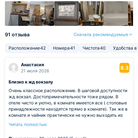
91 отзыва
Сначала рекомендуемые
Расположение
42
Номера
41
Чистота
40
Удобства в
Анастасия
8.3
21 июля 2026
Близко к жд вокзалу
Очень классное расположение. В шаговой доступности
жд вокзал. Достопримечательности тоже рядом. В
отеле чисто и уютно, в комнате имеется все ( столовые
принадлежности находятся прямо в комнате). Так же в
комнате и чайник практически не нужно выходить из
номера чтоб покушать. Все в номере есть. Да и на
Читать полностью
этаже полный порядок. Хотелось бы чтоб в туалеты
добавили освежители.