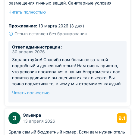
размещения личных вещей. Санитарные условия
что в следующий Ваш приезд сможем оставить
соблюдаются, гигиена на высочайшем уровне.
только положительные впечатления. С уважением,
Читать полностью
Сотрудники внимательно относились к своим
команда Rushinkzn
обязанностям, поэтому в гостинице поддерживает
Проживание:
13 марта 2026 (3 дня)
безупречный порядок.
Отзыв оставлен без бронирования
Ответ администрации :
30 апреля 2026
Здравствуйте! Спасибо вам большое за такой
подробный и душевный отзыв! Нам очень приятно,
что условия проживания в наших Апартаментах вас
приятно удивили и вы оценили их так высоко. Вы
точно подметили то, к чему мы стремимся каждый
день. В Апартаментах царит спокойная атмосфера,
Читать полностью
которая позволяет прекрасно высыпаться после
долгих прогулок или рабочего дня. Мы позаботились
о том, чтобы было достаточно мебели для
комфортного размещения личных вещей — вы
Эльвира
Э
9.1
ничего не ищете, всё под рукой. Санитарные
13 апреля 2026
условия соблюдаются на высочайшем уровне,
Брала самый бюджетный номер. Если вам нужен отель
гигиена безупречна — для нас это принципиальные