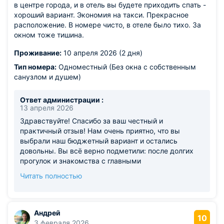
в центре города, и в отель вы будете приходить спать -
моменты. Позвольте уточнить: мы не гостиница, а
хороший вариант. Экономия на такси. Прекрасное
Апартаменты. И нам особенно ценно, что вы
расположение. В номере чисто, в отеле было тихо. За
оценили внимательное отношение наших
окном тоже тишина.
сотрудников к своим обязанностям. Они
действительно стараются, чтобы порядок был
Проживание:
10 апреля 2026 (2 дня)
идеальным в каждой детали: от свежего белья до
чистоты в общих зонах. Вы теперь в числе наших
Тип номера:
Одноместный (Без окна с собственным
желанных гостей. Будем рады видеть вас снова — в
санузлом и душем)
командировку, короткую остановку или
долгожданный отпуск в Казани. С уважением и
Ответ администрации :
благодарностью, Команда Rushinkzn
13 апреля 2026
Здравствуйте! Спасибо за ваш честный и
практичный отзыв! Нам очень приятно, что вы
выбрали наш бюджетный вариант и остались
довольны. Вы всё верно подметили: после долгих
прогулок и знакомства с главными
достопримечательностями города так приятно
Читать полностью
вернуться в тихие, чистые Апартаменты, которые
находятся в самом сердце Казани. Никаких лишних
трат на такси — только отдых и спокойствие. Одно
из главных наших преимуществ — это локация, и вы
Андрей
10
её точно оценили. Рады, что в номере было чисто, а
3 февраля 2026