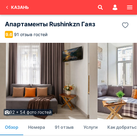
КАЗАНЬ
Апартаменты Rushinkzn Гаяз
91 отзыв гостей
9.6
92 + 54 фото гостей
Обзор
Номера
91 отзыв
Услуги
Как добратьс