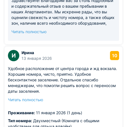
Здравствуйте! Благодарим вас за столь подробный
и содержательный отзыв о вашем пребывании в
наших Апартаментах. Мы искренне рады, что вы
оценили свежесть и чистоту номера, а также общих
зон, наличие всего необходимого оборудования,
включая вместительный холодильник, чайник и
Читать полностью
посуду, а также близость к железнодорожному
вокзалу и историческому центру Казани. Особенно
приятно отметить ваше внимание к архитектурным
особенностям старинных зданий и их реставрации
Ирина
И
10
— мы разделяем вашу любовь к атмосфере
13 января 2026
исторических улочек и стремимся сохранять
Удобное расположение от центра города и жд вокзала.
уникальный характер наших Апартаментов. Что
Хорошие номера, чисто, приятно. Удобное
касается особенностей мансардного этажа, мы
бесконтактное заселение. Отдельное спасибо
полностью согласны с вашим замечанием.
менеджерам, что помогли решить вопрос с переносом
Скошенный потолок действительно является
даты заселения.
архитектурной особенностью таких помещений, и
Из недостатков: удивила узкая лестница, если бы был
мы понимаем, что это может быть неудобно для
Читать полностью
большой чемодан- не прошла бы по лестнице)) Если у
гостей высокого роста. Рады, что при вашем росте
вас большой багаж- берите номера на 1 этаже.
180 см вы чувствовали себя комфортно. Мы всегда
Проживание:
11 января 2026 (1 день)
стараемся, чтобы фотографии в описании
Апартаментов максимально точно отражали
Тип номера:
Двухместный (Комната с общими
реальность, чтобы гости могли заранее оценить
удобствами для отдыха вдвоём)