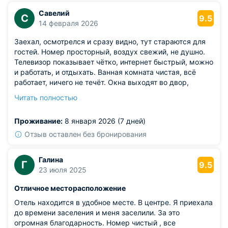
Савелий
С
9.5
14 февраля 2026
Заехал, осмотрелся и сразу видно, тут стараются для
гостей. Номер просторный, воздух свежий, не душно.
Телевизор показывает чётко, интернет быстрый, можно
и работать, и отдыхать. Ванная комната чистая, всё
работает, ничего не течёт. Окна выходят во двор,
поэтому тихо, никакой суеты. Чувствуешь себя как
Читать полностью
дома, только лучше.
Из недостатков: полка в шкафу чуть просела, вещи
Проживание:
8 января 2026 (7 дней)
ставить неудобно, но это мелочи.
Отзыв оставлен без бронирования
Галина
Г
9.5
23 июля 2025
Отличное месторасположение
Отель находится в удобное месте. В центре. Я приехала
до времени заселения и меня заселили. За это
огромная благодарность. Номер чистый , все