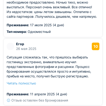
необходимое предоставлено. Ночью тихо, можно
выспаться. Персонал очень вежливый. Все отлично!
Из недостатков: цены летом завышены. Оплатила с
сайта партнеров .Получилось дешевле, чем напрямую.
Проживание:
17 июля 2025 (4 дня)
Тип номера:
Одноместный
Егор
10
26 мая 2025
Ситуация сложилась так, что пришлось выбирать
гостиницу экстренно, внимательно изучил
представленные фотографии и расценки. Процесс
бронирования осуществлялся просто и интуитивно,
прибыв на место, получил быструю регистрацию.
Работа персонала характеризовалась
Читать полностью
профессионализмом и эффективностью, постоянно
находился на связи и реагировал на обращения. Сервис
Проживание:
11 апреля 2025 (4 дня)
превосходит ожидания, в гостинице уютно и спокойно.
Расположение гостиницы играет ключевую роль,
Отзыв оставлен без бронирования
обеспечивая удобство передвижения по заданным