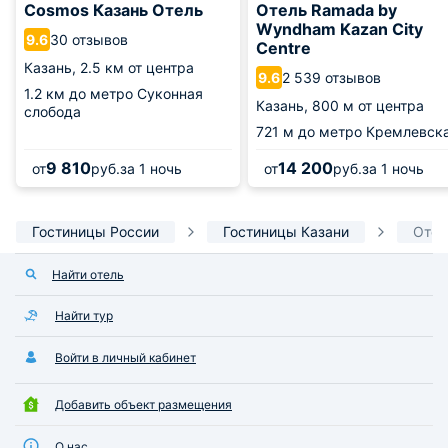
Cosmos Казань Отель
Отель Ramada by
Wyndham Kazan City
30 отзывов
9.6
Centre
Казань,
2.5 км от центра
2 539 отзывов
9.6
1.2 км
до метро Суконная
Казань,
800 м от центра
слобода
721 м
до метро Кремлевск
9 810
14 200
от
руб.
за 1 ночь
от
руб.
за 1 ночь
Гостиницы России
Гостиницы Казани
Отел
Найти отель
Найти тур
Войти в личный кабинет
Добавить объект размещения
О нас