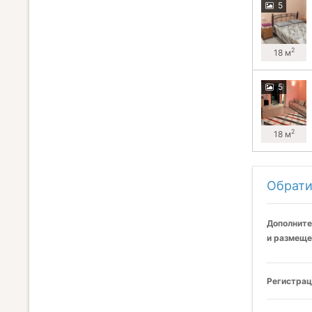
5
2
18 м
5
2
18 м
Обрати
Дополните
и размеще
Регистрац