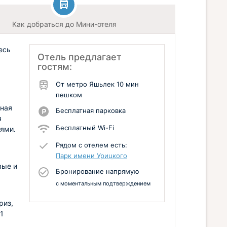
Как добраться до Мини-отеля
есь
Отель предлагает
гостям:
От метро Яшьлек 10 мин
пешком
нная
Бесплатная парковка
я
Бесплатный Wi-Fi
ями.
Рядом с отелем есть:
Парк имени Урицкого
вые и
Бронирование напрямую
с моментальным подтверждением
риз,
1