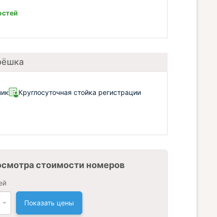
остей
рёшка
ник
Круглосуточная стойка регистрации
осмотра стоимости номеров
ей
Показать цены