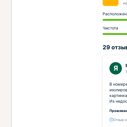
н
Расположен
Чистота
29 отзы
Я
В номере
изолиров
картинка
Из недос
Проживан
Отзыв о