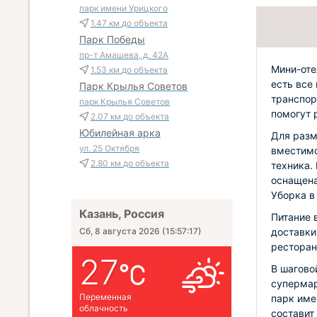
парк имени Урицкого
1.47 км
до объекта
Парк Победы
пр-т Амашева, д. 42А
Мини-оте
1.53 км
до объекта
есть все
Парк Крылья Советов
транспор
парк Крылья Советов
помогут 
2.07 км
до объекта
Юбилейная арка
Для разм
ул. 25 Октября
вместимо
2.80 км
до объекта
техника.
оснащена
Уборка в
Казань, Россия
Питание 
доставки
Сб, 8 августа 2026
(
15:57:18
)
ресторан
27
В шагово
супермар
Переменная
парк име
облачность
составит