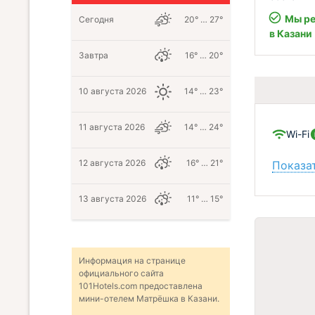
Мы ре
Сегодня
20° … 27°
в Казани
Завтра
16° … 20°
10 августа 2026
14° … 23°
11 августа 2026
14° … 24°
Wi-Fi
12 августа 2026
16° … 21°
Показат
13 августа 2026
11° … 15°
Информация на странице
официального сайта
101Hotels.com предоставлена
мини-отелем Матрёшка в Казани.