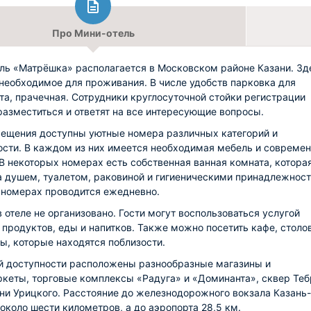
Про Мини-отель
ль «Матрёшка» располагается в Московском районе Казани. Зд
 необходимое для проживания. В числе удобств парковка для
та, прачечная. Сотрудники круглосуточной стойки регистрации
разместиться и ответят на все интересующие вопросы.
ещения доступны уютные номера различных категорий и
сти. В каждом из них имеется необходимая мебель и совреме
 В некоторых номерах есть собственная ванная комната, котора
 душем, туалетом, раковиной и гигиеническими принадлежност
 номерах проводится ежедневно.
в отеле не организовано. Гости могут воспользоваться услугой
 продуктов, еды и напитков. Также можно посетить кафе, столо
ы, которые находятся поблизости.
й доступности расположены разнообразные магазины и
кеты, торговые комплексы «Радуга» и «Доминанта», сквер Теб
ни Урицкого. Расстояние до железнодорожного вокзала Казань-
 около шести километров, а до аэропорта 28,5 км.