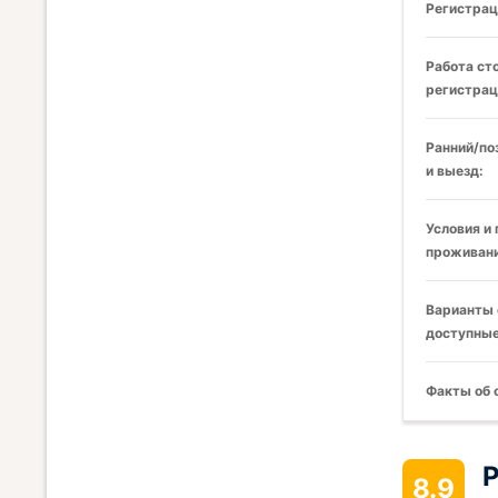
Регистрац
Работа ст
регистрац
Ранний/по
и выезд:
Условия и
проживани
Варианты 
доступные
Факты об 
Р
8.9