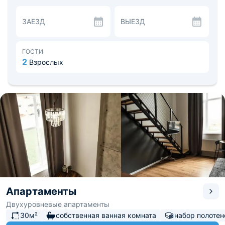
экраном и кабельными каналами, оборудованная кухня
с микроволновой печью и холодильником, стиральная
ЗАЕЗД
ВЫЕЗД
машина и 1 ванная комната с душем.
Петропавловский собор находится в 3,9 км от
апартаментов, а площадь Свободы — в 5 км.
Расстояние от апартаментов «Острова» до
ГОСТИ
международного аэропорта Казани составляет 20 км.
2
Взрослых
Апартаменты
Двухуровневые апартаменты
30м²
собственная ванная комната
набор полотен