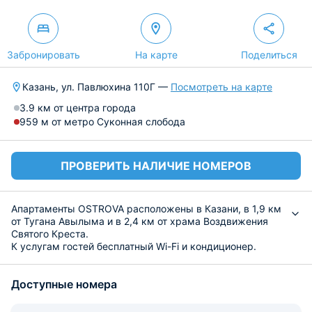
Забронировать
На карте
Поделиться
Казань, ул. Павлюхина 110Г —
Посмотреть на карте
3.9 км от центра города
959 м от метро Суконная слобода
ПРОВЕРИТЬ НАЛИЧИЕ НОМЕРОВ
Апартаменты OSTROVA расположены в Казани, в 1,9 км
от Тугана Авылыма и в 2,4 км от храма Воздвижения
Святого Креста.
К услугам гостей бесплатный Wi-Fi и кондиционер.
Из окон открывается вид на город.
Расстояние до мечети аль-Марджани составляет 3,3
Доступные номера
км, а до Казанского федерального университета — 3,6
км.
В апартаментах есть 1 спальня, телевизор с плоским