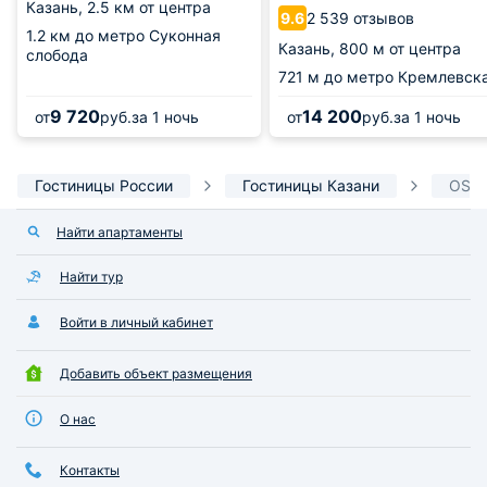
Казань,
2.5 км от центра
2 539 отзывов
9.6
1.2 км
до метро Суконная
Казань,
800 м от центра
слобода
721 м
до метро Кремлевск
9 720
14 200
от
руб.
за 1 ночь
от
руб.
за 1 ночь
Гостиницы России
Гостиницы Казани
OSTR
Найти апартаменты
Найти тур
Войти в личный кабинет
Добавить объект размещения
О нас
Контакты