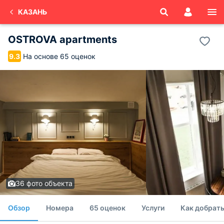
КАЗАНЬ
OSTROVA apartments
На основе 65 оценок
9.3
36 фото объекта
Обзор
Номера
65 оценок
Услуги
Как добрат