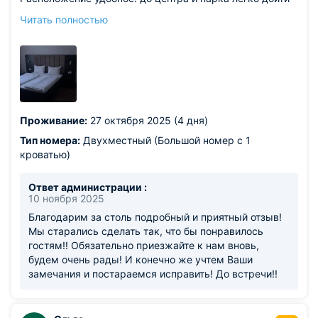
пешком минут 15. Район тихий и спокойный, нет
Читать полностью
городского шума, что гарантирует отличный сон. В
номере стабильный Wi-Fi. Остались приятные
впечатления!
Из недостатков: единственный, но заметный минус —
это неполноценная уборка. В один из дней мы просили
убраться в номере, по факту только постель
перезаправили, бумагу в туалете добавили и выкинули
Проживание:
27 октября 2025 (4 дня)
мусор. Полную уборку так и не сделали. В остальном -
все достойно!
Тип номера:
Двухместный (Большой номер с 1
кроватью)
Ответ администрации :
10 ноября 2025
Благодарим за столь подробный и приятный отзыв!
Мы старались сделать так, что бы понравилось
гостям!! Обязательно приезжайте к нам вновь,
будем очень рады! И конечно же учтем Ваши
замечания и постараемся исправить! До встречи!!