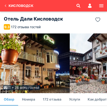
КИСЛОВОДСК
Отель Дали Кисловодск
172 отзыва гостей
9.3
11 + 76 фото гостей
Обзор
Номера
172 отзыва
Услуги
Как добрат