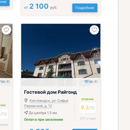
нее
2 100
от
руб.
Подробнее
Wi-Fi
Wi-Fi
Включён завтрак и ужин или обед
Гостевой дом Райгонд
ОТЛИЧНО
Кисловодск, ул. Софьи
Перовской, д. 12
ИЧНО
9.3
/
10
4
До центра 1.3 км
/
10
201 отзыв
Оплата при заселении
зывов