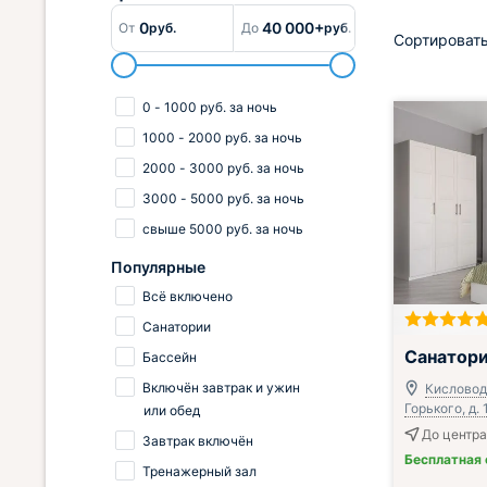
0
40 000+
От
руб.
До
руб.
Сортировать
0
-
1000
руб.
за ночь
1000
-
2000
руб.
за ночь
2000
-
3000
руб.
за ночь
3000
-
5000
руб.
за ночь
свыше
5000
руб.
за ночь
Популярные
Всё включено
Санатории
Включён завтр
Санатор
Бассейн
Включён завтрак и ужин
Кисловодс
Горького, д. 
или обед
До центра
Завтрак включён
Бесплатная
Тренажерный зал