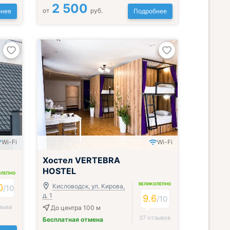
2 500
от
руб.
нее
Подробнее
Wi-Fi
Wi-Fi
Хостел VERTEBRA
HOSTEL
ОЛЕПНО
ВЕЛИКОЛЕПНО
0
Кисловодск, ул. Кирова,
/
10
д. 1
9.6
/
10
зыва
До центра 100 м
37 отзывов
Бесплатная отмена