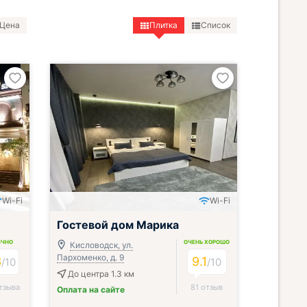
Цена
Плитка
Список
Wi-Fi
Wi-Fi
Гостевой дом Марика
ИЧНО
ОЧЕНЬ ХОРОШО
Кисловодск, ул.
Пархоменко, д. 9
3
9.1
/
10
/
10
До центра 1.3 км
тзыва
81 отзыв
Оплата на сайте