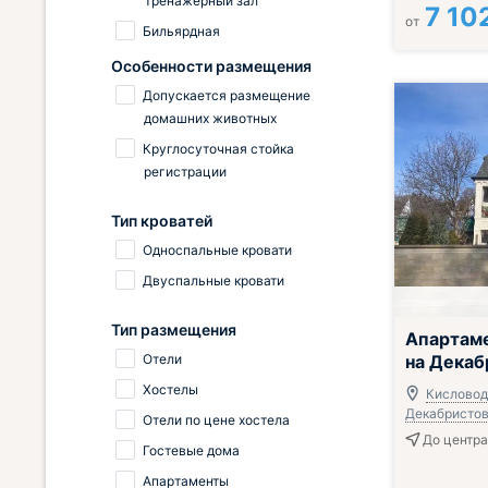
Тренажерный зал
7 10
от
Бильярдная
Особенности размещения
Допускается размещение
домашних животных
Круглосуточная стойка
регистрации
Тип кроватей
Односпальные кровати
Двуспальные кровати
Тип размещения
Апартам
Отели
на Декаб
Хостелы
Кисловодс
Декабристов,
Отели по цене хостела
До центра 
Гостевые дома
Апартаменты