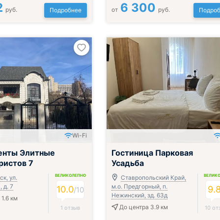
2
6 300
руб.
от
руб.
Подробнее
Подроб
Wi-Fi
енты Элитные
Гостиница Парковая
ристов 7
Усадьба
ВЕЛИКОЛЕПНО
ВЕЛИК
к, ул.
Ставропольский Край,
 д. 7
м.о. Предгорный, п.
10.0
9.
/
10
Нежинский, зд. 63д
1.6 км
До центра 3.9 км
1 отзыв
10 от