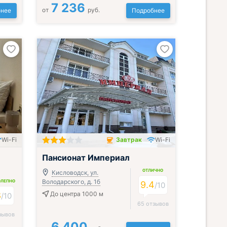
7 236
от
руб.
нее
Подробнее
Wi-Fi
Завтрак
Wi-Fi
Завтрак включён
Пансионат Империал
ОТЛИЧНО
Кисловодск, ул.
Володарского, д. 1б
ОЛЕПНО
9.4
/
10
8
До центра 1000 м
/
10
65 отзывов
зывов
6 400