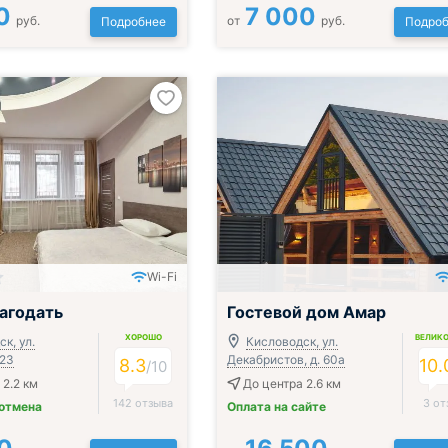
0
7 000
руб.
от
руб.
Подробнее
Подроб
Wi-Fi
агодать
Гостевой дом Амар
ХОРОШО
ВЕЛИК
к, ул.
Кисловодск, ул.
 23
Декабристов, д. 60а
8.3
10.
/
10
 2.2 км
До центра 2.6 км
142 отзыва
3 от
 отмена
Оплата на сайте