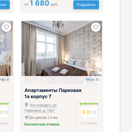
1 680
от
руб.
нее
Подробнее
Wi-Fi
Wi-Fi
Апартаменты Парковая
1а корпус 7
ОЛЕПНО
ВЕЛИКОЛЕПНО
Кисловодск, ул.
Парковая, д. 1Ак7
0
9.8
/
10
/
10
До центра 1.2 км
зывов
5 отзывов
Бесплатная отмена