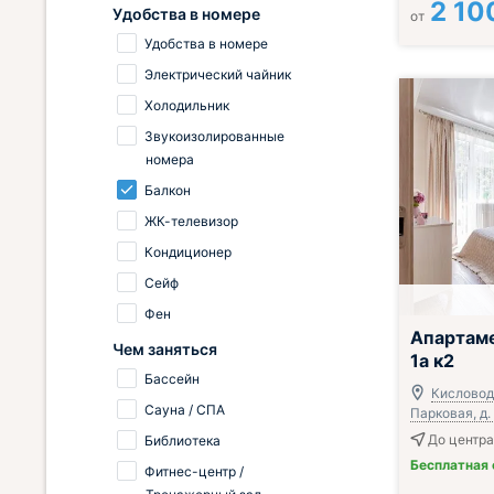
2 10
Удобства в номере
от
Удобства в номере
Электрический чайник
Холодильник
Звукоизолированные
номера
Балкон
ЖК-телевизор
Кондиционер
Сейф
Фен
Апартам
Чем заняться
1а к2
Бассейн
Кисловодс
Сауна / СПА
Парковая, д.
До центра 
Библиотека
Бесплатная
Фитнес-центр /