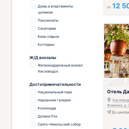
12 5
Дома и апартаменты
от
целиком
Пансионаты
Санатории
Базы отдыха
Коттеджи
Ж/Д вокзалы
Железнодорожный вокзал
Кисловодск
Достопримечательности
Завтрак вклю
Отель Д
Национальный парк
Нарзанная галерея
Кисловодс
Фоменко, д. 
Колоннада
До центра 
Долина Роз
Свято-Никольский собор