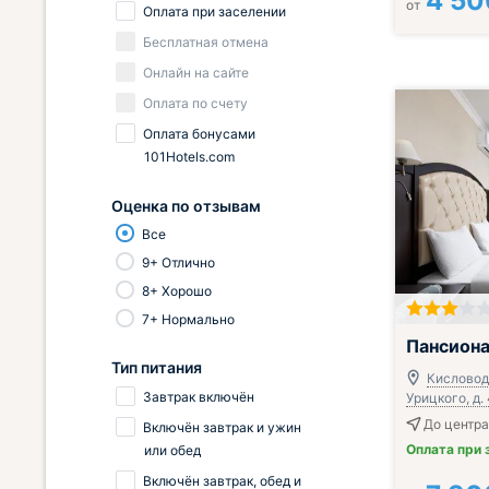
4 50
от
Оплата при заселении
Бесплатная отмена
Онлайн на сайте
Оплата по счету
Оплата бонусами
101Hotels.com
Оценка по отзывам
Все
9+ Отлично
8+ Хорошо
7+ Нормально
Включён завтр
Пансиона
Тип питания
Кисловодс
Завтрак включён
Урицкого, д.
До центра
Включён завтрак и ужин
Оплата при 
или обед
Включён завтрак, обед и