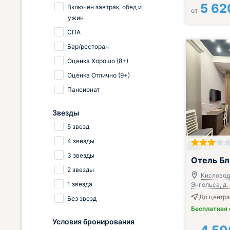
5 62
Включён завтрак, обед и
от
ужин
СПА
Бар/ресторан
Оценка Хорошо (8+)
Оценка Отлично (9+)
Пансионат
Звезды
5 звезд
4 звезды
3 звезды
Отель Бл
2 звезды
Кисловодс
1 звезда
Энгельса, д.
До центра
Без звезд
Бесплатная
Условия бронирования