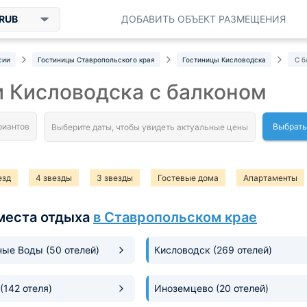
RUB
ДОБАВИТЬ ОБЪЕКТ РАЗМЕЩЕНИЯ
сии
Гостиницы Ставропольского края
Гостиницы Кисловодска
С б
 Кисловодска с балконом
Выбрать
езд
4 звезды
3 звезды
Гостевые дома
Апартаменты
места отдыха
в Ставропольском крае
ные Воды
(50 отелей)
Кисловодск
(269 отелей)
(142 отеля)
Иноземцево
(20 отелей)