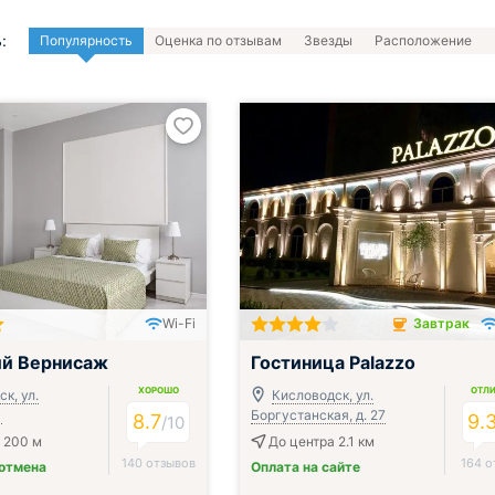
:
Популярность
Оценка по отзывам
Звезды
Расположение
Wi-Fi
Завтрак
ак, обед и ужин
Завтрак включён
ий Вернисаж
Гостиница Palazzo
ХОРОШО
ОТЛ
к, ул.
Кисловодск, ул.
1
Боргустанская, д. 27
8.7
9.
/
10
 200 м
До центра 2.1 км
140 отзывов
164 о
 отмена
Оплата на сайте