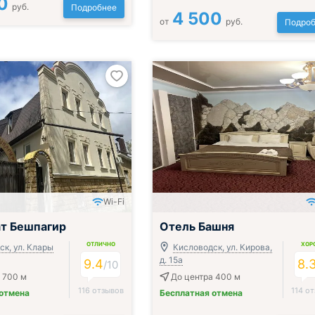
0
руб.
Подробнее
4 500
от
руб.
Подроб
Wi-Fi
т Бешпагир
Отель Башня
ОТЛИЧНО
ХОР
к, ул. Клары
Кисловодск, ул. Кирова,
д. 15а
9.4
8.
/
10
 700 м
До центра 400 м
116 отзывов
114 о
 отмена
Бесплатная отмена