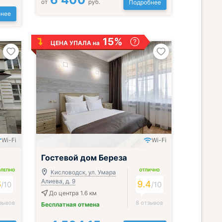
от
руб.
Подробнее
нее
15%
ЦЕНА УПАЛА на
Wi-Fi
Wi-Fi
;
Гостевой дом Береза
ОЛЕПНО
ОТЛИЧНО
Кисловодск, ул. Умара
Алиева, д. 9
6
9.4
/
10
/
10
До центра 1.6 км
зывов
8 отзывов
Бесплатная отмена