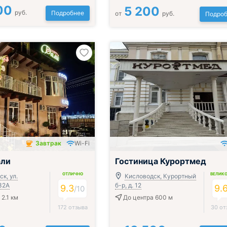
00
5 200
руб.
Подробнее
от
руб.
Подроб
Завтрак
Wi-Fi
чён
али
Гостиница Курортмед
ОТЛИЧНО
ВЕЛИК
к, ул.
Кисловодск, Курортный
32А
б-р, д. 12
9.3
9.
/
10
2.1 км
До центра 600 м
172 отзыва
30 от