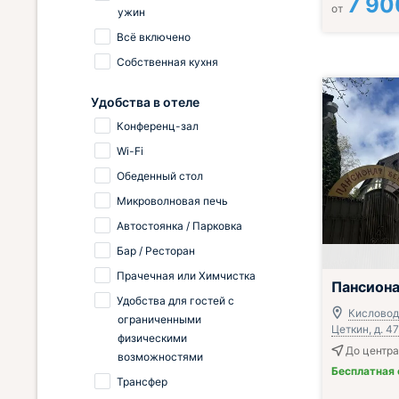
7 90
от
ужин
Всё включено
Собственная кухня
Удобства в отеле
Конференц-зал
Wi-Fi
Обеденный стол
Микроволновая печь
Автостоянка / Парковка
Бар / Ресторан
Прачечная или Химчистка
Пансиона
Удобства для гостей с
Кисловодс
ограниченными
Цеткин, д. 47
физическими
До центра
возможностями
Бесплатная
Трансфер