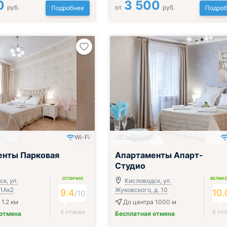
0
3 500
руб.
от
руб.
Подробнее
Подроб
Wi-Fi
енты Парковая
Апартаменты Апарт-
Студио
ОТЛИЧНО
ВЕЛИК
к, ул.
Кисловодск, ул.
 1Ак2
Жуковского, д. 10
9.4
10.
/
10
1.2 км
До центра 1000 м
4 отзыва
8 от
 отмена
Бесплатная отмена