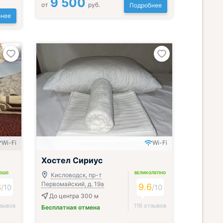
9 500
от
руб.
Подробнее
нее
Wi-Fi
Wi-Fi
Хостел Сириус
ОШО
ВЕЛИКОЛЕПНО
Кисловодск, пр-т
Первомайский, д. 19а
3
9.6
/
10
/
10
До центра 300 м
тзывов
116 отзывов
Бесплатная отмена