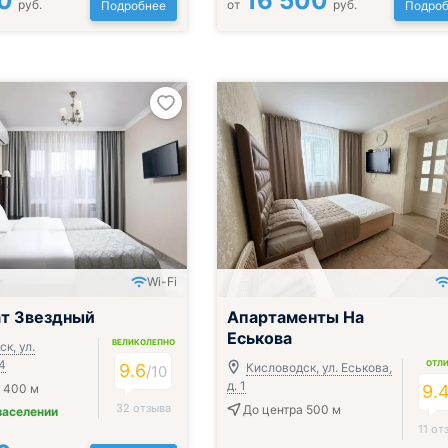
0
16 500
руб.
от
руб.
Подробнее
Подроб
Wi-Fi
ак, обед и ужин
т Звездный
Апартаменты На
Еськова
ВЕЛИКОЛЕПНО
к, ул.
 4
ОТЛ
9.6
Кисловодск, ул. Еськова,
/
10
д. 1
 400 м
9.
32 отзыва
До центра 500 м
заселении
11 от