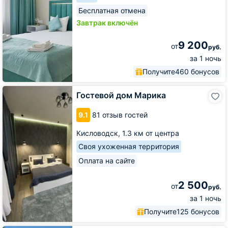
Бесплатная отмена
Завтрак включён
9 200
от
руб.
за 1 ночь
Получите
460 бонусов
Гостевой
Гостевой дом Марика
дом
Марика
9.1
81 отзыв гостей
Кисловодск,
1.3 км от центра
Своя ухоженная территория
Оплата на сайте
2 500
от
руб.
за 1 ночь
Получите
125 бонусов