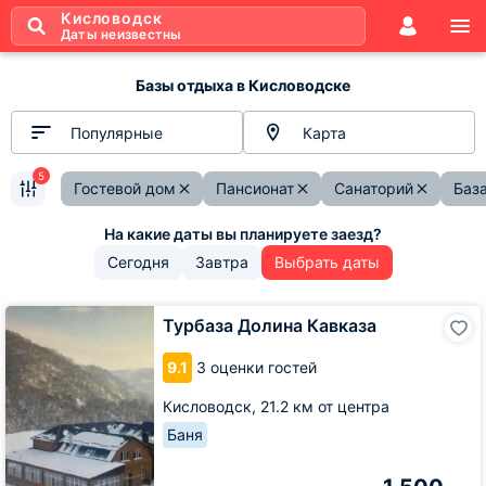
Кисловодск
Даты неизвестны
Базы отдыха в Кисловодске
Популярные
Карта
5
Гостевой дом
Пансионат
Санаторий
Баз
Сегодня
Завтра
Выбрать даты
Турбаза
Турбаза Долина Кавказа
Долина
Кавказа
9.1
3 оценки гостей
Кисловодск,
21.2 км от центра
Баня