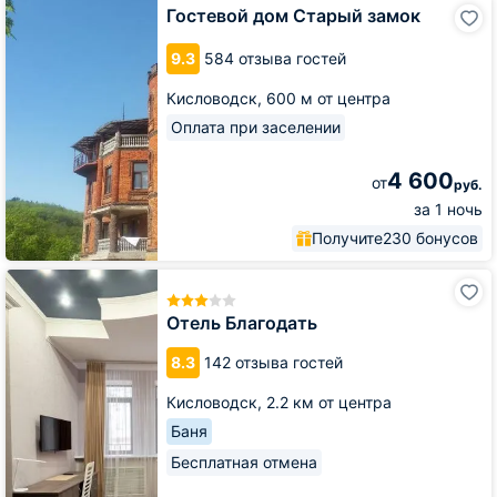
Гостевой
Гостевой дом Старый замок
дом
Старый
9.3
584 отзыва гостей
замок
Кисловодск,
600 м от центра
Оплата при заселении
4 600
от
руб.
за 1 ночь
Получите
230 бонусов
Отель
Благодать
Отель Благодать
8.3
142 отзыва гостей
Кисловодск,
2.2 км от центра
Баня
Бесплатная отмена