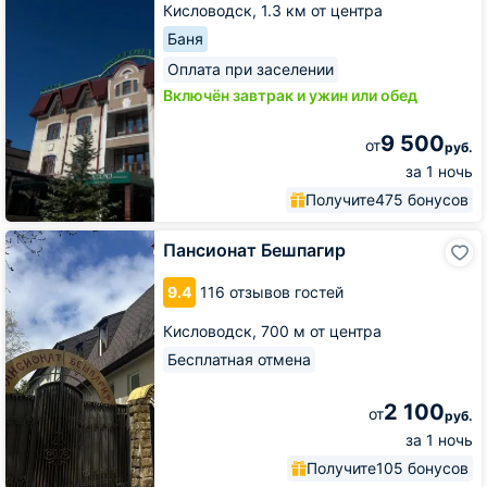
Кисловодск,
1.3 км от центра
Баня
Оплата при заселении
Включён завтрак и ужин или обед
9 500
от
руб.
за 1 ночь
Получите
475 бонусов
Пансионат
Пансионат Бешпагир
Бешпагир
9.4
116 отзывов гостей
Кисловодск,
700 м от центра
Бесплатная отмена
2 100
от
руб.
за 1 ночь
Получите
105 бонусов