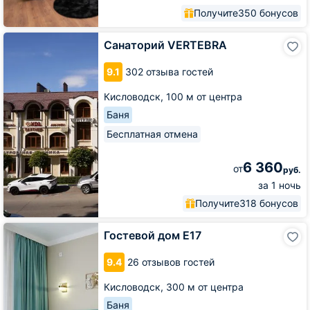
Получите
350 бонусов
Санаторий
Санаторий VERTEBRA
VERTEBRA
9.1
302 отзыва гостей
Кисловодск,
100 м от центра
Баня
Бесплатная отмена
6 360
от
руб.
за 1 ночь
Получите
318 бонусов
Гостевой
Гостевой дом Е17
дом
Е17
9.4
26 отзывов гостей
Кисловодск,
300 м от центра
Баня