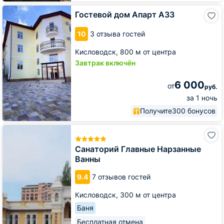
Гостевой
Гостевой дом Апарт А33
дом
Апарт
10
3 отзыва гостей
А33
Кисловодск,
800 м от центра
Завтрак включён
6 000
от
руб.
за 1 ночь
Получите
300 бонусов
Санаторий
Главные
Нарзанные
Санаторий Главные Нарзанные
Ванны
Ванны
9.4
7 отзывов гостей
Кисловодск,
300 м от центра
Баня
Бесплатная отмена