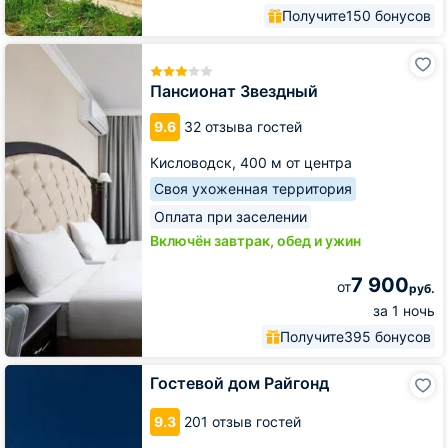
Получите
150 бонусов
Пансионат
Звездный
Пансионат Звездный
9.6
32 отзыва гостей
Кисловодск,
400 м от центра
Своя ухоженная территория
Оплата при заселении
Включён завтрак, обед и ужин
7 900
от
руб.
за 1 ночь
Получите
395 бонусов
Гостевой
Гостевой дом Райгонд
дом
Райгонд
9.3
201 отзыв гостей