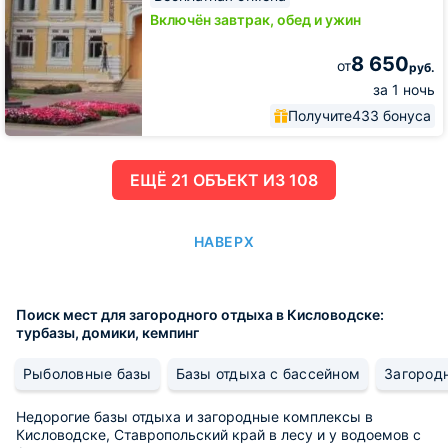
Включён завтрак, обед и ужин
8 650
от
руб.
за 1 ночь
Получите
433 бонуса
ЕЩË 21 ОБЪЕКТ ИЗ 108
НАВЕРХ
Поиск мест для загородного отдыха в Кисловодске:
турбазы, домики, кемпинг
Рыболовные базы
Базы отдыха с бассейном
Загород
Недорогие базы отдыха и загородные комплексы в
Кисловодске, Ставропольский край в лесу и у водоемов с