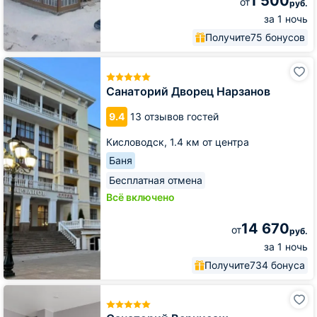
1 500
от
руб.
за 1 ночь
Получите
75 бонусов
Санаторий
Дворец
Нарзанов
Санаторий Дворец Нарзанов
9.4
13 отзывов гостей
Кисловодск,
1.4 км от центра
Баня
Бесплатная отмена
Всё включено
14 670
от
руб.
за 1 ночь
Получите
734 бонуса
Санаторий
Вернисаж