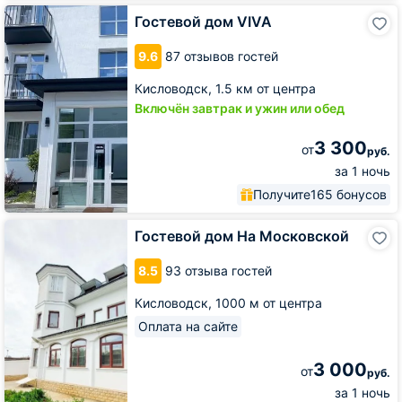
Гостевой
Гостевой дом VIVA
дом
VIVA
9.6
87 отзывов гостей
Кисловодск,
1.5 км от центра
Включён завтрак и ужин или обед
3 300
от
руб.
за 1 ночь
Получите
165 бонусов
Гостевой
Гостевой дом На Московской
дом
На
8.5
93 отзыва гостей
Московской
Кисловодск,
1000 м от центра
Оплата на сайте
3 000
от
руб.
за 1 ночь