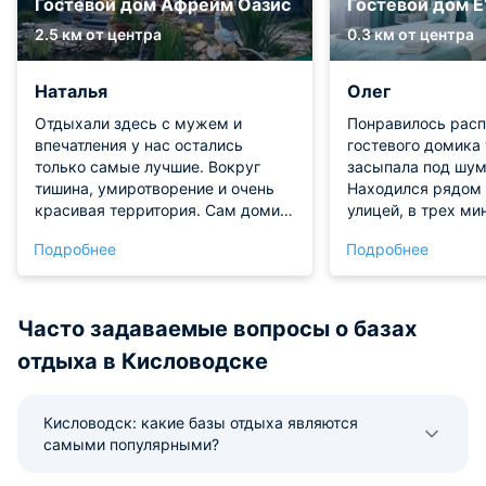
Гостевой дом Афрейм Оазис
Гостевой дом Е
2.5 км от центра
0.3 км от центра
Наталья
Олег
Отдыхали здесь с мужем и
Понравилось рас
впечатления у нас остались
гостевого домика 
только самые лучшие. Вокруг
засыпала под шум
тишина, умиротворение и очень
Находился рядом 
красивая территория. Сам домик
улицей, в трех ми
необычный, чистый, уютный,
администратор Ст
Подробнее
Подробнее
внутри пахнет деревом и есть
гостеприимна и г
абсолютно все удобства для
завтраки !! Кофе
комфортной жизни. Расположение
прекрасен!
удобное, до центра Кисловодска
Часто задаваемые вопросы о базах
добирались быстро. Огромное
отдыха в Кисловодске
спасибо хозяевам за такое
душевное место и
гостеприимство, мы обязательно
Кисловодск: какие базы отдыха являются
приедем снова!
самыми популярными?