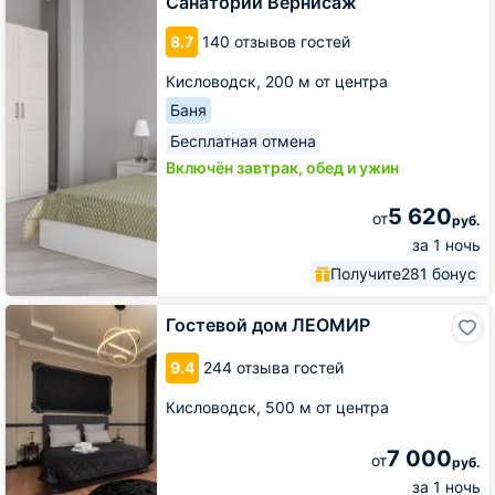
Санаторий Вернисаж
8.7
140 отзывов гостей
Кисловодск,
200 м от центра
Баня
Бесплатная отмена
Включён завтрак, обед и ужин
5 620
от
руб.
за 1 ночь
Получите
281 бонус
Гостевой
Гостевой дом ЛЕОМИР
дом
ЛЕОМИР
9.4
244 отзыва гостей
Кисловодск,
500 м от центра
7 000
от
руб.
за 1 ночь