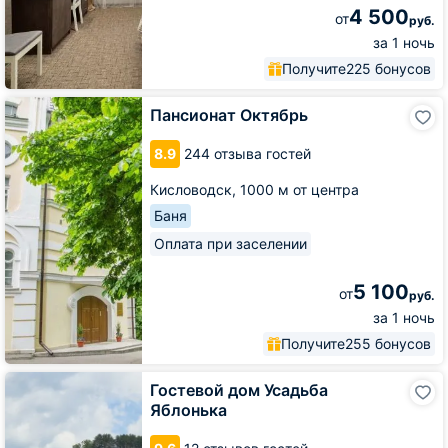
4 500
от
руб.
за 1 ночь
Получите
225 бонусов
Пансионат
Пансионат Октябрь
Октябрь
8.9
244 отзыва гостей
Кисловодск,
1000 м от центра
Баня
Оплата при заселении
5 100
от
руб.
за 1 ночь
Получите
255 бонусов
Гостевой
Гостевой дом Усадьба
дом
Яблонька
Усадьба
Яблонька