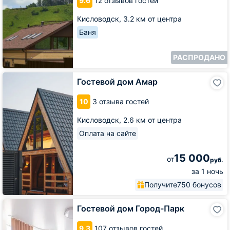
9.6
12 отзывов гостей
Кисловодск,
3.2 км от центра
Баня
РАСПРОДАНО
Гостевой
Гостевой дом Амар
дом
Амар
10
3 отзыва гостей
Кисловодск,
2.6 км от центра
Оплата на сайте
15 000
от
руб.
за 1 ночь
Получите
750 бонусов
Гостевой
Гостевой дом Город-Парк
дом
Город-
9.3
107 отзывов гостей