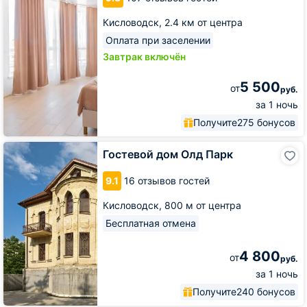
Парк
Кисловодск,
2.4 км от центра
Оплата при заселении
Завтрак включён
5 500
от
руб.
за 1 ночь
Получите
275 бонусов
Гостевой
Гостевой дом Олд Парк
дом
Олд
9.1
16 отзывов гостей
Парк
Кисловодск,
800 м от центра
Бесплатная отмена
4 800
от
руб.
за 1 ночь
Получите
240 бонусов